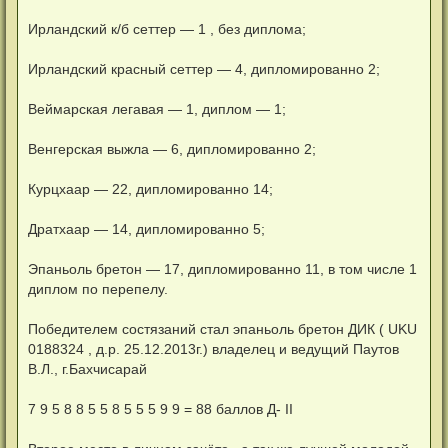
б
щ
Ирландский к/б сеттер — 1 , без диплома;
е
н
и
Ирландский красный сеттер — 4, дипломированно 2;
е
Веймарская легавая — 1, диплом — 1;
Венгерская выжла — 6, дипломированно 2;
Курцхаар — 22, дипломированно 14;
Дратхаар — 14, дипломированно 5;
Эпаньоль бретон — 17, дипломированно 11, в том числе 1
диплом по перепелу.
Победителем состязаний стал эпаньоль бретон ДИК ( UKU
0188324 , д.р. 25.12.2013г.) владелец и ведущий Паутов
В.Л., г.Бахчисарай
7 9 5 8 8 5 5 8 5 5 5 9 9 = 88 баллов Д- II