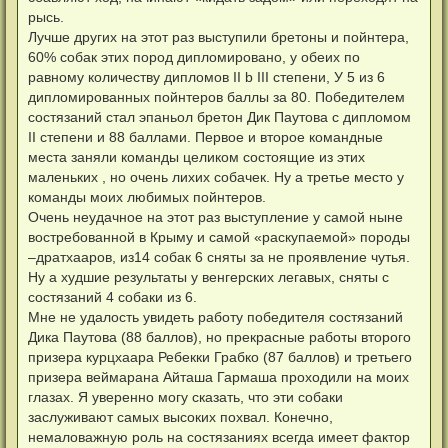
рысь.
Лучше других на этот раз выступили бретоны и пойнтера,
60% собак этих пород дипломировано, у обеих по
равному количеству дипломов II b III степени, У 5 из 6
дипломированных пойнтеров баллы за 80. Победителем
состязаний стал эпаньол бретон Дик Паутова с дипломом
II степени и 88 баллами. Первое и второе командные
места заняли команды целиком состоящие из этих
маленьких , но очень лихих собачек. Ну а третье место у
команды моих любимых пойнтеров.
Очень неудачное на этот раз выступление у самой ныне
востребованной в Крыму и самой «раскупаемой» породы
–дратхааров, из14 собак 6 сняты за не проявление чутья.
Ну а худшие результаты у венгерских легавых, сняты с
состязаний 4 собаки из 6.
Мне не удалость увидеть работу победителя состязаний
Дика Паутова (88 баллов), но прекрасные работы второго
призера курцхаара Ребекки Грабко (87 баллов) и третьего
призера веймарана Айташа Гармаша проходили на моих
глазах. Я уверенно могу сказать, что эти собаки
заслуживают самых высоких похвал. Конечно,
немаловажную роль на состязаниях всегда имеет фактор