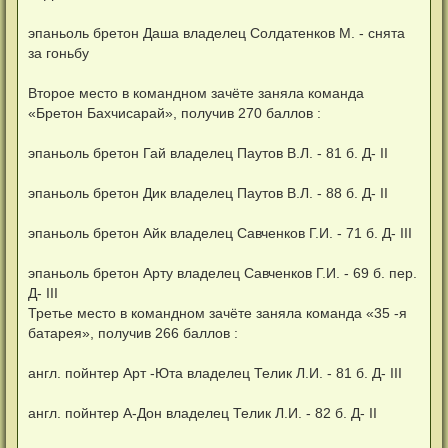
эпаньоль бретон Даша владелец Солдатенков М. - снята
за гоньбу
Второе место в командном зачёте заняла команда
«Бретон Бахчисарай», получив 270 баллов :
эпаньоль бретон Гай владелец Паутов В.Л. - 81 б. Д- II
эпаньоль бретон Дик владелец Паутов В.Л. - 88 б. Д- II
эпаньоль бретон Айк владелец Савченков Г.И. - 71 б. Д- III
эпаньоль бретон Арту владелец Савченков Г.И. - 69 б. пер.
Д- III
Третье место в командном зачёте заняла команда «35 -я
батарея», получив 266 баллов :
англ. пойнтер Арт -Юта владелец Телик Л.И. - 81 б. Д- III
англ. пойнтер А-Дон владелец Телик Л.И. - 82 б. Д- II