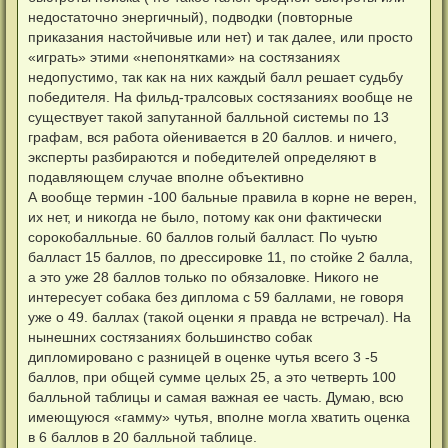
недостаточно энергичный), подводки (повторные
приказания настойчивые или нет) и так далее, или просто
«играть» этими «непонятками» на состязаниях
недопустимо, так как на них каждый балл решает судьбу
победителя. На фильд-тралсовых состязаниях вообще не
существует такой запутанной балльной системы по 13
графам, вся работа ойенивается в 20 баллов. и ничего,
эксперты разбираются и победителей определяют в
подавляющем случае вполне объективно
А вообще термин -100 бальные правила в корне не верен,
их нет, и никогда не было, потому как они фактически
сорокобалльные. 60 баллов голый балласт. По чуьтю
балласт 15 баллов, по дрессировке 11, по стойке 2 балла,
а это уже 28 баллов только по обязаловке. Никого не
интересует собака без диплома с 59 баллами, не говоря
уже о 49. баллах (такой оценки я правда не встречал). На
нынешних состязаниях большинство собак
дипломировано с разницей в оценке чутья всего 3 -5
баллов, при общей сумме целых 25, а это четверть 100
балльной таблицы и самая важная ее часть. Думаю, всю
имеющуюся «гамму» чутья, вполне могла хватить оценка
в 6 баллов в 20 балльной таблице.