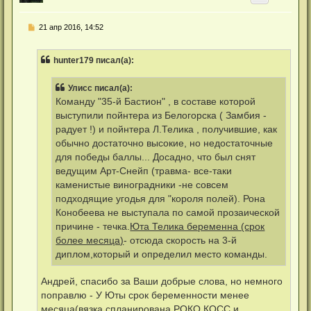
т
ь
Н
21 апр 2016, 14:52
с
е
я
п
к
р
н
hunter179 писал(а):
о
а
ч
ч
и
а
Улисс писал(а):
т
л
а
Команду "35-й Бастион" , в составе которой
у
н
выступили пойнтера из Белогорска ( Замбия -
н
о
радует !) и пойнтера Л.Телика , получившие, как
е
обычно достаточно высокие, но недостаточные
с
о
для победы баллы... Досадно, что был снят
о
ведущим Арт-Снейп (травма- все-таки
б
щ
каменистые виноградники -не совсем
е
подходящие угодья для "короля полей). Рона
н
и
Конобеева не выступала по самой прозаической
е
причине - течка.
Юта Телика беременна (срок
более месяца)
- отсюда скорость на 3-й
диплом,который и определил место команды.
Андрей, спасибо за Ваши добрые слова, но немного
поправлю - У Юты срок беременности менее
месяца(вязка спланирована РОКО КОСС и