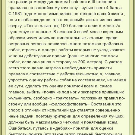
что разница между дипломом I cntпени и III cтепени в
правилах по важнейшему качеству - чутью всего 4 балла.
С 1981 года многое изменилось не только в нашей жизни ,
но и в собаководстве, а вот совковый» диктат чиновников
сверху: «Так и только так, 100 баллов и нечего менять!»
существует и поныне. В основной своей массе коренным
образом изменились континентальные легавые, среди
островных легавых появилось много потомков трайловых
собак, страсть и манеры работы которых не укладываются
каноны действующих правил (раньше многие снимали
собак, если она ушла в сторону за 200 метров). С учетом
всего этого давно назрела необходимость привести
правила в соответствие с действительностью а, главное,
упростить оценку работы собак на состёязаниях, не меняя
ее сути. сделать эту оценку понятной всем и, самое
главное, выбить «почву из под ног у экспертов привыкших
жульничать, свободно «трактовать» положения правил по-
своему или вообще «философствовать» Состязания это
спорт, в отличии от испытаний где ставятся совершенно
иные задачи, поэтому критерии для определения лучших.
должны быть максимально четкими и понятными всем.
Ошибаться, путаясь в «дебрях» понятий для оценки
быстроты поиска (что такое галоп средней быстроты или