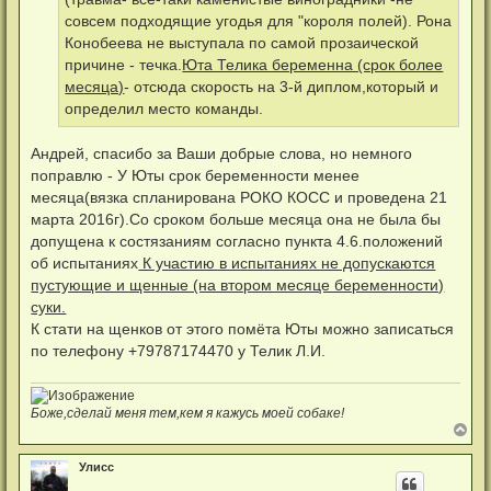
с
о
совсем подходящие угодья для "короля полей). Рона
о
Конобеева не выступала по самой прозаической
б
щ
причине - течка.
Юта Телика беременна (срок более
е
н
месяца)
- отсюда скорость на 3-й диплом,который и
и
определил место команды.
е
Андрей, спасибо за Ваши добрые слова, но немного
поправлю - У Юты срок беременности менее
месяца(вязка спланирована РОКО КОСС и проведена 21
марта 2016г).Со сроком больше месяца она не была бы
допущена к состязаниям согласно пункта 4.6.положений
об испытаниях
К участию в испытаниях не допускаются
пустующие и щенные (на втором месяце беременности)
суки.
К стати на щенков от этого помёта Юты можно записаться
по телефону +79787174470 у Телик Л.И.
Боже,сделай меня тем,кем я кажусь моей собаке!
В
е
р
Улисс
н
у