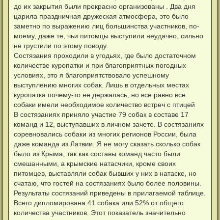
щ
до их закрытия были прекрасно организованы . Два дня
е
н
царила праздничная дружеская атмосфера, это было
и
заметно по выражению лиц большинства участников, по-
е
моему, даже те, чьи питомцы выступили неудачно, сильно
не грустили по этому поводу.
Состязания проходили в угодьях, где было достаточном
количестве куропатки и при благоприятных погодных
условиях, это я благоприятствовало успешному
выступлению многих собак. Лишь в отдельных местах
куропатка почему-то не держалась, но все равно все
собаки имели необходимое количество встреч с птицей
В состязаниях приняло участие 79 собак в составе 17
команд и 12, выступавших в личном зачете. В состязаниях
соревновались собаки из многих регионов России, была
даже команда из Латвии. Я не могу сказать сколько собак
было из Крыма, так как составы команд часто были
смешанными, а крымские натасчики, кроме своих
питомцев, выставляли собак бывших у них в натаске, но
счатаю, что гостей на состязаниях было более половины.
Результаты состязаний приведены в прилагаемой таблице.
Всего дипломирована 41 собака или 52% от общего
количества участников. Этот показатель значительно