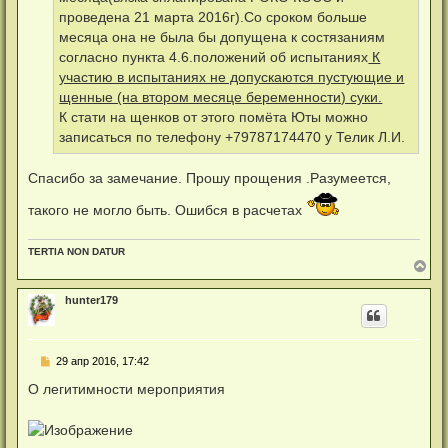
проведена 21 марта 2016г).Со сроком больше
месяца она не была бы допущена к состязаниям
согласно пункта 4.6.положений об испытаниях
К
участию в испытаниях не допускаются пустующие и
щенные (на втором месяце беременности) суки.
К стати на щенков от этого помёта Юты можно
записаться по телефону +79787174470 у Телик Л.И.
Спасибо за замечание. Прошу прощения .Разумеется,
такого не могло быть. Ошибся в расчетах
TERTIA NON DATUR
В
е
р
hunter179
н
у
т
ь
Н
29 апр 2016, 17:42
с
е
я
п
О легитимности мероприятия
к
р
н
о
а
ч
ч
и
а