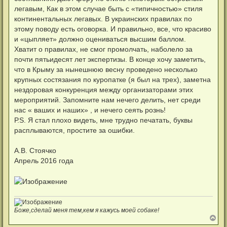
легавым, Как в этом случае быть с «типичностью» стиля
континентальных легавых. В украинских правилах по
этому поводу есть оговорка. И правильно, все, что красиво
и «цыпляет» должно оцениваться высшим баллом.
Хватит о правилах, не смог промолчать, наболело за
почти пятьидесят лет экспертизы. В конце хочу заметить,
что в Крыму за нынешнюю весну проведено несколько
крупных состязания по куропатке (я был на трех), заметна
нездоровая конкуренция между организаторами этих
мероприятий. Запомните нам нечего делить, нет среди
нас « ваших и наших» , и нечего сеять рознь!
Р.S. Я стал плохо видеть, мне трудно печатать, буквы
расплываются, простите за ошибки.
А.В. Стоячко
Апрель 2016 года
Боже,сделай меня тем,кем я кажусь моей собаке!
В
е