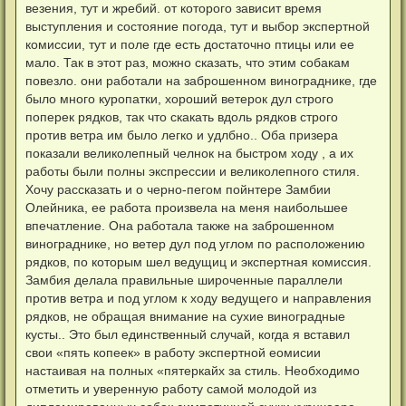
везения, тут и жребий. от которого зависит время
выступления и состояние погода, тут и выбор экспертной
комиссии, тут и поле где есть достаточно птицы или ее
мало. Так в этот раз, можно сказать, что этим собакам
повезло. они работали на заброшенном винограднике, где
было много куропатки, хороший ветерок дул строго
поперек рядков, так что скакать вдоль рядков строго
против ветра им было легко и удлбно.. Оба призера
показали великолепный челнок на быстром ходу , а их
работы были полны экспрессии и великолепного стиля.
Хочу рассказать и о черно-пегом пойнтере Замбии
Олейника, ее работа произвела на меня наибольшее
впечатление. Она работала также на заброшенном
винограднике, но ветер дул под углом по расположению
рядков, по которым шел ведущиц и экспертная комиссия.
Замбия делала правильные широченные параллели
против ветра и под углом к ходу ведущего и направления
рядков, не обращая внимание на сухие виноградные
кусты.. Это был единственный случай, когда я вставил
свои «пять копеек» в работу экспертной еомисии
настаивая на полных «пятеркайх за стиль. Необходимо
отметить и уверенную работу самой молодой из