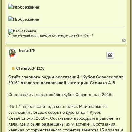
т
л
а
у
н
н
о
е
с
о
о
б
Боже,сделай меня тем,кем я кажусь моей собаке!
щ
В
е
е
н
р
hunter179
и
н
е
у
т
ь
Н
03 май 2016, 12:36
с
е
я
п
Отчёт главного судьи состязаний "Кубок Севастополя
к
р
н
2016" эксперта всесоюзной категории Стоячко А.В.
о
а
ч
ч
и
а
Состязания легавых собак «Кубок Севастополя 2016»
т
л
а
у
н
.16-17 апреля сего года состоялись Региональные
н
о
состязания легавых собак по куропатке « Кубок
е
Севачтополя\ 2016». Состязания проходили в районе пгт
с
о
Кача, где и были размещены их участники. Состязания,
о
начиная от торжественного открытия вечером 15 апреля и
б