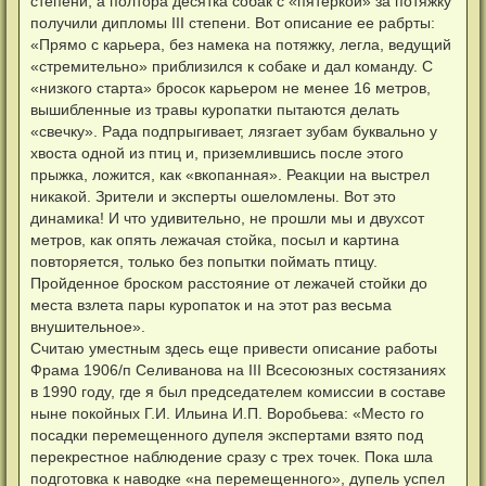
степени, а полтора десятка собак с «пятеркой» за потяжку
получили дипломы III степени. Вот описание ее рабрты:
«Прямо с карьера, без намека на потяжку, легла, ведущий
«стремительно» приблизился к собаке и дал команду. С
«низкого старта» бросок карьером не менее 16 метров,
вышибленные из травы куропатки пытаются делать
«свечку». Рада подпрыгивает, лязгает зубам буквально у
хвоста одной из птиц и, приземлившись после этого
прыжка, ложится, как «вкопанная». Реакции на выстрел
никакой. Зрители и эксперты ошеломлены. Вот это
динамика! И что удивительно, не прошли мы и двухсот
метров, как опять лежачая стойка, посыл и картина
повторяется, только без попытки поймать птицу.
Пройденное броском расстояние от лежачей стойки до
места взлета пары куропаток и на этот раз весьма
внушительное».
Считаю уместным здесь еще привести описание работы
Фрама 1906/п Селиванова на III Всесоюзных состязаниях
в 1990 году, где я был председателем комиссии в составе
ныне покойных Г.И. Ильина И.П. Воробьева: «Место го
посадки перемещенного дупеля экспертами взято под
перекрестное наблюдение сразу с трех точек. Пока шла
подготовка к наводке «на перемещенного», дупель успел