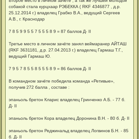
Второе место в личном зачёте , а так же лучшей молодой
собакой стала курцхаар РЭБЕККА ( RKF 4346877 , д.р.
25.12.2014 г.) владелец Грабко В.А., ведущий Сергеев
А.В., г. Краснодар
7 8 5 9 9 5 5 7 5 5 5 8 9 = 87 баллов Д- II
Третье место в личном зачёте занял веймаранер АЙТАШ
(RKF 3631181, д.р. 27.04.2013 г.) владелец Гармаш Т.Г.,
ведущий Гармаш Ю.
7 9 5 7 8 5 5 8 5 5 5 8 9 = 86 баллов Д- II
В командном зачёте победила команда «Ретивые»,
получив 272 балла , составе :
эпаньоль бретон Кларис владелец Гринченко А.Б. - 77 б.
Д- II
эпаньоль бретон Кора владелец Доронина В.Н. - 80 б. Д- II
эпаньоль бретон Реджинальд владелец Логвинов Б.Н. - 85
б. Д- II