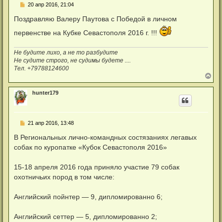
Н
20 апр 2016, 21:04
е
п
Поздравляю Валеру Паутова с Победой в личном
р
о
первенстве на Кубке Севастополя 2016 г. !!!
ч
и
т
Не будите лихо, а не то разбудите
а
Не судите строго, не судимы будете ....
н
Тел. +79788124600
н
о
В
е
е
с
р
hunter179
о
н
о
у
б
т
щ
ь
е
Н
21 апр 2016, 13:48
с
н
е
я
и
п
В Региональных лично-командных состязаниях легавых
к
е
р
н
собак по куропатке «Кубок Севастополя 2016»
о
а
ч
ч
и
а
15-18 апреля 2016 года приняло участие 79 собак
т
л
а
охотничьих пород в том числе:
у
н
н
о
Английский пойнтер — 9, дипломированно 6;
е
с
о
Английский сеттер — 5, дипломированно 2;
о