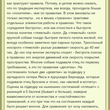
как трактууют правила. Потому, в целом можно сказать,
что по традиции експертиза, как всегда, проходила боьше
по «понятиям», чем по правилам. В этом виноваты не
только эксперты , но и веьма «туманне» трактовки
отдельных элементов работы в правилах. Что такое
«средняяя бистрота», или как отностися к быстроте
поиска понятие «тяжелый» галоп. Да «тяжелый» галоп
крупной собаки гоаздо быстрее легкого галопа мелкой, это
всегда особенно заметено при парных пусках. Трехтонный
носорого «тяжелой» рысью развивает скорость до 40 км/
час. До сих пор многие эксперты спорят - бистрота поиска
в правилах это энергия движений или скорость покрытия
пространства. Многие собаки подавали птиц по первому
требованию, а это по правилам «десятка». На
состязаниях только две «девятки» за подводку у
ирладского сетера Ямса и курцхаара Бернарда, которые
подавали птиц броском и точно, как «вилкой в котлету».
Оценка за підводку на нынешних состязаний «пляшет» с
разницей в 5 баллов (бывает и больше), наверне
взависимосити от количества и «настойчивости»
приказаний, и это при том что на состязаниях каждый
балл решает многое. Для сравнения тут хочу наповнить,