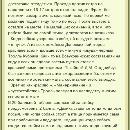
достаточно отсидеться. Проходя против ветра на
параллели в 16-17 метрах от места сидки, Фрам, без
потяжки, замер в очень красивой позе. По первой же
команде подал птицу точно по носу. После выстрела
остался на месте. Не малейших сомнений, в том, что
работа была по самой птице, у экспертов не возникло».
- Когда собака уверенна в себе, ей некуда и незачем
«тянуть». А из всех покойных Донецких пойнтеров
красивее всех и дальше всех «тянул в никуда» черный
Тролль Кубрака. Как - то на Всеукраинских состязаниях на
виду у всех он сделал восемь пустых стоек с
красивейшими прелюдиями. Покойный Д.М. Стаднийчук
был загипнотизирован этим «марлизонским балетом» и
все никак не хотел снимать с состязаний этого выродка:
»Врет но как красиво!». «Манерничание» и
«пустостойство» Тролль передал по наследству многим
своим потомкам.
В 20 балльной таблице состязаний за стойку
предусмотрены 2 балла. «Двойка ставится тогда когда был
посыл, или когда собака стоит, а птица поднимается сама
при приближении ведущего, «единица»-когда собака
сходит со стойки сама и поднимает птицу когда ведущий