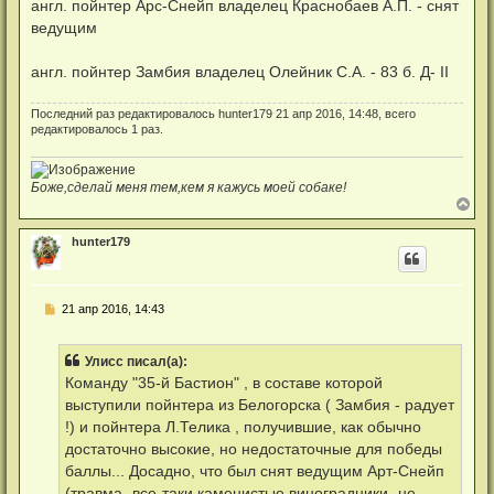
англ. пойнтер Арс-Снейп владелец Краснобаев А.П. - снят
ведущим
англ. пойнтер Замбия владелец Олейник С.А. - 83 б. Д- II
Последний раз редактировалось
hunter179
21 апр 2016, 14:48, всего
редактировалось 1 раз.
Боже,сделай меня тем,кем я кажусь моей собаке!
В
е
р
hunter179
н
у
т
ь
Н
21 апр 2016, 14:43
с
е
я
п
к
р
н
Улисс писал(а):
о
а
ч
Команду "35-й Бастион" , в составе которой
ч
и
а
выступили пойнтера из Белогорска ( Замбия - радует
т
л
а
!) и пойнтера Л.Телика , получившие, как обычно
у
н
достаточно высокие, но недостаточные для победы
н
о
баллы... Досадно, что был снят ведущим Арт-Снейп
е
(травма- все-таки каменистые виноградники -не