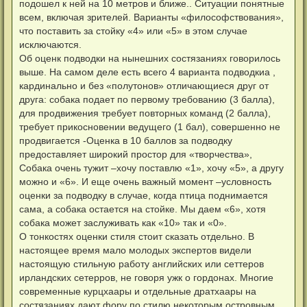
подошел к ней на 10 метров и ближе.. Ситуации понятные
всем, включая зрителей. Варианты «философствования»,
что поставить за стойку «4» или «5» в этом случае
исключаются.
Об оценк подводки на нынешних состязаниях говорилось
выше. На самом деле есть всего 4 варианта подводкиа ,
кардинально и без «полутонов» отличающиеся друг от
друга: собака подает по первому требованию (3 балла),
для продвижения требует повторных команд (2 балла),
требует прикосновении ведущего (1 бал), совершенно не
продвигается -Оценка в 10 баллов за подводку
предоставляет широкий простор для «творчества»,
Собака очень тужит –хочу поставлю «1», хочу «5», а другу
можно и «6». И еще очень важный момент –условность
оценки за подводку в случае, когда птица поднимается
сама, а собака остается на стойке. Мы даем «6», хотя
собака может заслуживать как «10» так и «0».
О тонкостях оценки стиля стоит сказать отдельно. В
настоящее время мало молодых экспертов видели
настоящую стильную работу английских или сеттеров
ирландских сетерров, не говоря ужк о гордонах. Многие
современные курцхаары и отдельные дратхаары на
состязаниях дают фору по стилю некоторым островным