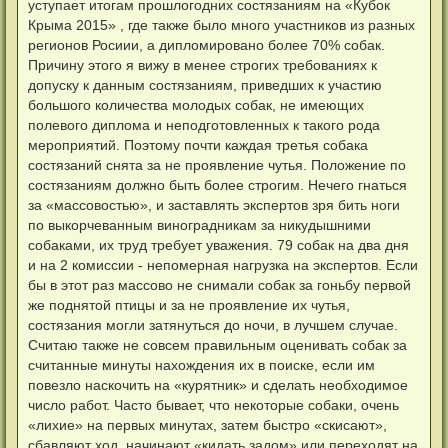
уступает итогам прошлогодних состязаниям на «Кубок
Крыма 2015» , где также было много участников из разных
регионов Росиии, а дипломировано более 70% собак.
Причину этого я вижу в менее строгих требованиях к
допуску к данным состязаниям, приведших к участию
большого количества молодых собак, не имеющих
полевого диплома и неподготовленных к такого рода
мероприятий. Поэтому почти каждая третья собака
состязаний снята за не проявление чутья. Положение по
состязаниям должно быть более строгим. Нечего гнаться
за «массовостью», и заставлять экспертов зря бить ноги
по выкорчеванным виноградникам за никудышними
собаками, их труд требует уважения. 79 собак на два дня
и на 2 комиссии - непомерная нагрузка на экспертов. Если
бы в этот раз массово не снимали собак за гоньбу первой
же поднятой птицы и за не проявление их чутья,
состязания могли затянуться до ночи, в лучшем случае.
Считаю также не совсем правильным оценивать собак за
считанные минуты нахождения их в поиске, если им
повезло наскочить на «курятник» и сделать необходимое
число работ. Часто бывает, что некоторые собаки, очень
«лихие» на первых минутах, затем быстро «скисают»,
сбавляют ход, начинают «кидать задом» или переходят на