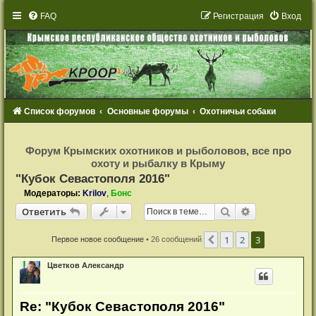
FAQ
Р
е
г
и
с
т
р
а
ц
и
я
Вход
Список форумов
Основные форумы
Охотничьи собаки
Р
е
Форум Крымских охотников и рыболовов, все про
г
охоту и рыбалку в Крыму
и
с
"Кубок Севастополя 2016"
т
р
Модераторы:
Krilov
,
Бонс
а
Ответить
ц
Поиск
Расширенный
О
т
в
е
т
и
т
ь
и
я
1
2
3
Пред.
Первое новое сообщение
• 26 сообщений
Цветков Александр
Re: "Кубок Севастополя 2016"