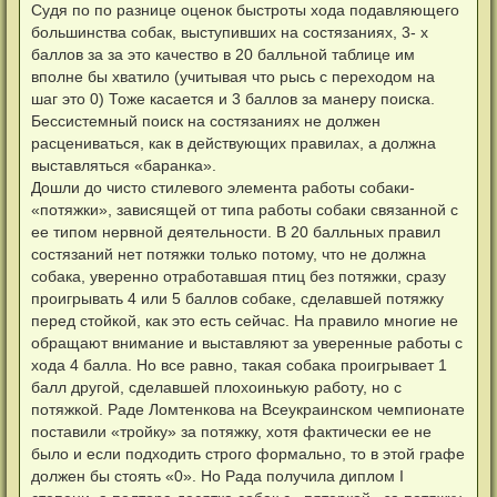
Судя по по разнице оценок быстроты хода подавляющего
большинства собак, выступивших на состязаниях, 3- х
баллов за за это качество в 20 балльной таблице им
вполне бы хватило (учитывая что рысь с переходом на
шаг это 0) Тоже касается и 3 баллов за манеру поиска.
Бессистемный поиск на состязаниях не должен
расцениваться, как в действующих правилах, а должна
выставляться «баранка».
Дошли до чисто стилевого элемента работы собаки-
«потяжки», зависящей от типа работы собаки связанной с
ее типом нервной деятельности. В 20 балльных правил
состязаний нет потяжки только потому, что не должна
собака, уверенно отработавшая птиц без потяжки, сразу
проигрывать 4 или 5 баллов собаке, сделавшей потяжку
перед стойкой, как это есть сейчас. На правило многие не
обращают внимание и выставляют за уверенные работы с
хода 4 балла. Но все равно, такая собака проигрывает 1
балл другой, сделавшей плохоинькую работу, но с
потяжкой. Раде Ломтенкова на Всеукраинском чемпионате
поставили «тройку» за потяжку, хотя фактически ее не
было и если подходить строго формально, то в этой графе
должен бы стоять «0». Но Рада получила диплом I