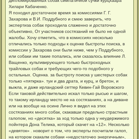
дипломированных собак симпатичной сучки курцхаара
Хилари Кабаченко.
Я походил достаточное время за комиссиями Г. Г.
Захарова и В.И. Поддубного и смею заверить, что
экспертиза собак проходила слаженно и достаточно
объективно, От участников состязаний не было не одной
жалобы. Хочу отметить, что в комиссиях несколько
отличались только подходы к оценке быстроты поиска, в
комиссии у Захарова они были ниже, чем у Поддубного,
или собаки им такие попались, или сказалось влияние Л.
Ващенко, культивирующего только быстроходных
трайловых собак и требующих чего-то подобного у
остальных. Оценка. за быстроту поиска у шестерых собак
только «пяткрка». туи и два драта, и курц, и бретон, и
выжла, и даже ирландский сеттер Кевин-Гай Воровского
Если таковой действительно искал только рысью и шагом,
то такому ирландцу место не на состязаниях, а на диване
или на вообще на осине Лично я видел на этих
состязаниях много собак, скакавши предельно страстным
галопом, но «десятка» за ход только одна у неудержимого
пойнтера Дона Телика, который скачет на «12». Несколько
«девяток» . новорит о том, что эксперты посчитали галоп,
на котором скакалм собаки «недостаточео энергичным»,