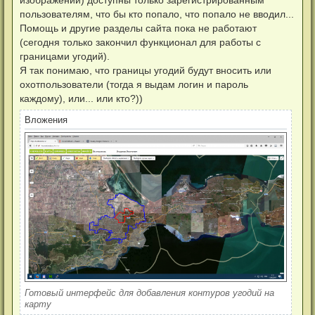
изображении) доступны только зарегистрированным
е
пользователям, что бы кто попало, что попало не вводил...
с
о
Помощь и другие разделы сайта пока не работают
о
(сегодня только закончил функционал для работы с
б
щ
границами угодий).
е
н
Я так понимаю, что границы угодий будут вносить или
и
охотпользователи (тогда я выдам логин и пароль
е
каждому), или... или кто?))
Вложения
Готовый интерфейс для добавления контуров угодий на
карту