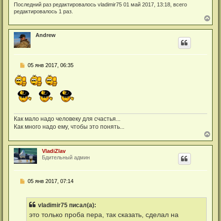
Последний раз редактировалось
vladimir75
01 май 2017, 13:18, всего
редактировалось 1 раз.
В
е
р
Andrew
н
у
т
ь
Н
05 янв 2017, 06:35
с
е
я
п
к
р
н
о
а
ч
ч
и
а
т
л
а
Как мало надо человеку для счастья...
у
н
Как много надо ему, чтобы это понять...
н
В
о
е
е
р
с
VladiZlav
н
о
Бдительный админ
о
у
б
т
щ
ь
е
Н
05 янв 2017, 07:14
с
н
е
я
и
п
к
е
р
н
vladimir75 писал(а):
о
а
ч
это только проба пера, так сказать, сделал на
ч
и