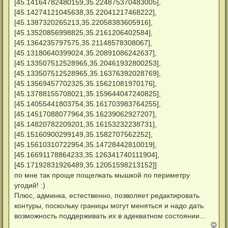
[45.14164782480159,35.224875370483005],
[45.14274121045638,35.22041217468222],
[45.1387320265213,35.22058383605916],
[45.13520856998825,35.2161206402584],
[45.1364235797575,35.21148578308067],
[45.13180640399024,35.20891086242637],
[45.133507512528965,35.20461932800253],
[45.133507512528965,35.16376392028769],
[45.13569457702325,35.15621081970176],
[45.13788155708021,35.159644047240825],
[45.14055441803754,35.161703983764255],
[45.14517088077964,35.16239062927207],
[45.14820782209201,35.16153232238731],
[45.15160900299149,35.1582707562252],
[45.15610310722954,35.14728442810019],
[45.16691178864233,35.126341740111904],
[45.17192831926489,35.12051598213152]]
по мне так проще пощелкать мышкой по периметру
угодий! :)
Плюс, админка, естественно, позволяет редактировать
контуры, поскольку границы могут меняться и надо дать
возможность поддерживать их в адекватном состоянии...
В