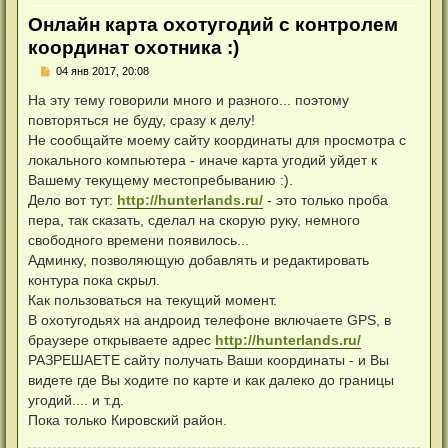
Онлайн карта охотугодий с контролем
координат охотника :)
Н
04 янв 2017, 20:08
е
п
На эту тему говорили много и разного... поэтому
р
повторяться не буду, сразу к делу!
о
ч
Не сообщайте моему сайту координаты для просмотра с
и
локального компьютера - иначе карта угодий уйдет к
т
а
Вашему текущему местопребыванию :).
н
Дело вот тут:
http://hunterlands.ru/
- это только проба
н
о
пера, так сказать, сделал на скорую руку, немного
е
свободного времени появилось...
с
о
Админку, позволяющую добавлять и редактировать
о
контура пока скрыл.
б
щ
Как пользоваться на текущий момент.
е
н
В охотугодьях на андроид телефоне включаете GPS, в
и
браузере открываете адрес
http://hunterlands.ru/
е
РАЗРЕШАЕТЕ сайту получать Ваши координаты - и Вы
видете где Вы ходите по карте и как далеко до границы
угодий.... и т.д.
Пока только Кировский район.