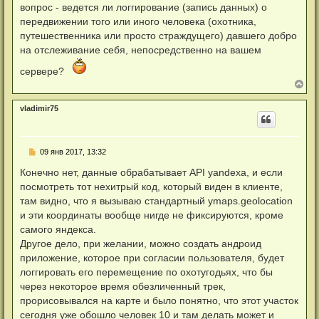
о
вопрос - ведется ли логгирование (запись данных) о
о
передвижении того или иного человека (охотника,
б
щ
путешественника или просто страждущего) давшего добро
е
на отслеживание себя, непосредственно на вашем
н
и
е
сервере?
В
е
р
vladimir75
н
у
т
ь
Н
09 янв 2017, 13:32
с
е
я
п
Конечно нет, данные обрабатывает API yandexa, и если
к
р
н
посмотреть тот нехитрый код, который виден в клиенте,
о
а
ч
там видно, что я вызываю стандартный ymaps.geolocation
ч
и
а
и эти координаты вообще нигде не фиксируются, кроме
т
л
а
самого яндекса.
у
н
Другое дело, при желании, можно создать андроид
н
о
приложение, которое при согласии пользователя, будет
е
логгировать его перемещение по охотугодьях, что бы
с
о
через некоторое время обезличенный трек,
о
прорисовывался на карте и было понятно, что этот участок
б
щ
сегодня уже обошло человек 10 и там делать может и
е