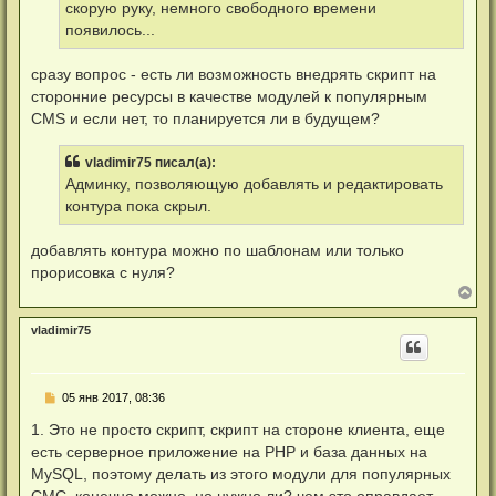
а
скорую руку, немного свободного времени
т
л
а
появилось...
у
н
н
о
сразу вопрос - есть ли возможность внедрять скрипт на
е
сторонние ресурсы в качестве модулей к популярным
с
о
CMS и если нет, то планируется ли в будущем?
о
б
щ
vladimir75 писал(а):
е
Админку, позволяющую добавлять и редактировать
н
и
контура пока скрыл.
е
добавлять контура можно по шаблонам или только
прорисовка с нуля?
В
е
р
vladimir75
н
у
т
ь
Н
05 янв 2017, 08:36
с
е
я
п
1. Это не просто скрипт, скрипт на стороне клиента, еще
к
р
н
есть серверное приложение на PHP и база данных на
о
а
ч
MySQL, поэтому делать из этого модули для популярных
ч
и
а
СМС, конечно можно, но нужно ли? чем это оправдает