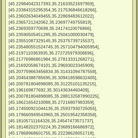
[45.22984042317393,35.21633521697959],
[45.23384315295354,35.217536846618266],
[45.23602634049455,35.22869483612022],
[45.2365721242062,35.23697749755819],
[45.2369359770698,35.24174110076866],
[45.23590505451285,35.25041000030479],
[45.23551087329145,35.25375739715537],
[45.235480551524745,35.257104794005954],
[45.2197110363935,35.272725979308696],
[45.21776986861984,35.27813331268271],
[45.21692058674101,35.29693023345909],
[45.207759663456834,35.31431094787558],
[45.20454388785695,35.309418598632405],
[45.200781804898085,35.31225101135215],
[45.196169877692,35.30143634460409],
[45.200781804898085,35.288132587890225],
[45.18621654210088,35.27216807983359],
[45.174500921044135,35.25937930725055],
[45.179660949543965,35.25019542358358],
[45.18105711164326,35.24547473571737],
[45.18148202370224,35.23689166686972],
[45.17868968601755,35.22238628051718],