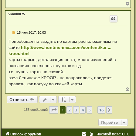
В
е
р
vladimir75
н
у
т
ь
Н
15 июн 2017, 10:03
с
е
я
п
Попробовал по вводить по картам расположенным на
к
р
н
сайте
http://www.huntincrimea.com/content/kar ...
о
а
ч
kroor.html
ч
и
а
карты старые, детализация не та, много изменений в
т
л
а
названиях населенных пунктов и т.д.
у
н
т.е. нужны карты по свежей...
н
о
ввел Ленинское КРООР - не понравилось, придется
е
править, как получу по свежей карты.
с
о
В
о
е
б
р
Ответить
О
т
в
е
т
и
т
ь
щ
н
е
у
н
Страница
1
из
16
1
2
3
4
5
16
След.
155 сообщений
…
т
и
ь
е
с
Перейти
я
к
н
Список форумов
Часовой пояс:
UTC
а