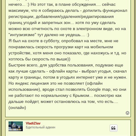
н
нечего... :) Но этот так, в плане обсуждения.... сейчас
и
максимум, что я собираюсь делать - допилить функционал
е
регистрации, добавления/удаления/редактирования
границ угодий и запретных зон... хотя по уму сделать
можно всю отчетность по охоте в электронном виде, но на
"интузизязме" тут далеко не уедешь.... :)
Я был на охоте в субботу, опробовал на месте, мне не
понравилась скорость прогрузки карт на мобильном
устройстве, хотя меня оно показало, где нахожусь и т.д. но
хотлось бы скорость по выше))
Быстрее всего, для удобства пользования, подумаю еще
как лучше сделать - офлайн карты - выбрал угодья, скачал
карту и границы, потом в угодьях интернет уже и не нужен.
Но яндекс лицензия это не позволяет (офлайн
использование), вроде стал позволять Google map, но они
не работают по нормальному с Крымом... посмотрю как
дальше пойдет, может остановлюсь на том, что есть....
(онлайн)
В
е
р
VladiZlav
н
Бдительный админ
у
т