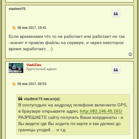
е
р
vladimir75
н
у
т
ь
Н
08 янв 2017, 19:41
с
е
я
п
Если временами что то не работает или работает не так
к
р
н
-значит я правлю файлы на сервере, и через некоторое
о
а
ч
время заработает... :)
ч
и
В
а
т
е
л
а
р
у
н
VladiZlav
н
н
Бдительный админ
у
о
т
е
с
ь
Н
о
09 янв 2017, 09:53
с
е
о
я
п
б
к
р
щ
н
vladimir75 писал(а):
о
е
а
ч
н
В охотугодьях на андроид телефоне включаете GPS,
ч
и
и
а
в браузере открываете адрес
http://82.146.45.161/
т
е
л
а
РАЗРЕШАЕТЕ сайту получать Ваши координаты - и
у
н
Вы видете где Вы ходите по карте и как далеко до
н
о
границы угодий.... и т.д.
е
с