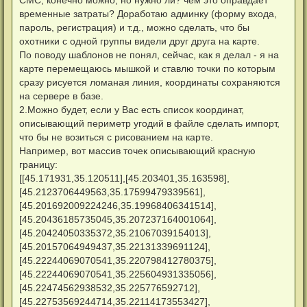
т
л
а
временные затраты? Доработаю админку (форму входа,
у
н
пароль, регистрация) и т.д., можно сделать, что бы
н
о
охотники с одной группы видели друг друга на карте.
е
По поводу шаблонов не понял, сейчас, как я делал - я на
с
о
карте перемещаюсь мышкой и ставлю точки по которым
о
сразу рисуется ломаная линия, координаты сохраняются
б
щ
на сервере в базе.
е
н
2.Можно будет, если у Вас есть список координат,
и
описывающий периметр угодий в файле сделать импорт,
е
что бы не возиться с рисованием на карте.
Например, вот массив точек описывающий красную
границу:
[[45.171931,35.120511],[45.203401,35.163598],
[45.2123706449563,35.17599479339561],
[45.201692009224246,35.19968406341514],
[45.20436185735045,35.207237164001064],
[45.20424050335372,35.21067039154013],
[45.20157064949437,35.22131339691124],
[45.22244069070541,35.220798412780375],
[45.22244069070541,35.225604931335056],
[45.22474562938532,35.225776592712],
[45.22753569244714,35.22114173553427],