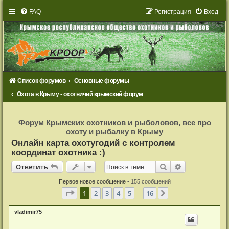
FAQ
Р
е
г
и
с
т
р
а
ц
и
я
Вход
Список форумов
Основные форумы
Охота в Крыму - охотничий крымский форум
Р
е
Форум Крымских охотников и рыболовов, все про
г
охоту и рыбалку в Крыму
и
с
Онлайн карта охотугодий с контролем
т
координат охотника :)
р
а
Ответить
ц
Поиск
Расширенный
О
т
в
е
т
и
т
ь
и
я
Первое новое сообщение
• 155 сообщений
Страница
1
из
16
1
2
3
4
5
16
След.
…
vladimir75