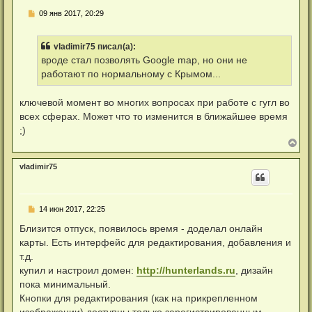
ь
Н
09 янв 2017, 20:29
с
е
я
п
к
р
н
vladimir75 писал(а):
о
а
ч
вроде стал позволять Google map, но они не
ч
и
а
работают по нормальному с Крымом...
т
л
а
у
н
ключевой момент во многих вопросах при работе с гугл во
н
о
всех сферах. Может что то изменится в ближайшее время
е
;)
с
о
В
о
е
б
р
vladimir75
щ
н
е
у
н
т
и
ь
е
Н
14 июн 2017, 22:25
с
е
я
п
Близится отпуск, появилось время - доделал онлайн
к
р
н
карты. Есть интерфейс для редактирования, добавления и
о
а
ч
т.д.
ч
и
а
купил и настроил домен:
http://hunterlands.ru
, дизайн
т
л
а
пока минимальный.
у
н
Кнопки для редактирования (как на прикрепленном
н
о