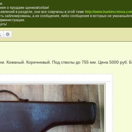
к.
ия о продаже щенков/собак!
явлений в разделе, они все озвучены в этой теме
http://www.huntincrimea.com
ть заблокированы, а их сообщения, либо сообщения в которых не указаны/или
администрации.
ать!
Поиск
Расширенный поиск
и. Кожаный. Коричневый. Под стволы до 755 мм. Цена 5000 руб. Бе