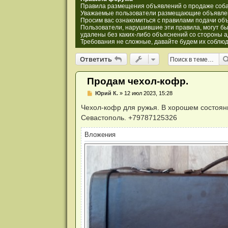
и
Правила размещения объявлений о продаже соба
я
Уважаемые пользователи размещающие объявлен
Просим вас ознакомиться с правилами подачи объ
Пользователи, нарушившие эти правила, могут бы
удалены без каких-либо объяснений со стороны 
Требования не сложные, давайте будем их соблюд
Ответить
О
т
в
е
т
и
т
ь
Продам чехол-кофр.
Н
Юрий К.
»
12 июл 2023, 15:28
е
п
Чехол-кофр для ружья. В хорошем состояни
р
Севастополь. +79787125326
о
ч
и
Вложения
т
а
н
н
о
е
с
о
о
б
щ
е
н
и