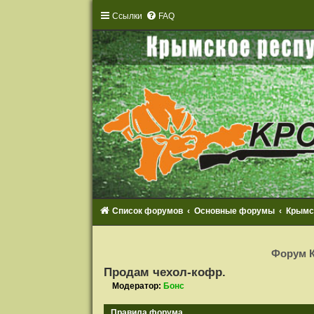
Ссылки
FAQ
Список форумов
Основные форумы
Крымс
Р
е
Форум К
г
и
Продам чехол-кофр.
с
т
Модератор:
Бонс
р
а
ц
Правила форума