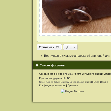
Ответить
О
т
в
е
т
и
т
ь
Вернуться в «Крымская доска объявлений для
Список форумов
С
Создано на основе
phpBB
® Forum Software © phpBB Limite
в
Русская поддержка phpBB
Style: Green-Style-Split by Joyce&Luna
phpBB-Style-Design
я
Конфиденциальность
|
Правила
з
а
т
ь