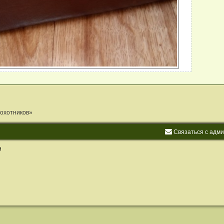
 охотников»
С
в
я
з
а
т
ь
с
я
с
а
д
м
d