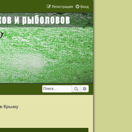
Р
е
г
и
с
т
р
а
ц
и
я
Вход
Поиск
Расширенный поиск
 в Крыму