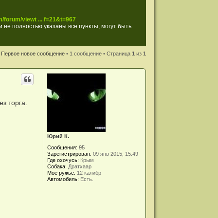
/forum/viewt ... f=21&t=967
 не полностью указаны все пункты, могут быть
Первое новое сообщение
• 1 сообщение • Страница
1
из
1
з торга.
Юрий К.
Сообщения:
95
Зарегистрирован:
09 янв 2015, 15:49
Где охочусь:
Крым
Собака:
Дратхаар
Мое ружье:
12 калибр
Автомобиль:
Есть.