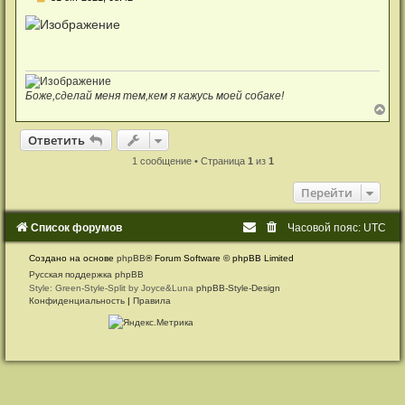
е
п
р
о
ч
и
т
а
Боже,сделай меня тем,кем я кажусь моей собаке!
н
В
н
е
о
р
Ответить
О
т
в
е
т
и
т
ь
е
н
с
у
1 сообщение • Страница
1
из
1
о
т
о
ь
б
Перейти
с
щ
е
я
н
к
Список форумов
Часовой пояс:
UTC
и
н
е
а
Создано на основе
phpBB
® Forum Software © phpBB Limited
ч
а
Русская поддержка phpBB
л
Style: Green-Style-Split by Joyce&Luna
phpBB-Style-Design
у
Конфиденциальность
|
Правила