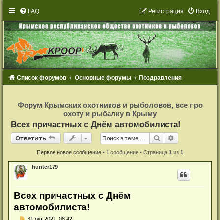
FAQ
Р
е
г
и
с
т
р
а
ц
и
я
Вход
Список форумов
Основные форумы
Поздравления
Р
е
Форум Крымских охотников и рыболовов, все про
г
охоту и рыбалку в Крыму
и
с
Всех причастных с Днём автомобилиста!
т
р
Ответить
Поиск
Расширенный
О
т
в
е
т
и
т
ь
а
ц
и
Первое новое сообщение
• 1 сообщение • Страница
1
из
1
я
hunter179
Всех причастных с Днём
автомобилиста!
Н
31 окт 2021, 08:42