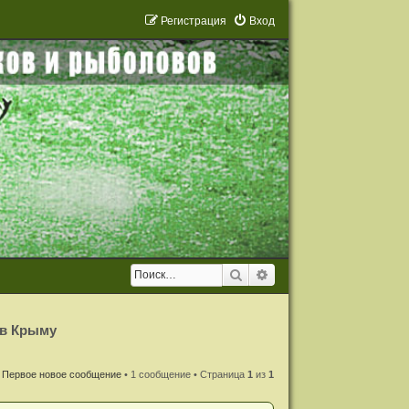
Р
е
г
и
с
т
р
а
ц
и
я
Вход
Поиск
Расширенный поиск
 в Крыму
Первое новое сообщение
• 1 сообщение • Страница
1
из
1