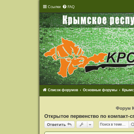
Ссылки
FAQ
Список форумов
Основные форумы
Крымс
Р
е
Форум К
г
и
Открытое первенство по компакт-сп
с
т
Ответить
О
т
в
е
т
и
т
ь
р
а
ц