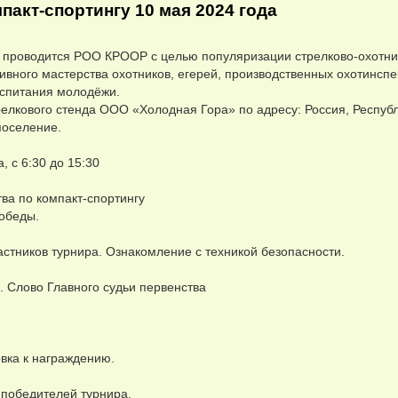
пакт-спортингу 10 мая 2024 года
у проводится РОО КРООР с целью популяризации стрелково-охотни
вного мастерства охотников, егерей, производственных охотинспе
оспитания молодёжи.
релкового стенда ООО «Холодная Гора» по адресу: Россия, Респуб
поселение.
, с 6:30 до 15:30
ва по компакт-спортингу
обеды.
астников турнира. Ознакомление с техникой безопасности.
. Слово Главного судьи первенства
овка к награждению.
 победителей турнира.