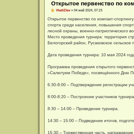
и
Открытое первенство по ком
я
Н
VladiZlav
»
04 май 2024, 07:23
е
п
Открытое первенство по компакт-спортинг
р
спорта среди населения, повышения спорти
о
ч
лесной охраны, военно-патриотического в
и
Место проведения турнира: территория ст
т
а
Белогорский район, Русаковское сельское 
н
н
о
Дата проведения турнира: 10 мая 2024 года
е
с
о
Программа проведения открытого первенст
о
«Салютуем Победе», посвящённого Дню П
б
щ
е
н
6:30-8:00 – Подтверждение регистрации уч
и
е
8:00-8:20 – Построение участников турнира
8:30 – 14:00 – Проведение турнира.
14:30 – 15:00 – Подведение итогов, подгот
15:30 – Торжественная часть, награждение