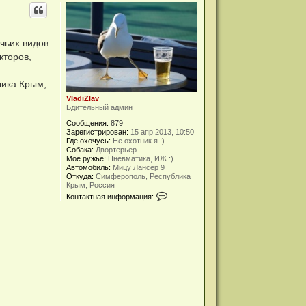
чьих видов
кторов,
лика Крым,
VladiZlav
Бдительный админ
Сообщения:
879
Зарегистрирован:
15 апр 2013, 10:50
Где охочусь:
Не охотник я :)
Собака:
Двортерьер
Мое ружье:
Пневматика, ИЖ :)
Автомобиль:
Мицу Лансер 9
Откуда:
Симферополь, Республика
Крым, Россия
К
Контактная информация:
о
н
т
а
к
т
н
а
я
и
н
ф