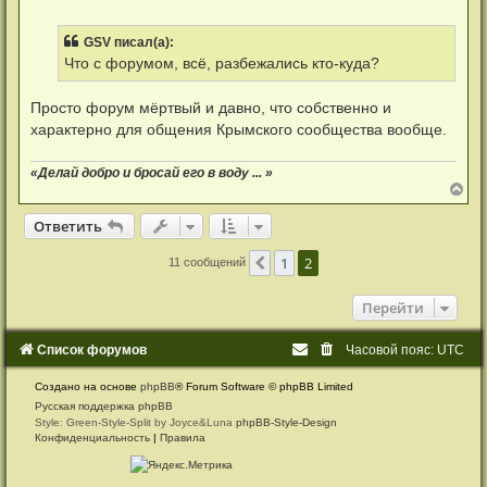
е
п
р
GSV писал(а):
о
ч
Что с форумом, всё, разбежались кто-куда?
и
т
а
Просто форум мёртвый и давно, что собственно и
н
характерно для общения Крымского сообщества вообще.
н
о
е
«Делай добро и бросай его в воду ... »
с
о
В
о
е
б
р
Ответить
О
т
в
е
т
и
т
ь
щ
н
е
у
н
1
2
Пред.
11 сообщений
т
и
ь
е
с
Перейти
я
к
н
Список форумов
Часовой пояс:
UTC
а
ч
а
Создано на основе
phpBB
® Forum Software © phpBB Limited
л
Русская поддержка phpBB
у
Style: Green-Style-Split by Joyce&Luna
phpBB-Style-Design
Конфиденциальность
|
Правила