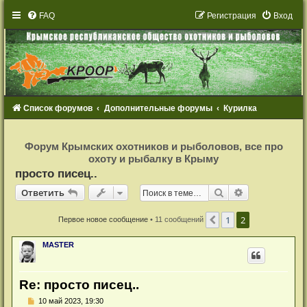
FAQ
Р
е
г
и
с
т
р
а
ц
и
я
Вход
Список форумов
Дополнительные форумы
Курилка
Р
е
Форум Крымских охотников и рыболовов, все про
г
охоту и рыбалку в Крыму
и
с
просто писец..
т
р
Ответить
Поиск
Расширенный
О
т
в
е
т
и
т
ь
а
ц
и
1
2
я
Пред.
Первое новое сообщение
• 11 сообщений
MASTER
Re: просто писец..
Н
10 май 2023, 19:30