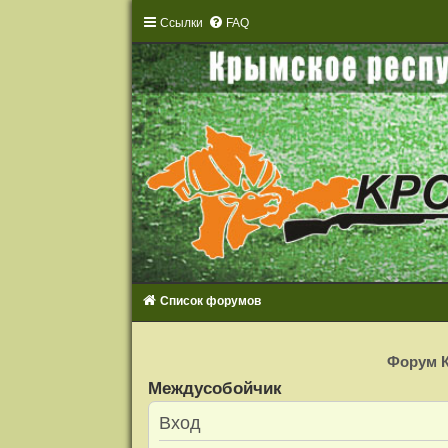
Ссылки
FAQ
Список форумов
Р
е
Форум К
г
и
Междусобойчик
с
т
р
Вход
а
ц