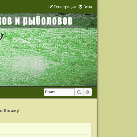
Р
е
г
и
с
т
р
а
ц
и
я
Вход
Поиск
Расширенный поиск
 в Крыму