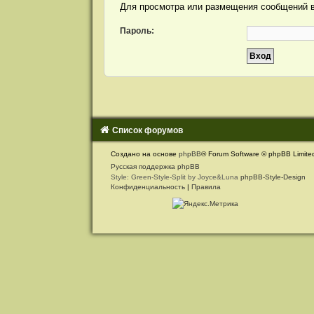
и
Для просмотра или размещения сообщений в
я
Пароль:
Список форумов
С
Создано на основе
phpBB
® Forum Software © phpBB Limite
в
Русская поддержка phpBB
Style: Green-Style-Split by Joyce&Luna
phpBB-Style-Design
я
Конфиденциальность
|
Правила
з
а
т
ь
с
я
с