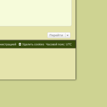
Перейти
и
н
и
с
т
р
а
ц
и
е
й
Удалить cookies
Часовой пояс:
UTC