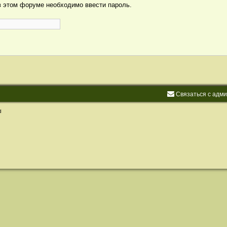
 этом форуме необходимо ввести пароль.
С
в
я
з
а
т
ь
с
я
с
а
д
м
d