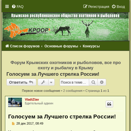
FAQ
Р
е
г
и
с
т
р
а
ц
и
я
Вход
Список форумов
Основные форумы
Конкурсы
Р
е
Форум Крымских охотников и рыболовов, все про
г
охоту и рыбалку в Крыму
и
с
Голосуем за Лучшего стрелка России!
т
р
Ответить
Поиск
Расширенный
О
т
в
е
т
и
т
ь
а
ц
и
Первое новое сообщение
• 2 сообщения • Страница
1
из
1
я
VladiZlav
Бдительный админ
Голосуем за Лучшего стрелка России!
Н
28 дек 2017, 08:49
е
п