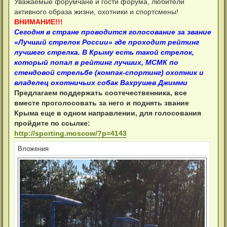
Уважаемые форумчане и гости форума, любители
р
активного образа жизни, охотники и спортсмены!
о
ч
ВНИМАНИЕ!!!
и
Сегодня в стране проводится голосование за звание
т
а
«Лучший стрелок России» где проходит рейтинг
н
лучшего стрелка. В Крыму есть такой стрелок,
н
о
который попал в рейтинг лучших, МСМК по
е
стендовой стрельбе (компак-спортинг) охотник и
с
о
владелец охотничьих собак Вахрушев Джимми
о
Предлагаем поддержать соотечественника, все
б
щ
вместе проголосовать за него и поднять звание
е
н
Крыма еще в одном направлении, для голосования
и
пройдите по ссылке:
е
http://sporting.moscow/?p=4143
Вложения