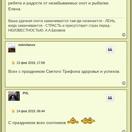
ребята и радости от незабываемых охот и рыбалки.
с
о
Елена.
о
б
щ
Ваша удачная охота заканчивается там где начинается - ЛЕНЬ,
е
когда заканчивается - СТРАСТЬ и присутствует страх перед -
н
и
НЕИЗВЕСТНОСТЬЮ. А.А.Бровков
е
В
е
р
mitrofanov
н
у
т
ь
Н
13 фев 2019, 17:09
с
е
я
п
Всех с праздником Святого Трифона здоровья и успехов.
к
р
н
о
а
ч
В
ч
и
е
а
т
р
л
а
PVL
н
у
н
у
н
т
о
ь
е
Н
14 фев 2019, 06:44
с
с
е
я
о
п
к
о
С праздником всех охотников
р
б
н
о
щ
а
ч
В
е