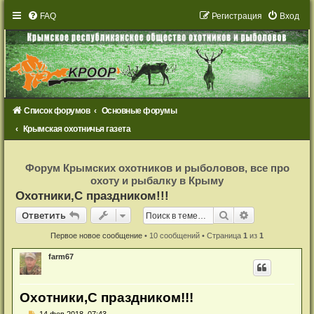
FAQ
Р
е
г
и
с
т
р
а
ц
и
я
Вход
Список форумов
Основные форумы
Крымская охотничья газета
Р
е
Форум Крымских охотников и рыболовов, все про
г
охоту и рыбалку в Крыму
и
с
Охотники,С праздником!!!
т
р
Ответить
Поиск
Расширенный
О
т
в
е
т
и
т
ь
а
ц
и
Первое новое сообщение
• 10 сообщений • Страница
1
из
1
я
farm67
Охотники,С праздником!!!
Н
14 фев 2018, 07:43