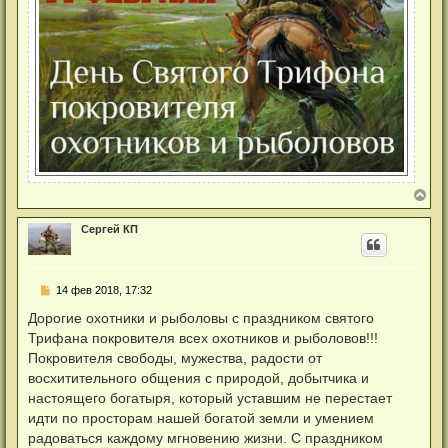
В
е
р
Сергей КП
н
у
т
ь
Н
14 фев 2018, 17:32
с
е
я
п
Дорогие охотники и рыболовы с праздником святого
к
р
н
Трифана покровителя всех охотников и рыболовов!!!
о
а
ч
Покровителя свободы, мужества, радости от
ч
и
а
восхитительного общения с природой, добытчика и
т
л
а
настоящего богатыря, который уставшим не перестает
у
н
идти по просторам нашей богатой земли и умением
н
о
радоваться каждому мгновению жизни. С праздником
е