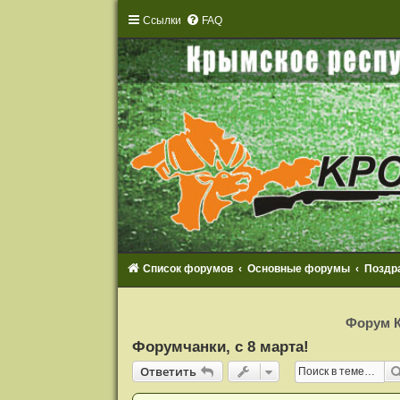
Ссылки
FAQ
Список форумов
Основные форумы
Поздр
Р
е
Форум К
г
и
Форумчанки, с 8 марта!
с
т
Ответить
О
т
в
е
т
и
т
ь
р
а
ц