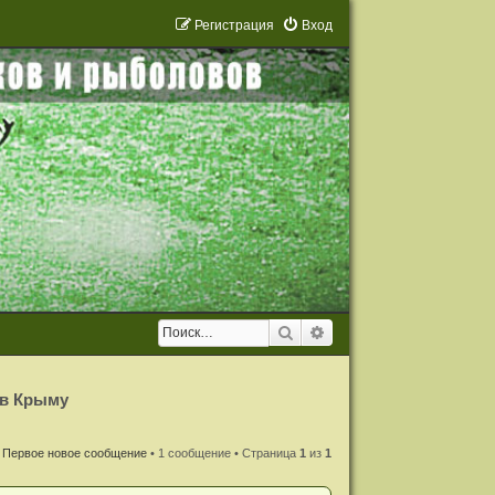
Р
е
г
и
с
т
р
а
ц
и
я
Вход
Поиск
Расширенный поиск
 в Крыму
Первое новое сообщение
• 1 сообщение • Страница
1
из
1