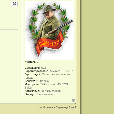
hunter179
Сообщения:
623
Зарегистрирован:
25 май 2013, 15:07
Где охочусь:
Окрестности родного
города
Собака:
АС Вэлью
Мое ружье:
Tikka Koski H45, ТОЗ
БМшт
Автомобиль:
ЛР Фрилендер2
Откуда:
Севастополь
В
е
р
1 сообщение • Страница
1
из
1
н