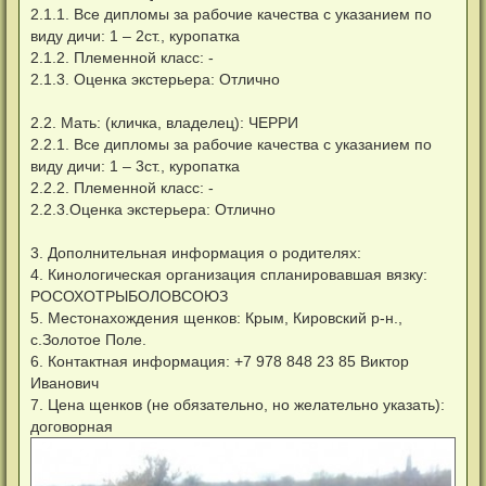
2.1.1. Все дипломы за рабочие качества с указанием по
б
щ
виду дичи: 1 – 2ст., куропатка
е
н
2.1.2. Племенной класс: -
и
2.1.3. Оценка экстерьера: Отлично
е
2.2. Мать: (кличка, владелец): ЧЕРРИ
2.2.1. Все дипломы за рабочие качества с указанием по
виду дичи: 1 – 3ст., куропатка
2.2.2. Племенной класс: -
2.2.3.Оценка экстерьера: Отлично
3. Дополнительная информация о родителях:
4. Кинологическая организация спланировавшая вязку:
РОСОХОТРЫБОЛОВСОЮЗ
5. Местонахождения щенков: Крым, Кировский р-н.,
с.Золотое Поле.
6. Контактная информация: +7 978 848 23 85 Виктор
Иванович
7. Цена щенков (не обязательно, но желательно указать):
договорная