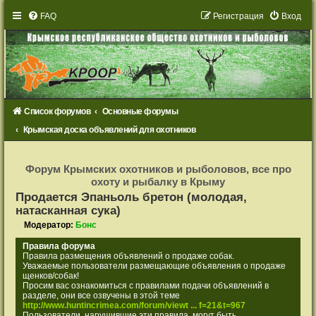
FAQ
Р
е
г
и
с
т
р
а
ц
и
я
Вход
Список форумов
Основные форумы
Крымская доска объявлений для охотников
Р
е
Форум Крымских охотников и рыболовов, все про
г
охоту и рыбалку в Крыму
и
с
Продается Эпаньоль бретон (молодая,
т
натасканная сука)
р
а
Модератор:
Бонс
ц
и
я
Правила форума
Правила размещения объявлений о продаже собак.
Уважаемые пользователи размещающие объявления о продаже
щенков/собак!
Просим вас ознакомиться с правилами подачи объявлений в
разделе, они все озвучены в этой теме
http://www.huntincrimea.com/forum/viewt ... f=21&t=967
Пользователи, нарушившие эти правила, могут быть