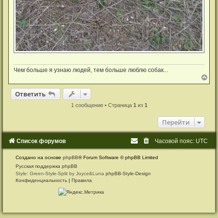
Чем больше я узнаю людей, тем больше люблю собак...
В
е
р
Ответить
О
т
в
е
т
и
т
ь
н
у
1 сообщение • Страница
1
из
1
т
ь
Перейти
с
я
к
Список форумов
Часовой пояс:
UTC
н
а
Создано на основе
phpBB
® Forum Software © phpBB Limited
ч
а
Русская поддержка phpBB
л
Style: Green-Style-Split by Joyce&Luna
phpBB-Style-Design
у
Конфиденциальность
|
Правила