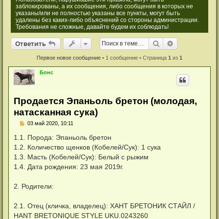
заблокированы, а их сообщения, либо сообщения в которых не
указаны/или не полностью указаны все пункты, могут быть
удалены без каких-либо объяснений со стороны администрации.
Требования не сложные, давайте будем их соблюдать!
Ответить
Поиск
Расширенный
О
т
в
е
т
и
т
ь
Первое новое сообщение
• 1 сообщение • Страница
1
из
1
Бонс
Продается Эпаньоль бретон (молодая,
натасканная сука)
Н
03 май 2020, 10:11
е
п
1.1. Порода: Эпаньоль бретон
р
1.2. Количество щенков (Кобелей/Сук): 1 сука
о
ч
1.3. Масть (Кобелей/Сук): Белый с рыжим
и
1.4. Дата рождения: 23 мая 2019г.
т
а
н
2. Родители:
н
о
е
2.1. Отец (кличка, владелец): ХАНТ БРЕТОНИК СТАЙЛ /
с
о
HANT BRETONIQUE STYLE UKU.0243260
о