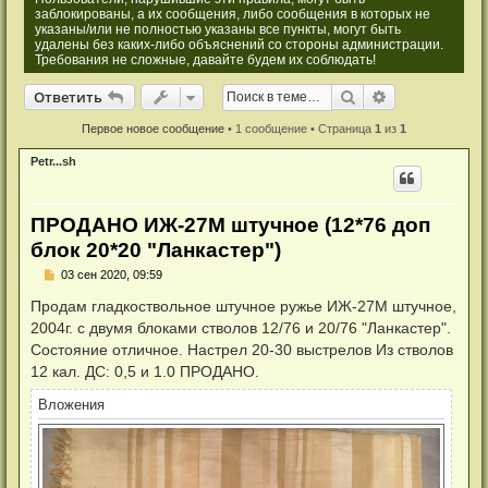
заблокированы, а их сообщения, либо сообщения в которых не
указаны/или не полностью указаны все пункты, могут быть
удалены без каких-либо объяснений со стороны администрации.
Требования не сложные, давайте будем их соблюдать!
Ответить
Поиск
Расширенный
О
т
в
е
т
и
т
ь
Первое новое сообщение
• 1 сообщение • Страница
1
из
1
Petr...sh
ПРОДАНО ИЖ-27М штучное (12*76 доп
блок 20*20 "Ланкастер")
Н
03 сен 2020, 09:59
е
п
Продам гладкоствольное штучное ружье ИЖ-27М штучное,
р
2004г. с двумя блоками стволов 12/76 и 20/76 "Ланкастер".
о
ч
Состояние отличное. Настрел 20-30 выстрелов Из стволов
и
12 кал. ДС: 0,5 и 1.0 ПРОДАНО.
т
а
н
Вложения
н
о
е
с
о
о