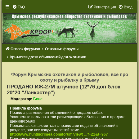
FAQ
Р
е
г
и
с
т
р
а
ц
и
я
Вход
Список форумов
Основные форумы
Крымская доска объявлений для охотников
Р
е
Форум Крымских охотников и рыболовов, все про
г
охоту и рыбалку в Крыму
и
с
ПРОДАНО ИЖ-27М штучное (12*76 доп блок
т
20*20 "Ланкастер")
р
а
Модератор:
Бонс
ц
и
я
Правила форума
Правила размещения объявлений о продаже собак.
Уважаемые пользователи размещающие объявления о продаже
щенков/собак!
Просим вас ознакомиться с правилами подачи объявлений в
разделе, они все озвучены в этой теме
http://www.huntincrimea.com/forum/viewt ... f=21&t=967
Пользователи, нарушившие эти правила, могут быть