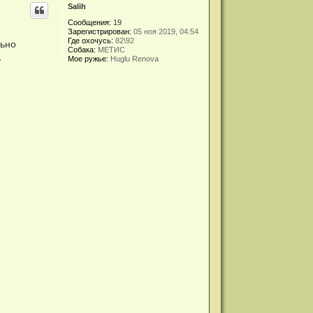
Salih
Сообщения:
19
Зарегистрирован:
05 ноя 2019, 04:54
Где охочусь:
82\92
льно
Собака:
МЕТИС
ь
Мое ружье:
Huglu Renova