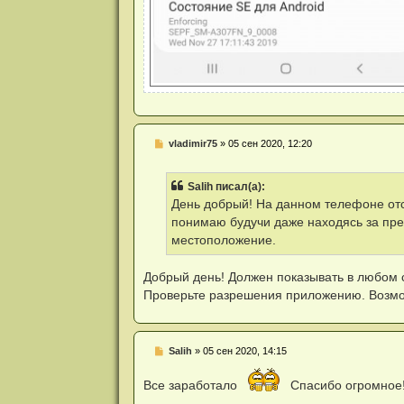
Н
vladimir75
»
05 сен 2020, 12:20
е
п
р
Salih писал(а):
о
ч
День добрый! На данном телефоне отс
и
понимаю будучи даже находясь за пр
т
а
местоположение.
н
н
о
Добрый день! Должен показывать в любом 
е
Проверьте разрешения приложению. Возмож
с
о
о
б
щ
Н
Salih
»
05 сен 2020, 14:15
е
е
н
п
и
Все заработало
Спасибо огромное
р
е
о