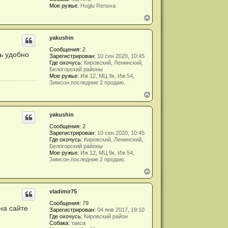
я
Мое ружье:
Huglu Renova
к
В
н
е
а
р
ч
yakushin
н
а
у
л
Сообщения:
2
т
у
нь удобно
Зарегистрирован:
10 сен 2020, 10:45
ь
Где охочусь:
Кировский, Ленинский,
с
Белогорский районы
я
Мое ружье:
Иж 12, МЦ 9к, Иж 54,
к
Зимсон.последние 2 продаю.
н
В
а
е
ч
р
а
yakushin
н
л
у
у
Сообщения:
2
т
Зарегистрирован:
10 сен 2020, 10:45
ь
Где охочусь:
Кировский, Ленинский,
с
Белогорский районы
я
Мое ружье:
Иж 12, МЦ 9к, Иж 54,
к
Зимсон.последние 2 продаю.
н
В
а
е
ч
р
а
vladimir75
н
л
у
у
Сообщения:
79
т
на сайте
Зарегистрирован:
04 янв 2017, 19:10
ь
Где охочусь:
Кировский район
с
Собака:
такса
я