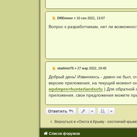
н
и
е
Н
DREmeev
»
10 сен 2021, 13:07
е
п
Вопрос к разработчикам, нет ли возможнос
р
о
ч
и
т
а
н
н
о
е
Н
vladimir75
»
27 мар 2022, 19:45
с
е
о
п
Добрый день! Извиняюсь - давно не был, оч
о
р
б
версию приложения, на текущий момент он
о
щ
ч
wpdmpro=hunterlandscfu
) Для обратной 
е
и
н
приложения, свои предложения можете пр
т
и
а
е
н
н
Ответить
О
т
в
е
т
и
т
ь
о
е
с
Вернуться в «Охота в Крыму - охотничий крым
о
о
б
Список форумов
щ