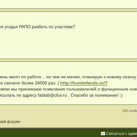
ти угодья РАПО разбить по участкам?
ень занят по работе... но тем не менее, планирую к новому сезону
о скачено более 34000 раз. (
http://hunterlands.ru/?
связи мы принимаем пожелания пользователей о функционале нов
исылать по адресу
fablab@cfuv.ru
. Спасибо за понимание! :)
155 соо
ский форум»
С
в
я
з
а
т
ь
с
я
с
а
д
м