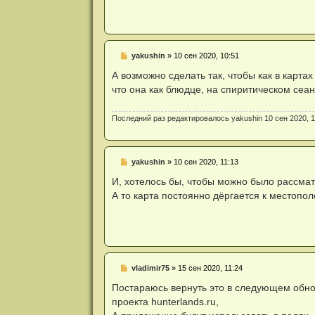
ч
и
т
а
н
н
Н
yakushin
»
10 сен 2020, 10:51
о
е
е
п
А возможно сделать так, чтобы как в карт
с
р
о
что она как блюдце, на спиритическом сеанс
о
о
ч
б
и
щ
Последний раз редактировалось
yakushin
10 сен 2020, 1
т
е
а
н
н
и
н
е
о
Н
yakushin
»
10 сен 2020, 11:13
е
е
с
п
И, хотелось бы, чтобы можно было рассматр
о
р
о
А то карта постоянно дёргается к местопол
о
б
ч
щ
и
е
т
н
а
и
н
е
н
о
Н
vladimir75
»
15 сен 2020, 11:24
е
е
с
п
Постараюсь вернуть это в следующем обнов
о
р
о
проекта hunterlands.ru,
о
б
ч