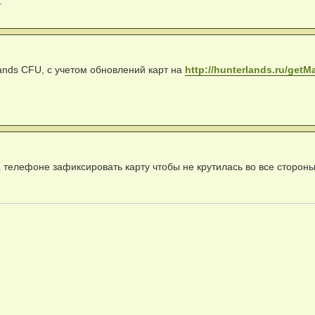
.
ands CFU, с учетом обновлений карт на
http://hunterlands.ru/get
 телефоне зафиксировать карту чтобы не крутилась во все сторон