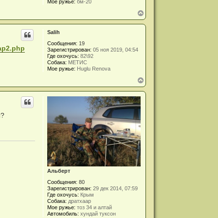
Мое ружье:
бм-20
к
В
н
е
а
р
ч
Salih
н
а
у
л
Сообщения:
19
т
у
Map2.php
Зарегистрирован:
05 ноя 2019, 04:54
ь
Где охочусь:
82\92
с
Собака:
МЕТИС
я
Мое ружье:
Huglu Renova
к
В
н
е
а
р
ч
н
а
у
л
т
у
ы?
ь
с
я
к
н
а
ч
а
Альберт
л
у
Сообщения:
80
Зарегистрирован:
29 дек 2014, 07:59
Где охочусь:
Крым
Собака:
дратхаар
Мое ружье:
тоз 34 и алтай
Автомобиль:
хундай туксон