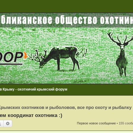
 в Крыму - охотничий крымский форум
рымских охотников и рыболовов, все про охоту и рыбалку
ем координат охотника :)
Поиск
Расширенный поиск
Первое новое сообщение
• 155 соо