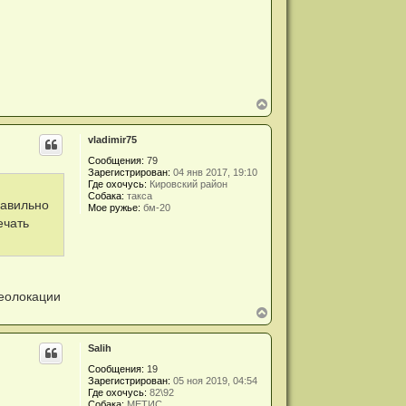
В
е
р
vladimir75
н
у
Сообщения:
79
т
Зарегистрирован:
04 янв 2017, 19:10
ь
Где охочусь:
Кировский район
с
Собака:
такса
я
равильно
Мое ружье:
бм-20
к
ечать
н
а
ч
а
л
у
геолокации
В
е
р
Salih
н
у
Сообщения:
19
т
Зарегистрирован:
05 ноя 2019, 04:54
ь
Где охочусь:
82\92
с
Собака:
МЕТИС