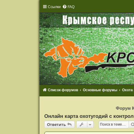
Ссылки
FAQ
Список форумов
Основные форумы
Охота
Р
е
Форум К
г
и
Онлайн карта охотугодий с контрол
с
т
Ответить
О
т
в
е
т
и
т
ь
р
а
ц