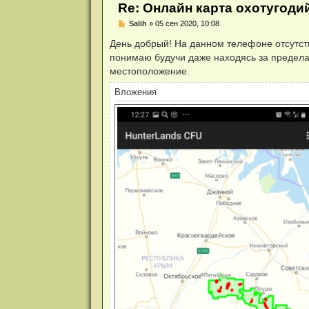
и
Re: Онлайн карта охотугоди
я
Н
Salih
»
05 сен 2020, 10:08
е
п
День добрый! На данном телефоне отсутст
р
понимаю будучи даже находясь за предела
о
ч
местоположение.
и
т
Вложения
а
н
н
о
е
с
о
о
б
щ
е
н
и
е