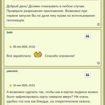
с
о
Добрый день! Должен показывать в любом случае.
о
Проверьте разрешения приложению. Возможно при
б
щ
первом запуске Вы не дали ему права на использование
е
геолокации
н
и
В
е
е
р
Salih
н
у
т
ь
Н
05 сен 2020, 14:15
с
е
я
п
к
Все заработало
Спасибо огромное!
р
н
о
а
ч
В
ч
и
е
а
т
р
л
а
yakushin
н
у
н
у
н
т
о
ь
е
Н
10 сен 2020, 10:51
с
с
е
я
о
п
А возможно сделать так, чтобы как в картах яндекса можно
к
о
р
б
н
было зафиксировать карту севером вверх? Не очень
о
щ
а
ч
удобно что она как блюдце, на спиритическом сеансе,
е
ч
и
н