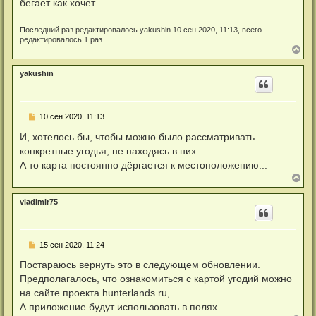
а
бегает как хочет.
т
и
л
а
е
у
н
Последний раз редактировалось
yakushin
10 сен 2020, 11:13, всего
н
редактировалось 1 раз.
о
В
е
е
с
р
о
yakushin
о
н
б
у
щ
т
е
ь
н
Н
10 сен 2020, 11:13
с
и
е
я
е
п
И, хотелось бы, чтобы можно было рассматривать
к
р
н
конкретные угодья, не находясь в них.
о
а
ч
А то карта постоянно дёргается к местоположению...
ч
и
В
а
т
е
л
а
р
у
н
vladimir75
н
н
у
о
т
е
с
ь
Н
о
15 сен 2020, 11:24
с
е
о
я
п
б
Постараюсь вернуть это в следующем обновлении.
к
р
щ
н
Предполагалось, что ознакомиться с картой угодий можно
о
е
а
ч
н
на сайте проекта hunterlands.ru,
ч
и
и
а
А приложение будут использовать в полях...
т
е
л