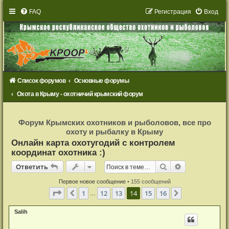
FAQ
Р
е
г
и
с
т
р
а
ц
и
я
Вход
Список форумов
Основные форумы
Охота в Крыму - охотничий крымский форум
Р
е
Форум Крымских охотников и рыболовов, все про
г
охоту и рыбалку в Крыму
и
с
Онлайн карта охотугодий с контролем
т
координат охотника :)
р
а
Ответить
ц
Поиск
Расширенный
О
т
в
е
т
и
т
ь
и
я
Первое новое сообщение
• 155 сообщений
Страница
14
из
16
1
12
13
14
15
16
Пред.
След.
…
Salih