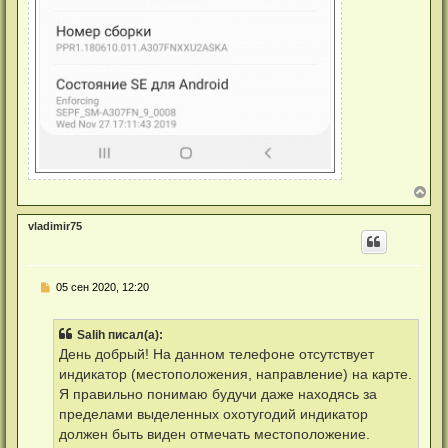
В
е
р
vladimir75
н
у
т
ь
Н
05 сен 2020, 12:20
с
е
я
п
к
р
н
Salih писал(а):
о
а
ч
День добрый! На данном телефоне отсутствует
ч
и
а
индикатор (местоположения, направление) на карте.
т
л
а
Я правильно понимаю будучи даже находясь за
у
н
пределами выделенных охотугодий индикатор
н
о
должен быть виден отмечать местоположение.
е