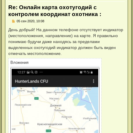
Re: Онлайн карта охотугодий с
контролем координат охотника :
Н
05 сен 2020, 10:08
е
п
День добрый! На данном телефоне отсутствует индикатор
р
(местоположения, направление) на карте. Я правильно
о
ч
понимаю будучи даже находясь за пределами
и
выделенных охотугодий индикатор должен быть виден
т
а
отмечать местоположение.
н
н
Вложения
о
е
с
о
о
б
щ
е
н
и
е