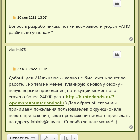
н
е
у
с
т
о
ь
о
Н
10 сен 2021, 13:07
с
б
е
я
щ
п
Вопрос к разработчикам, нет ли возможности угодья РАПО
к
е
р
н
н
разбить по участкам?
о
и
а
ч
В
е
ч
и
е
а
т
р
л
а
vladimir75
н
у
н
у
н
т
о
ь
е
Н
27 мар 2022, 19:45
с
с
е
я
о
п
Добрый день! Извиняюсь - давно не был, очень занят по
к
о
р
б
н
работе... но тем не менее, планирую к новому сезону -
о
щ
а
ч
новую версию приложения, на текущий момент оно
е
ч
и
н
а
скачено более 34000 раз. (
http://hunterlands.ru/?
т
и
л
а
wpdmpro=hunterlandscfu
) Для обратной связи мы
е
у
н
принимаем пожелания пользователей о функционале
н
о
нового приложения, свои предложения можете присылать
е
по адресу
fablab@cfuv.ru
. Спасибо за понимание! :)
с
о
В
о
е
б
р
Ответить
О
т
в
е
т
и
т
ь
щ
н