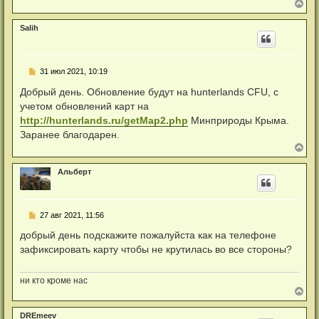
а
В
у
н
е
н
р
Salih
о
н
е
у
с
т
о
ь
о
Н
31 июл 2021, 10:19
с
б
е
я
щ
п
Добрый день. Обновление будут на hunterlands CFU, с
к
е
р
н
н
учетом обновлений карт на
о
а
и
ч
http://hunterlands.ru/getMap2.php
Минприроды Крыма.
е
ч
и
а
Заранее благодарен.
т
л
а
В
у
н
е
н
р
Альберт
о
н
е
у
с
т
о
ь
о
Н
27 авг 2021, 11:56
с
б
е
я
щ
п
добрый день подскажите пожалуйста как на телефоне
к
е
р
н
н
зафиксировать карту чтобы не крутилась во все стороны?
о
а
и
ч
е
ч
и
а
т
ни кто кроме нас
л
а
В
у
н
е
н
р
DREmeev
о