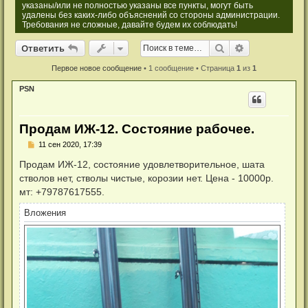
указаны/или не полностью указаны все пункты, могут быть
удалены без каких-либо объяснений со стороны администрации.
Требования не сложные, давайте будем их соблюдать!
Ответить
Поиск
Расширенный
О
т
в
е
т
и
т
ь
Первое новое сообщение
• 1 сообщение • Страница
1
из
1
PSN
Продам ИЖ-12. Состояние рабочее.
Н
11 сен 2020, 17:39
е
п
Продам ИЖ-12, состояние удовлетворительное, шата
р
стволов нет, стволы чистые, корозии нет. Цена - 10000р.
о
ч
мт: +79787617555.
и
т
Вложения
а
н
н
о
е
с
о
о
б
щ
е