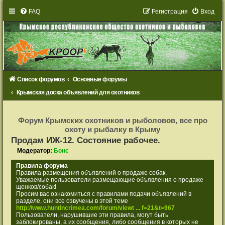
FAQ
Р
е
г
и
с
т
р
а
ц
и
я
Вход
Список форумов
Основные форумы
Крымская доска объявлений для охотников
Р
е
Форум Крымских охотников и рыболовов, все про
г
охоту и рыбалку в Крыму
и
с
Продам ИЖ-12. Состояние рабочее.
т
р
Модератор:
Бонс
а
ц
Правила форума
и
Правила размещения объявлений о продаже собак.
я
Уважаемые пользователи размещающие объявления о продаже
щенков/собак!
Просим вас ознакомиться с правилами подачи объявлений в
разделе, они все озвучены в этой теме
http://www.huntincrimea.com/forum/viewt ... f=21&t=967
Пользователи, нарушившие эти правила, могут быть
заблокированы, а их сообщения, либо сообщения в которых не