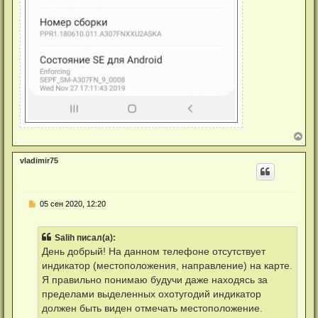
В
е
р
vladimir75
н
у
т
ь
Н
05 сен 2020, 12:20
с
е
я
п
к
р
н
Salih писал(а):
о
а
ч
День добрый! На данном телефоне отсутствует
ч
и
а
индикатор (местоположения, направление) на карте.
т
л
а
Я правильно понимаю будучи даже находясь за
у
н
пределами выделенных охотугодий индикатор
н
о
должен быть виден отмечать местоположение.
е