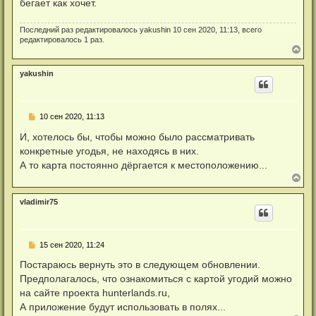
а
бегает как хочет.
т
и
л
а
е
у
н
Последний раз редактировалось
yakushin
10 сен 2020, 11:13, всего
н
редактировалось 1 раз.
о
В
е
е
с
р
о
yakushin
о
н
б
у
щ
т
е
ь
н
Н
10 сен 2020, 11:13
с
и
е
я
е
п
И, хотелось бы, чтобы можно было рассматривать
к
р
н
конкретные угодья, не находясь в них.
о
а
ч
А то карта постоянно дёргается к местоположению...
ч
и
В
а
т
е
л
а
р
у
н
vladimir75
н
н
у
о
т
е
с
ь
Н
о
15 сен 2020, 11:24
с
е
о
я
п
б
Постараюсь вернуть это в следующем обновлении.
к
р
щ
н
Предполагалось, что ознакомиться с картой угодий можно
о
е
а
ч
н
на сайте проекта hunterlands.ru,
ч
и
и
а
А приложение будут использовать в полях...
т
е
л