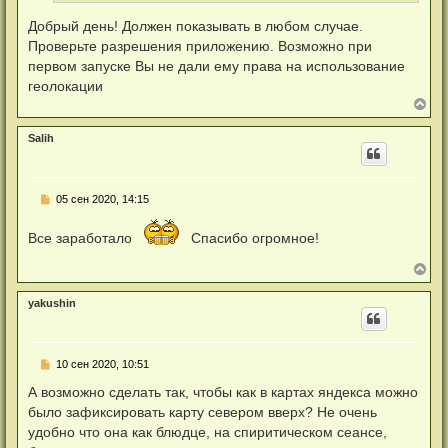
с
о
Добрый день! Должен показывать в любом случае.
о
Проверьте разрешения приложению. Возможно при
б
щ
первом запуске Вы не дали ему права на использование
е
геолокации
н
и
В
е
е
р
Salih
н
у
т
ь
Н
05 сен 2020, 14:15
с
е
я
п
к
Все заработало
Спасибо огромное!
р
н
о
а
ч
В
ч
и
е
а
т
р
л
а
yakushin
н
у
н
у
н
т
о
ь
е
Н
10 сен 2020, 10:51
с
с
е
я
о
п
А возможно сделать так, чтобы как в картах яндекса можно
к
о
р
б
н
было зафиксировать карту севером вверх? Не очень
о
щ
а
ч
удобно что она как блюдце, на спиритическом сеансе,
е
ч
и
н