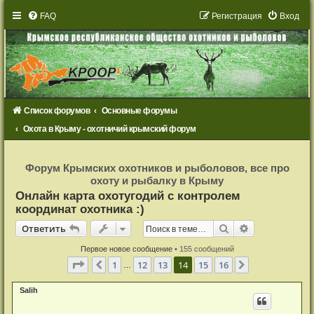
FAQ
Р
е
г
и
с
т
р
а
ц
и
я
Вход
Список форумов
Основные форумы
Охота в Крыму - охотничий крымский форум
Р
е
Форум Крымских охотников и рыболовов, все про
г
охоту и рыбалку в Крыму
и
с
Онлайн карта охотугодий с контролем
т
координат охотника :)
р
а
Ответить
ц
Поиск
Расширенный
О
т
в
е
т
и
т
ь
и
я
Первое новое сообщение
• 155 сообщений
Страница
14
из
16
1
12
13
14
15
16
Пред.
След.
…
Salih