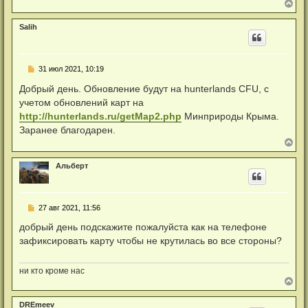
а
В
у
н
е
н
р
Salih
о
н
е
у
с
т
о
ь
о
Н
31 июл 2021, 10:19
с
б
е
я
щ
п
Добрый день. Обновление будут на hunterlands CFU, с
к
е
р
н
н
учетом обновлений карт на
о
а
и
ч
http://hunterlands.ru/getMap2.php
Минприроды Крыма.
е
ч
и
а
Заранее благодарен.
т
л
а
В
у
н
е
н
р
Альберт
о
н
е
у
с
т
о
ь
о
Н
27 авг 2021, 11:56
с
б
е
я
щ
п
добрый день подскажите пожалуйста как на телефоне
к
е
р
н
н
зафиксировать карту чтобы не крутилась во все стороны?
о
а
и
ч
е
ч
и
а
т
ни кто кроме нас
л
а
В
у
н
е
н
р
DREmeev
о