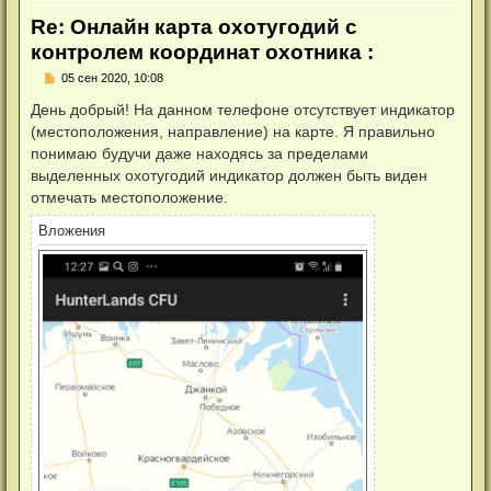
Re: Онлайн карта охотугодий с
контролем координат охотника :
Н
05 сен 2020, 10:08
е
п
День добрый! На данном телефоне отсутствует индикатор
р
(местоположения, направление) на карте. Я правильно
о
ч
понимаю будучи даже находясь за пределами
и
выделенных охотугодий индикатор должен быть виден
т
а
отмечать местоположение.
н
н
Вложения
о
е
с
о
о
б
щ
е
н
и
е