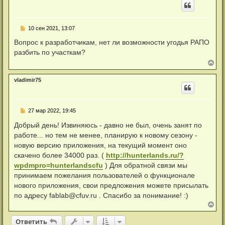
н
е
у
с
т
о
ь
о
Н
10 сен 2021, 13:07
с
б
е
я
щ
п
Вопрос к разработчикам, нет ли возможности угодья РАПО
к
е
р
н
н
разбить по участкам?
о
и
а
ч
В
е
ч
и
е
а
т
р
л
а
vladimir75
н
у
н
у
н
т
о
ь
е
Н
27 мар 2022, 19:45
с
с
е
я
о
п
Добрый день! Извиняюсь - давно не был, очень занят по
к
о
р
б
н
работе... но тем не менее, планирую к новому сезону -
о
щ
а
ч
новую версию приложения, на текущий момент оно
е
ч
и
н
а
скачено более 34000 раз. (
http://hunterlands.ru/?
т
и
л
а
wpdmpro=hunterlandscfu
) Для обратной связи мы
е
у
н
принимаем пожелания пользователей о функционале
н
о
нового приложения, свои предложения можете присылать
е
по адресу
fablab@cfuv.ru
. Спасибо за понимание! :)
с
о
В
о
е
б
р
Ответить
О
т
в
е
т
и
т
ь
щ
н