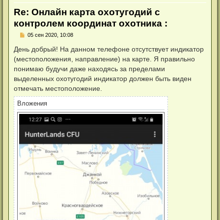
Re: Онлайн карта охотугодий с
контролем координат охотника :
Н
05 сен 2020, 10:08
е
п
День добрый! На данном телефоне отсутствует индикатор
р
(местоположения, направление) на карте. Я правильно
о
ч
понимаю будучи даже находясь за пределами
и
выделенных охотугодий индикатор должен быть виден
т
а
отмечать местоположение.
н
н
Вложения
о
е
с
о
о
б
щ
е
н
и
е