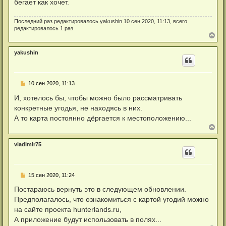
а
бегает как хочет.
т
и
л
а
е
у
н
Последний раз редактировалось
yakushin
10 сен 2020, 11:13, всего
н
редактировалось 1 раз.
о
В
е
е
с
р
о
yakushin
о
н
б
у
щ
т
е
ь
н
Н
10 сен 2020, 11:13
с
и
е
я
е
п
И, хотелось бы, чтобы можно было рассматривать
к
р
н
конкретные угодья, не находясь в них.
о
а
ч
А то карта постоянно дёргается к местоположению...
ч
и
В
а
т
е
л
а
р
у
н
vladimir75
н
н
у
о
т
е
с
ь
Н
о
15 сен 2020, 11:24
с
е
о
я
п
б
Постараюсь вернуть это в следующем обновлении.
к
р
щ
н
Предполагалось, что ознакомиться с картой угодий можно
о
е
а
ч
н
на сайте проекта hunterlands.ru,
ч
и
и
а
А приложение будут использовать в полях...
т
е
л