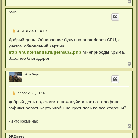
а
В
у
н
е
н
р
Salih
о
н
е
у
с
т
о
ь
о
Н
31 июл 2021, 10:19
с
б
е
я
щ
п
Добрый день. Обновление будут на hunterlands CFU, с
к
е
р
н
н
учетом обновлений карт на
о
а
и
ч
http://hunterlands.ru/getMap2.php
Минприроды Крыма.
е
ч
и
а
Заранее благодарен.
т
л
а
В
у
н
е
н
р
Альберт
о
н
е
у
с
т
о
ь
о
Н
27 авг 2021, 11:56
с
б
е
я
щ
п
добрый день подскажите пожалуйста как на телефоне
к
е
р
н
н
зафиксировать карту чтобы не крутилась во все стороны?
о
а
и
ч
е
ч
и
а
т
ни кто кроме нас
л
а
В
у
н
е
н
р
DREmeev
о