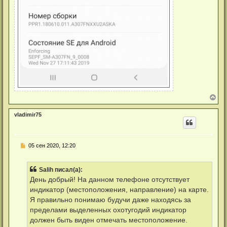
В
е
р
vladimir75
н
у
т
ь
Н
05 сен 2020, 12:20
с
е
я
п
к
р
н
Salih писал(а):
о
а
ч
День добрый! На данном телефоне отсутствует
ч
и
а
индикатор (местоположения, направление) на карте.
т
л
а
Я правильно понимаю будучи даже находясь за
у
н
пределами выделенных охотугодий индикатор
н
о
должен быть виден отмечать местоположение.
е