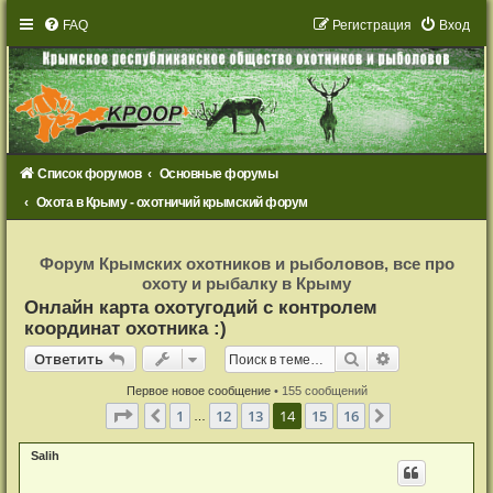
FAQ
Р
е
г
и
с
т
р
а
ц
и
я
Вход
Список форумов
Основные форумы
Охота в Крыму - охотничий крымский форум
Р
е
Форум Крымских охотников и рыболовов, все про
г
охоту и рыбалку в Крыму
и
с
Онлайн карта охотугодий с контролем
т
координат охотника :)
р
а
Ответить
ц
Поиск
Расширенный
О
т
в
е
т
и
т
ь
и
я
Первое новое сообщение
• 155 сообщений
Страница
14
из
16
1
12
13
14
15
16
Пред.
След.
…
Salih