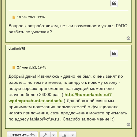
н
е
у
с
т
о
ь
о
Н
10 сен 2021, 13:07
с
б
е
я
щ
п
Вопрос к разработчикам, нет ли возможности угодья РАПО
к
е
р
н
н
разбить по участкам?
о
и
а
ч
В
е
ч
и
е
а
т
р
л
а
vladimir75
н
у
н
у
н
т
о
ь
е
Н
27 мар 2022, 19:45
с
с
е
я
о
п
Добрый день! Извиняюсь - давно не был, очень занят по
к
о
р
б
н
работе... но тем не менее, планирую к новому сезону -
о
щ
а
ч
новую версию приложения, на текущий момент оно
е
ч
и
н
а
скачено более 34000 раз. (
http://hunterlands.ru/?
т
и
л
а
wpdmpro=hunterlandscfu
) Для обратной связи мы
е
у
н
принимаем пожелания пользователей о функционале
н
о
нового приложения, свои предложения можете присылать
е
по адресу
fablab@cfuv.ru
. Спасибо за понимание! :)
с
о
В
о
е
б
р
Ответить
О
т
в
е
т
и
т
ь
щ
н