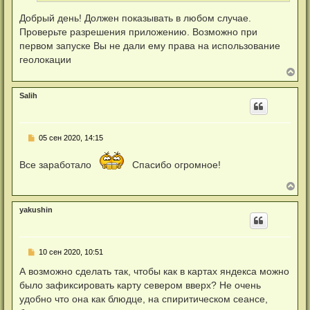
с
о
Добрый день! Должен показывать в любом случае.
о
Проверьте разрешения приложению. Возможно при
б
щ
первом запуске Вы не дали ему права на использование
е
геолокации
н
и
В
е
е
р
Salih
н
у
т
ь
Н
05 сен 2020, 14:15
с
е
я
п
к
Все заработало
Спасибо огромное!
р
н
о
а
ч
В
ч
и
е
а
т
р
л
а
yakushin
н
у
н
у
н
т
о
ь
е
Н
10 сен 2020, 10:51
с
с
е
я
о
п
А возможно сделать так, чтобы как в картах яндекса можно
к
о
р
б
н
было зафиксировать карту севером вверх? Не очень
о
щ
а
ч
удобно что она как блюдце, на спиритическом сеансе,
е
ч
и
н