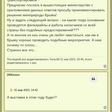
о
Предлагаю послать в вышестоящее министерство с
о
приложением данных ответов просьбу прокомментировать
б
щ
решение минприроды Крыма!
е
н
Ну и задать следующий вопрос - на каком тогда основании
и
проводятся фильтрайлы и работа натасчиков со всей
е
страны без подобных предостережений???
А то многие из них очень уж любят хвастаться, как им в
Крыму хорошо проводить подобные мероприятия. А нам
почему-то плохо...
Странно все это...
Последний раз редактировалось
Yurec68
21 апр 2023, 20:45, всего
редактировалось 1 раз.
В
е
р
DREmeev
н
у
т
ь
Н
31 мар 2023, 14:42
с
е
я
п
А выставка в этом году будет?
к
р
н
о
а
ч
В
ч
и
е
а