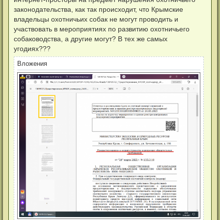
т
л
а
законодательства, как так происходит, что Крымские
у
н
владельцы охотничьих собак не могут проводить и
н
о
участвовать в мероприятиях по развитию охотничьего
е
собаководства, а другие могут? В тех же самых
с
о
угодиях???
о
б
Вложения
щ
е
н
и
е