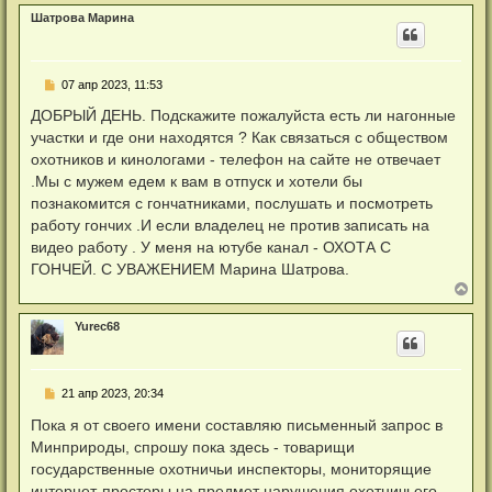
т
р
л
а
Шатрова Марина
н
у
н
у
н
т
о
ь
е
Н
07 апр 2023, 11:53
с
с
е
я
о
п
ДОБРЫЙ ДЕНЬ. Подскажите пожалуйста есть ли нагонные
к
о
р
б
н
участки и где они находятся ? Как связаться с обществом
о
щ
а
ч
охотников и кинологами - телефон на сайте не отвечает
е
ч
и
н
а
.Мы с мужем едем к вам в отпуск и хотели бы
т
и
л
а
познакомится с гончатниками, послушать и посмотреть
е
у
н
работу гончих .И если владелец не против записать на
н
о
видео работу . У меня на ютубе канал - ОХОТА С
е
ГОНЧЕЙ. С УВАЖЕНИЕМ Марина Шатрова.
с
о
В
о
е
б
р
щ
Yurec68
н
е
у
н
т
и
ь
е
Н
21 апр 2023, 20:34
с
е
я
п
Пока я от своего имени составляю письменный запрос в
к
р
н
Минприроды, спрошу пока здесь - товарищи
о
а
ч
государственные охотничьи инспекторы, мониторящие
ч
и
а
интернет-просторы на предмет нарушения охотничьего