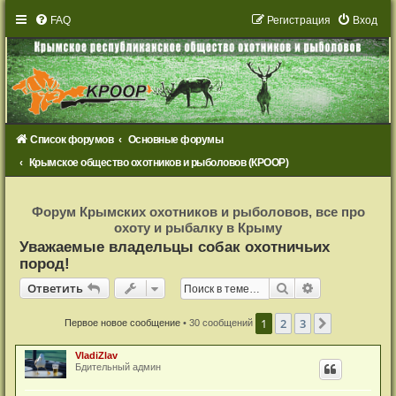
FAQ
Р
е
г
и
с
т
р
а
ц
и
я
Вход
Список форумов
Основные форумы
Крымское общество охотников и рыболовов (КРООР)
Р
е
Форум Крымских охотников и рыболовов, все про
г
охоту и рыбалку в Крыму
и
с
Уважаемые владельцы собак охотничьих
т
пород!
р
а
Ответить
ц
Поиск
Расширенный
О
т
в
е
т
и
т
ь
и
я
1
2
3
След.
Первое новое сообщение
• 30 сообщений
VladiZlav
Бдительный админ