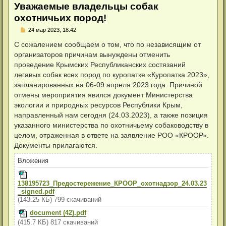
Уважаемые владельцы собак
охотничьих пород!
Н
24 мар 2023, 18:42
е
п
С сожалением сообщаем о том, что по независящим от
р
организаторов причинам вынуждены отменить
о
ч
проведение Крымских Республиканских состязаний
и
легавых собак всех пород по куропатке «Куропатка 2023»,
т
а
запланированных на 06-09 апреля 2023 года. Причиной
н
отмены мероприятия явился документ Министерства
н
о
экологии и природных ресурсов Республики Крым,
е
направленный нам сегодня (24.03.2023), а также позиция
с
о
указанного министерства по охотничьему собаководству в
о
целом, отраженная в ответе на заявление РОО «КРООР».
б
щ
Документы прилагаются.
е
н
Вложения
и
е
138195723_Предостережение_КРООР_охотнадзор_24.03.23
_signed.pdf
(143.25 КБ) 799 скачиваний
document (42).pdf
(415.7 КБ) 817 скачиваний