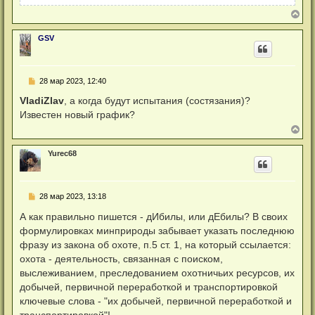
В
е
р
GSV
н
у
т
ь
Н
28 мар 2023, 12:40
с
е
я
п
VladiZlav
, а когда будут испытания (состязания)?
к
р
н
Известен новый график?
о
а
ч
В
ч
и
е
а
т
р
л
а
Yurec68
н
у
н
у
н
т
о
ь
е
Н
28 мар 2023, 13:18
с
с
е
я
о
п
А как правильно пишется - дИбилы, или дЕбилы? В своих
к
о
р
б
н
формулировках минприроды забывает указать последнюю
о
щ
а
ч
фразу из закона об охоте, п.5 ст. 1, на который ссылается:
е
ч
и
н
а
охота - деятельность, связанная с поиском,
т
и
л
а
выслеживанием, преследованием охотничьих ресурсов, их
е
у
н
добычей, первичной переработкой и транспортировкой
н
о
ключевые слова - "их добычей, первичной переработкой и
е
транспортировкой"!
с