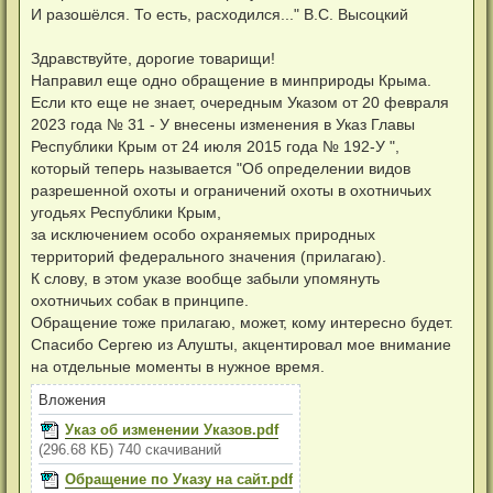
р
н
И разошёлся. То есть, расходился..." В.С. Высоцкий
о
а
ч
ч
и
а
Здравствуйте, дорогие товарищи!
т
л
а
Направил еще одно обращение в минприроды Крыма.
у
н
Если кто еще не знает, очередным Указом от 20 февраля
н
о
2023 года № 31 - У внесены изменения в Указ Главы
е
Республики Крым от 24 июля 2015 года № 192-У ",
с
о
который теперь называется "Об определении видов
о
разрешенной охоты и ограничений охоты в охотничьих
б
щ
угодьях Республики Крым,
е
н
за исключением особо охраняемых природных
и
территорий федерального значения (прилагаю).
е
К слову, в этом указе вообще забыли упомянуть
охотничьих собак в принципе.
Обращение тоже прилагаю, может, кому интересно будет.
Спасибо Сергею из Алушты, акцентировал мое внимание
на отдельные моменты в нужное время.
Вложения
Указ об изменении Указов.pdf
(296.68 КБ) 740 скачиваний
Обращение по Указу на сайт.pdf