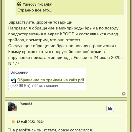
р
б
н
Yurec68 писал(а):
о
щ
а
ч
Странно все это...
е
ч
и
н
а
т
и
л
а
Здравствуйте, дорогие товарищи!
е
у
н
Направил я обращение в минприроды Крыма по поводу
н
о
предостережения в адрес КРООР и состоявшихся филд
е
трайлов, посмотрим, что они ответят.
с
о
Следующее обращение будет по поводу ограничения в
о
Крыму сроков охоты с подружейными собаками в
б
щ
нарушение приказа минприроды России от 24 июля 2020 г
е
N 477.
н
и
е
Вложения
Обращение по трайлам на сайт.pdf
(509.98 КБ) 782 скачивания
В
е
р
Yurec68
н
у
т
ь
Н
12 май 2023, 20:34
с
е
я
п
"На разойтись он, кстати, сразу согласился.
к