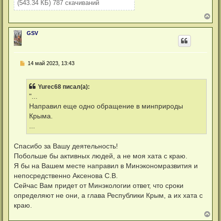
(543.34 КБ) 787 скачиваний
В
е
р
GSV
н
у
т
ь
Н
14 май 2023, 13:43
с
е
я
п
к
р
н
Yurec68 писал(а):
о
а
ч
"...
ч
и
а
Направил еще одно обращение в минприроды
т
л
а
Крыма.
у
н
...
н
о
е
Спасибо за Вашу деятельность!
с
о
Побольше бы активных людей, а не моя хата с краю.
о
Я бы на Вашем месте направил в Минэкономразвития и
б
щ
непосредственно Аксенова С.В.
е
Сейчас Вам придет от Минэкологии ответ, что сроки
н
и
определяют не они, а глава Республики Крым, а их хата с
е
краю.
В
е