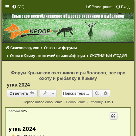
FAQ
Р
е
г
и
с
т
р
а
ц
и
я
Вход
Список форумов
Основные форумы
Охота в Крыму - охотничий крымский форум
ОХОТНИЧЬИ УГОДИЯ
Р
е
Форум Крымских охотников и рыболовов, все про
г
охоту и рыбалку в Крыму
и
с
утка 2024
т
р
Ответить
Поиск
Расширенный
О
т
в
е
т
и
т
ь
а
ц
и
Первое новое сообщение
• 1 сообщение • Страница
1
из
1
я
barometr25
утка 2024
Н
05 ноя 2024, 13:59