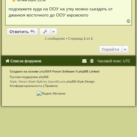
е
п
подскажите куда на ООУ на утку можно сьездить от
р
джанкоя восточного до ООУ кировского
о
ч
В
и
е
т
р
Ответить
О
т
в
е
т
и
т
ь
а
н
н
у
1 сообщение • Страница
1
из
1
н
т
о
ь
е
Перейти
с
с
я
о
к
о
Список форумов
Часовой пояс:
UTC
б
н
щ
а
е
Создано на основе
phpBB
® Forum Software © phpBB Limited
ч
н
а
Русская поддержка phpBB
и
л
Style: Green-Style-Split by Joyce&Luna
phpBB-Style-Design
е
у
Конфиденциальность
|
Правила