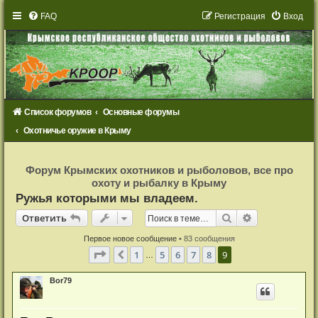
FAQ
Р
е
г
и
с
т
р
а
ц
и
я
Вход
Список форумов
Основные форумы
Охотничье оружие в Крыму
Р
е
Форум Крымских охотников и рыболовов, все про
г
охоту и рыбалку в Крыму
и
с
Ружья которыми мы владеем.
т
р
Ответить
Поиск
Расширенный
О
т
в
е
т
и
т
ь
а
ц
и
Первое новое сообщение
• 83 сообщения
я
Страница
9
из
9
1
5
6
7
8
9
Пред.
…
Bor79