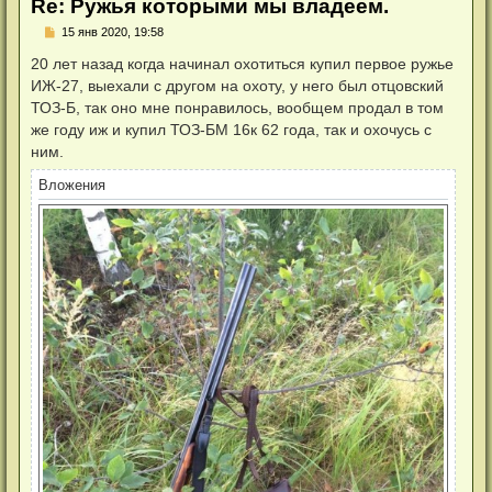
Re: Ружья которыми мы владеем.
Н
15 янв 2020, 19:58
е
п
20 лет назад когда начинал охотиться купил первое ружье
р
ИЖ-27, выехали с другом на охоту, у него был отцовский
о
ч
ТОЗ-Б, так оно мне понравилось, вообщем продал в том
и
же году иж и купил ТОЗ-БМ 16к 62 года, так и охочусь с
т
а
ним.
н
н
Вложения
о
е
с
о
о
б
щ
е
н
и
е