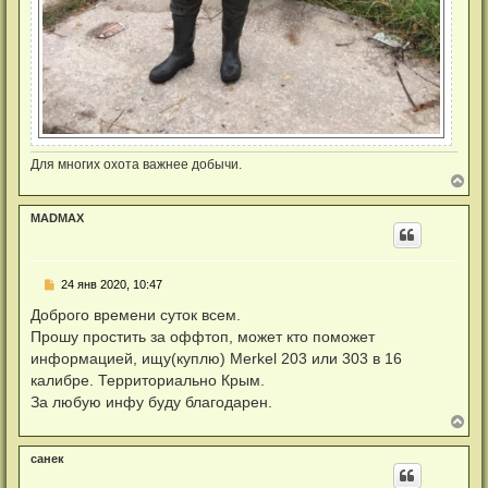
Для многих охота важнее добычи.
В
е
р
MADMAX
н
у
т
ь
Н
24 янв 2020, 10:47
с
е
я
п
Доброго времени суток всем.
к
р
н
Прошу простить за оффтоп, может кто поможет
о
а
ч
информацией, ищу(куплю) Merkel 203 или 303 в 16
ч
и
а
калибре. Территориально Крым.
т
л
а
За любую инфу буду благодарен.
у
н
В
н
е
о
р
е
санек
н
с
у
о