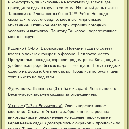
и комфортно, за исключение нескольких участков, где
приходится идти в гору по холмам. На пятый день охоты в
Танковом за 2 часа охоты было 12!!! Работ. Но, надо
сказать, что все, очевидно, местные, жирненькие,
упитанные. Отличное место при хороших погодных
условиях и высыпках. По итогу Танковое –перспективное
место в округе.
Кудрино (Ю-В от Бахчисарая)
. Поехали туда по совету
коллег в поисках конкретно фазана. Неплохое место.
Предущелье, посадки, заросли, рядом речка Кача, ходить
удобно, все вроде бы как надо … Но, пусто. Петуха видели
одного на дороге, бить не стали. Прошлись по руслу Качи,
тоже ничего не подняли.
Фурмановка-Вишневое (З от Бахчисарая)
. Ловить нечего,
Весь участок засажен садами за ограждением.
Угловое (С-З от Бахчисарая)
. Очень перспективное
местечко. Слева от Углового заброшенные заросшие
виноградники и бесконечные колхозные персиковые и
черешневые сады. Договорились с охраной и прошлись по
садам. Тишина … Справа от Углового тоже очень