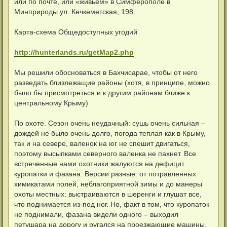
или по почте, или «живьем» в Симферополе в
Минприроды ул. Кечкеметская, 198.
Карта-схема Общедоступных угодий
http://hunterlands.ru/getMap2.php
Мы решили обосноваться в Бахчисарае, чтобы от него
разведать близлежащие районы (хотя, в принципе, можно
было бы присмотреться и к другим районам ближе к
центральному Крыму)
По охоте. Сезон очень неудачный: сушь очень сильная –
дождей не было очень долго, погода теплая как в Крыму,
так и на севере, валенок на юг не спешит двигаться,
поэтому высыпками северного валенка не пахнет. Все
встреченные нами охотники жалуются на дефицит
куропатки и фазана. Версии разные: от потравленных
химикатами полей, неблагоприятной зимы и до манеры
охоты местных: выстраиваются в шеренги и глушат все,
что поднимается из-под ног. Но, факт в том, что куропаток
не поднимали, фазана видели одного – выходил
петушара на дорогу и ругался на проезжающие машины.