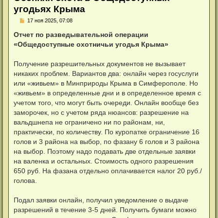
угодьях Крыма
Н
17 ноя 2025, 07:08
е
п
Отчет по разведывательной операции
р
«Общедоступные охотничьи угодья Крыма»
о
ч
и
Получение разрешительных документов не вызывает
т
а
никаких проблем. Вариантов два: онлайн через госуслуги
н
или «живьем» в Минприроды Крыма в Симферополе. Но
н
о
«живьем» в определенные дни и в определенное время с
е
учетом того, что могут быть очереди. Онлайн вообще без
с
о
заморочек, но с учетом ряда нюансов: разрешение на
о
вальдшнепа не ограничено ни по районам, ни,
б
щ
практически, по количеству. По куропатке ограничение 16
е
н
голов и 3 района на выбор, по фазану 6 голов и 3 района
и
на выбор. Поэтому надо подавать две отдельные заявки
е
на валенка и остальных. Стоимость одного разрешения
650 руб. На фазана отдельно оплачивается налог 20 руб./
голова.
Подал заявки онлайн, получил уведомление о выдаче
разрешений в течение 3-5 дней. Получить бумаги можно