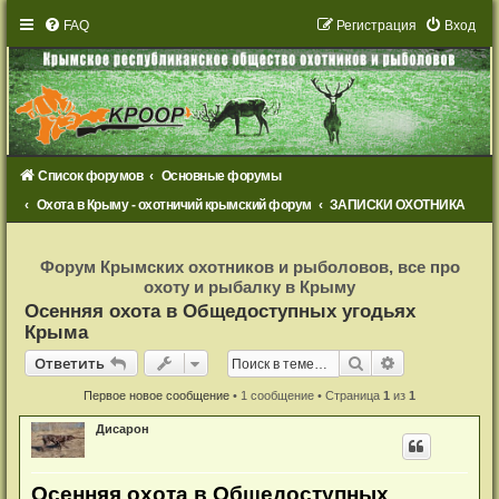
FAQ
Р
е
г
и
с
т
р
а
ц
и
я
Вход
Список форумов
Основные форумы
Охота в Крыму - охотничий крымский форум
ЗАПИСКИ ОХОТНИКА
Р
е
Форум Крымских охотников и рыболовов, все про
г
охоту и рыбалку в Крыму
и
с
Осенняя охота в Общедоступных угодьях
т
Крыма
р
а
Ответить
ц
Поиск
Расширенный
О
т
в
е
т
и
т
ь
и
я
Первое новое сообщение
• 1 сообщение • Страница
1
из
1
Дисарон
Осенняя охота в Общедоступных