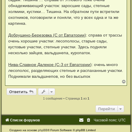
обнадеживающий участок: заросшие сады, степные
холмики, кустики… Тишина. На обратном пути встретили
охотников, поговорили и поняли, что у всех одна и та же
картинка.
Добрушино-Березовка (С от Евпатории)
: справа от трассы
очень хорошие участки: лесополосы, старые сады,
кустовые участки, степные участки. Здесь подняли
несколько зайцев, вальдшнепа, куропаток.
Нива-Славное Далекое (С-З от Евпатории)
: очень много
лесополос, разделяющих степные и распаханные участки.
Поднимали вальдшнепов, но без высыпок
В
е
р
Ответить
О
т
в
е
т
и
т
ь
н
у
1 сообщение • Страница
1
из
1
т
ь
Перейти
с
я
к
Список форумов
Часовой пояс:
UTC
н
а
Создано на основе
phpBB
® Forum Software © phpBB Limited
ч