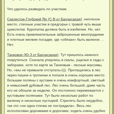
Что удалось разведать по участкам.
Скалистое-Глубокий Яр (С-В от Бахчисарая)
: неплохое
место, степные участки в предгорье с травой чуть выше
щиколотки. Куропатка должна быть в изобилии. Но, нет.
Есть очень привлекательные заброшенные виноградники
и плотные мелкие посадки, где «обязан» быть валенок …
Нет.
Танковое (Ю-З от Бахчисарая)
. Тут пришлось немного
покрутиться. Сначала уперлись в скалы, ущелья и сады с
заборами, хотя по карте за Танковым - лесные массивы.
Но, «мы не привыкли отступать»))). Протащились в лес
через пашни и тропинки и попали в очень хорошее место:
большие поляны с кустами и очень комфортный, светлый
и невысокий дубовый лес. Лес очень большой, даже часть
его не обошли за неделю. Он постоянно перемежается с
кустовыми полянами. Тут было несколько работ по
валенку и несколько пустырей. Стрелять было неудобно,
так что «ни одна птичка не пострадала». Весь лес
исполосован дорожками и дорогами, ходить очень удобно