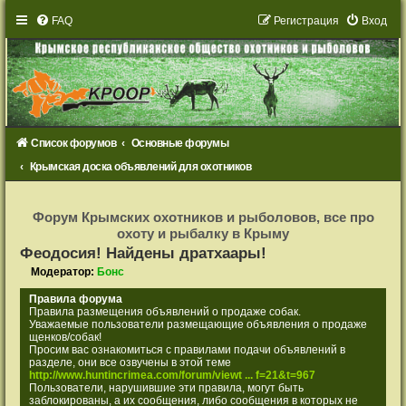
FAQ
Р
е
г
и
с
т
р
а
ц
и
я
Вход
Список форумов
Основные форумы
Крымская доска объявлений для охотников
Р
е
Форум Крымских охотников и рыболовов, все про
г
охоту и рыбалку в Крыму
и
с
Феодосия! Найдены дратхаары!
т
р
Модератор:
Бонс
а
ц
Правила форума
и
Правила размещения объявлений о продаже собак.
я
Уважаемые пользователи размещающие объявления о продаже
щенков/собак!
Просим вас ознакомиться с правилами подачи объявлений в
разделе, они все озвучены в этой теме
http://www.huntincrimea.com/forum/viewt ... f=21&t=967
Пользователи, нарушившие эти правила, могут быть
заблокированы, а их сообщения, либо сообщения в которых не