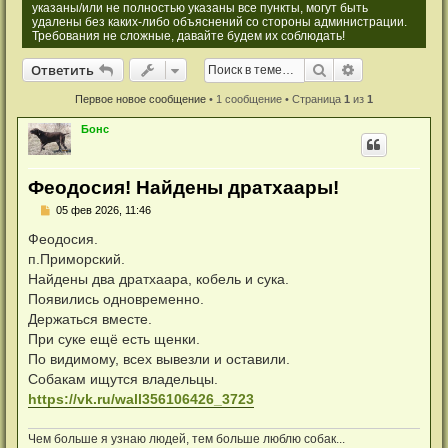
указаны/или не полностью указаны все пункты, могут быть
удалены без каких-либо объяснений со стороны администрации.
Требования не сложные, давайте будем их соблюдать!
Ответить
Поиск
Расширенный
О
т
в
е
т
и
т
ь
Первое новое сообщение
• 1 сообщение • Страница
1
из
1
Бонс
Феодосия! Найдены дратхаары!
Н
05 фев 2026, 11:46
е
п
Феодосия.
р
п.Приморский.
о
ч
Найдены два дратхаара, кобель и сука.
и
Появились одновременно.
т
а
Держаться вместе.
н
При суке ещё есть щенки.
н
о
По видимому, всех вывезли и оставили.
е
Собакам ищутся владельцы.
с
о
https://vk.ru/wall356106426_3723
о
б
щ
Чем больше я узнаю людей, тем больше люблю собак...
е