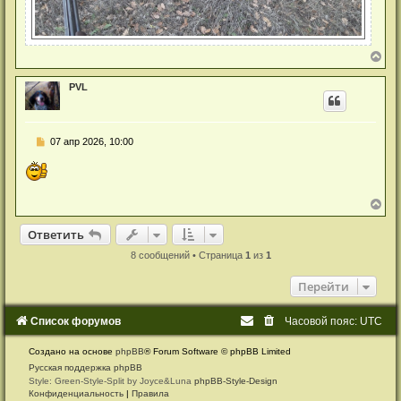
е
В
е
р
PVL
н
у
т
ь
Н
07 апр 2026, 10:00
с
е
я
п
к
р
н
о
а
ч
В
ч
и
е
а
т
р
Ответить
л
О
т
в
е
т
и
т
ь
а
н
у
н
у
8 сообщений • Страница
1
из
1
н
т
о
ь
е
Перейти
с
с
я
о
к
о
Список форумов
Часовой пояс:
UTC
б
н
щ
а
е
Создано на основе
phpBB
® Forum Software © phpBB Limited
ч
н
а
Русская поддержка phpBB
и
л
Style: Green-Style-Split by Joyce&Luna
phpBB-Style-Design
е
у
Конфиденциальность
|
Правила