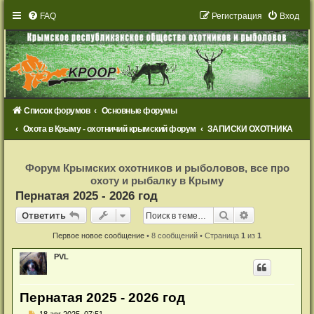
FAQ
Р
е
г
и
с
т
р
а
ц
и
я
Вход
Список форумов
Основные форумы
Охота в Крыму - охотничий крымский форум
ЗАПИСКИ ОХОТНИКА
Р
е
Форум Крымских охотников и рыболовов, все про
г
охоту и рыбалку в Крыму
и
с
Пернатая 2025 - 2026 год
т
р
Ответить
Поиск
Расширенный
О
т
в
е
т
и
т
ь
а
ц
и
Первое новое сообщение
• 8 сообщений • Страница
1
из
1
я
PVL
Пернатая 2025 - 2026 год
Н
18 авг 2025, 07:51