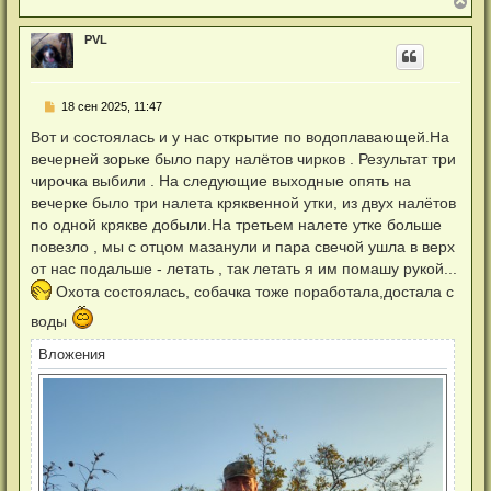
В
е
р
PVL
н
у
т
ь
Н
18 сен 2025, 11:47
с
е
я
п
Вот и состоялась и у нас открытие по водоплавающей.На
к
р
н
вечерней зорьке было пару налётов чирков . Результат три
о
а
ч
чирочка выбили . На следующие выходные опять на
ч
и
а
вечерке было три налета кряквенной утки, из двух налётов
т
л
а
по одной крякве добыли.На третьем налете утке больше
у
н
повезло , мы с отцом мазанули и пара свечой ушла в верх
н
о
от нас подальше - летать , так летать я им помашу рукой...
е
Охота состоялась, собачка тоже поработала,достала с
с
о
о
воды
б
щ
Вложения
е
н
и
е