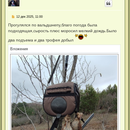
н
у
т
ь
Н
12 дек 2025, 11:00
с
е
я
п
Прогулялся по вальдшнепу,благо погода была
к
р
н
подходящая,сырость плюс моросил мелкий дождь.Было
о
а
ч
ч
и
два подъема и два трофея добыл
а
т
л
а
Вложения
у
н
н
о
е
с
о
о
б
щ
е
н
и
е