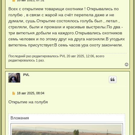
е
п
Всех с открытием товарищи охотники ! Открывались по
р
голубю , в связи с жарой на счёт перепела даже и не
о
ч
думали, сушь.Открытие состоялось голубь был , летал ,
и
стреляли, были и промахи и красивые выстрелы.По два -
т
а
три витютьня добыли на каждого.Открывались охотников
н
семь человек и по этому друг на друга нагоняли.В угодьях
н
о
витютень присутствует.В семь часов ура охоту закончили.
е
с
о
Последний раз редактировалось
PVL
20 авг 2025, 12:06, всего
о
редактировалось 1 раз.
б
В
щ
е
е
р
н
PVL
н
и
у
е
т
ь
Н
18 авг 2025, 08:04
с
е
я
п
Открытие на голубя
к
р
н
о
а
ч
ч
и
Вложения
а
т
л
а
у
н
н