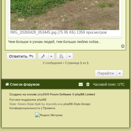
IMG_20260428_053445.jpg (75.95 КБ) 1359 просмотров
Чем больше я узнаю людей, тем больше люблю собак...
В
е
р
Ответить
О
т
в
е
т
и
т
ь
н
у
2 сообщения • Страница
1
из
1
т
ь
Перейти
с
я
к
Список форумов
Часовой пояс:
UTC
н
а
Создано на основе
phpBB
® Forum Software © phpBB Limited
ч
а
Русская поддержка phpBB
л
Style: Green-Style-Split by Joyce&Luna
phpBB-Style-Design
у
Конфиденциальность
|
Правила