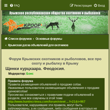
FAQ
Р
е
г
и
с
т
р
а
ц
и
я
Вход
Список форумов
Основные форумы
Крымская доска объявлений для охотников
Р
е
Форум Крымских охотников и рыболовов, все про
г
охоту и рыбалку в Крыму
и
с
Щенки курцхаара. Феодосия.
т
р
Модератор:
Бонс
а
ц
Правила форума
и
Правила размещения объявлений о продаже собак.
я
Уважаемые пользователи размещающие объявления о продаже
щенков/собак!
Просим вас ознакомиться с правилами подачи объявлений в
разделе, они все озвучены в этой теме
http://www.huntincrimea.com/forum/viewt ... f=21&t=967
Пользователи, нарушившие эти правила, могут быть
заблокированы, а их сообщения, либо сообщения в которых не