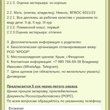
н
2.1.3. Оценка экстерьера: оч.хорошо
и
е
2.2. Мать: (кличка, владелец): Николь, ВПКОС 6021/23
2.2.1. Все дипломы за рабочие качества с указанием по
виду дичи: II ф, II кур, III кур
2.2.2. Племенной класс: первый
2.2.3.Оценка экстерьера: отлично
3. Дополнительная информация о родителях:
4. Кинологическая организация спланировавшая вязку:
РОО "КРООР"
5. Местонахождения щенков: Крым, г.Феодосия
6. Контактная информация: +7 980 766-69-38 Владимир
Иванович (WhatsApp, Telegram)
7. Цена щенков (не обязательно, но желательно указать):
Договорная
Предлагается 5 сук черно-пегого окраса
.
Щенки прошли актировку, проклеймленные.
Документы Росохотрыболовсоюз (РОРС).
По всем вопросам обращайтесь по указанному телефону.
Вложения