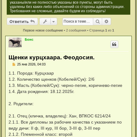
указаны/или не полностью указаны все пункты, могут быть
удалены без каких-либо объяснений со стороны администрации.
Требования не сложные, давайте будем их соблюдать!
Ответить
Поиск
Расширенный
О
т
в
е
т
и
т
ь
Первое новое сообщение
• 2 сообщения • Страница
1
из
1
Бонс
Щенки курцхаара. Феодосия.
Н
25 янв 2026, 04:03
е
п
1.1. Порода: Курцхаар
р
1.2. Количество щенков (Кобелей/Сук): 2/6
о
ч
1.3. Масть (Кобелей/Сук): черно-пегие, коричнево-пегие
и
1.4. Дата рождения: 18.12.2025г.
т
а
н
2. Родители:
н
о
е
2.1. Отец (кличка, владелец): Хан, ВПКОС 6214/24
с
о
2.1.1. Все дипломы за рабочие качества с указанием по
о
виду дичи: II ф, III кур, III бор, 3-III ф, 3-III пер
б
щ
2.1.2. Племенной класс: второй
е