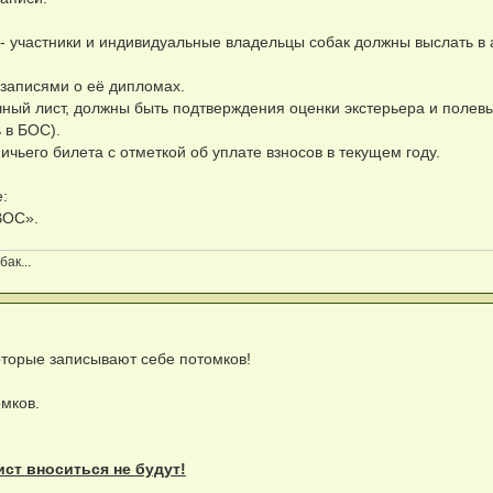
 - участники и индивидуальные владельцы собак должны выслать в
 записями о её дипломах.
чный лист, должны быть подтверждения оценки экстерьера и полев
ь в БОС).
чьего билета с отметкой об уплате взносов в текущем году.
:
ВОС».
ак...
торые записывают себе потомков!
мков.
ист вноситься не будут!