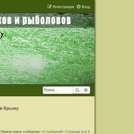
Р
е
г
и
с
т
р
а
ц
и
я
Вход
Поиск
Расширенный поиск
 в Крыму
Первое новое сообщение
• 6 сообщений • Страница
1
из
1