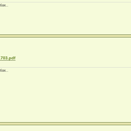
ак...
1703.pdf
ак...