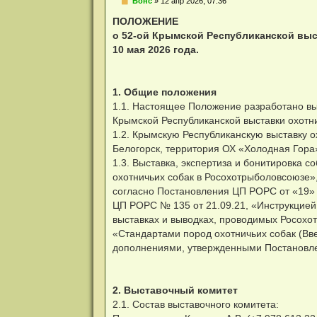
Н
Бонс
»
12 апр 2026, 07:36
е
п
ПОЛОЖЕНИЕ
р
о 52-ой Крымской Республиканской выс
о
ч
10 мая 2026 года.
и
т
а
н
1. Общие положения
н
о
1.1. Настоящее Положение разработано в
е
Крымской Республиканской выставки охотни
с
о
1.2. Крымскую Республиканскую выставку о
о
Белогорск, территория ОХ «Холодная Гора
б
щ
1.3. Выставка, экспертиза и бонитировка 
е
н
охотничьих собак в Росохотрыболовсоюзе
и
согласно Постановления ЦП РОРС от «19»
е
ЦП РОРС № 135 от 21.09.21, «Инструкцией 
выставках и выводках, проводимых Росох
«Стандартами пород охотничьих собак (В
дополнениями, утвержденными Постановл
2. Выставочный комитет
2.1. Состав выставочного комитета: