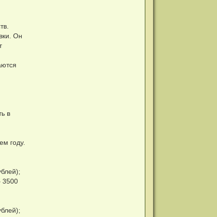
тв.
вки. Он
т
аются
ь в
ем году.
блей);
– 3500
блей);