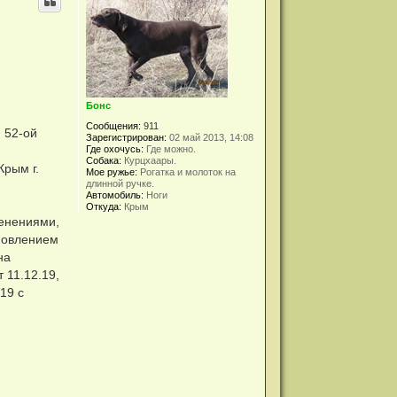
у
т
ь
с
я
к
н
а
Бонс
ч
а
Сообщения:
911
 52-ой
л
Зарегистрирован:
02 май 2013, 14:08
у
Где охочусь:
Где можно.
Собака:
Курцхаары.
Крым г.
Мое ружье:
Рогатка и молоток на
длинной ручке.
Автомобиль:
Ноги
Откуда:
Крым
енениями,
новлением
на
11.12.19,
19 с