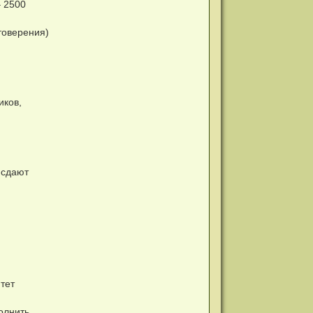
– 2500
товерения)
иков,
 сдают
тет
олнить