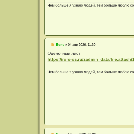
е
с
Чем больше я узнаю людей, тем больше люблю соб
о
о
б
щ
е
н
и
е
Н
Бонс
»
04 апр 2026, 11:30
е
п
Оценочный лист
р
https://rors-os.ru/zadmin_data/file.attach/
о
ч
и
т
Чем больше я узнаю людей, тем больше люблю соб
а
н
н
о
е
с
о
о
б
щ
е
н
и
е