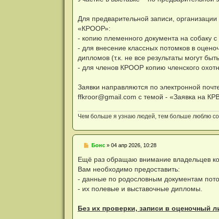
р
о
ч
Для предварительной записи, организации
и
«КРООР»:
т
а
- копию племенного документа на собаку с
н
- для внесение классных потомков в оцено
н
о
дипломов (т.к. не все результаты могут быт
е
- для членов КРООР копию членского охотни
с
о
о
Заявки направляются по электронной почте
б
щ
ffkroor@gmail.com
с темой - «Заявка на КР
е
н
и
Чем больше я узнаю людей, тем больше люблю соб
е
Н
Бонс
»
04 апр 2026, 10:28
е
п
Ещё раз обращаю внимание владельцев ко
р
Вам необходимо предоставить:
о
ч
- данные по родословным документам пото
и
- их полевые и выставочные дипломы.
т
а
н
Без их проверки, записи в оценочный л
н
о