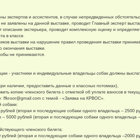
ены экспертов и ассистентов, в случае непредвиденных обстоятельс
х не заявлены на данной выставке, проводит Главный эксперт выста
т описание экстерьера, проводит комплексную оценку и определяе
та в классе.
тников выставки на нарушение правил проведения выставки приним
 окончания выставки.
лобы не принимаются.
ации - участники и индивидуальные владельцы собак должны выслат
при наличии, предоставить данные о классных потомках),
ть копию членского билета с отметкой об уплате взносов в текущ
е:
ffkroor@gmail.com
с темой - «Заявка на КРВОС».
й собаки:
0 рублей (вторая и последующие собаки одного владельца – 2500 ру
е – 5000 рублей (вторая и последующие собаки одного владельца 
йствующего членского билета:
00 рублей (вторая и последующие собаки одного владельца –2000 ру