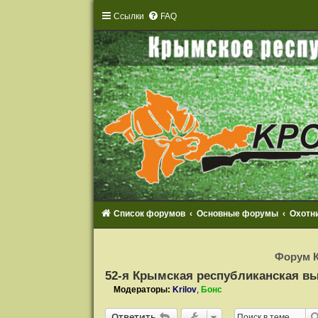
Ссылки
FAQ
Список форумов
Основные форумы
Охотн
Р
е
Форум К
г
и
52-я Крымская республиканская вы
с
т
Модераторы:
Krilov
,
Бонс
р
а
Ответить
ц
О
т
в
е
т
и
т
ь