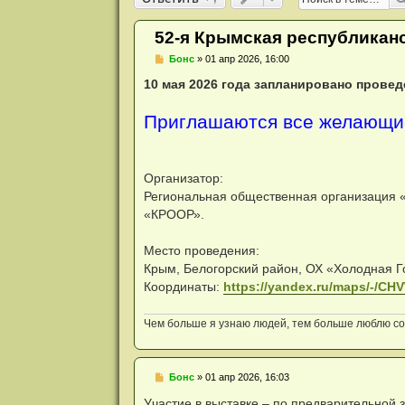
и
я
52-я Крымская республикан
Н
Бонс
»
01 апр 2026, 16:00
е
п
10 мая 2026 года запланировано прове
р
о
ч
Приглашаются все желающи
и
т
а
н
н
Организатор:
о
Региональная общественная организация 
е
с
«КРООР».
о
о
б
Место проведения:
щ
Крым, Белогорский район, ОХ «Холодная Г
е
н
Координаты:
https://yandex.ru/maps/-/C
и
е
Чем больше я узнаю людей, тем больше люблю соб
Н
Бонс
»
01 апр 2026, 16:03
е
п
Участие в выставке – по предварительной 