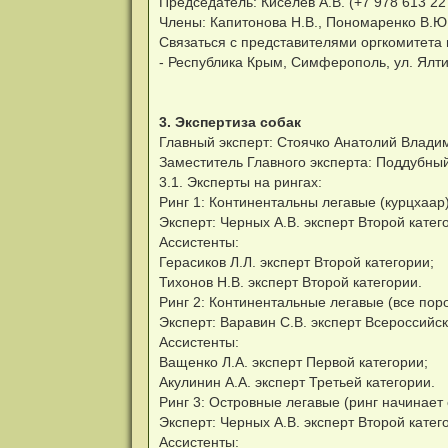
Председатель: Киселев А.В. (+7 978 613 22
Члены: Капитонова Н.В., Пономаренко В.Ю.,
Связаться с представителями оргкомитета 
- Республика Крым, Симферополь, ул. Ялти
3. Экспертиза собак
Главный эксперт: Стоячко Анатолий Владим
Заместитель Главного эксперта: Поддубный
3.1. Эксперты на рингах:
Ринг 1: Континентальны легавые (курцхаар
Эксперт: Черных А.В. эксперт Второй катег
Ассистенты:
Герасиков Л.Л. эксперт Второй категории;
Тихонов Н.В. эксперт Второй категории.
Ринг 2: Континентальные легавые (все пор
Эксперт: Варавин С.В. эксперт Всероссийск
Ассистенты:
Ващенко Л.А. эксперт Первой категории;
Акулинин А.А. эксперт Третьей категории.
Ринг 3: Островные легавые (ринг начинает 
Эксперт: Черных А.В. эксперт Второй катег
Ассистенты: