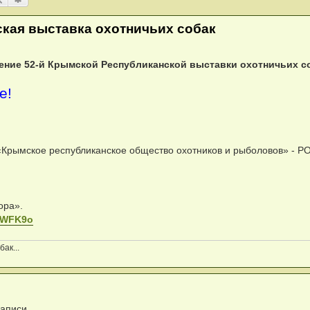
ская выставка охотничьих собак
дение 52-й Крымской Республиканской выставки охотничьих с
е!
«Крымское республиканское общество охотников и рыболовов» - Р
ора».
HVWFK9o
ак...
записи.