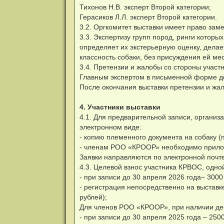
Тихонов Н.В. эксперт Второй категории;
Герасиков Л.Л. эксперт Второй категории.
3.2. Оргкомитет выставки имеет право зам
3.3. Экспертизу групп пород, ринги которы
определяет их экстерьерную оценку, делае
классность собаки, без присуждения ей мес
3.4. Претензии и жалобы со стороны учас
Главным экспертом в письменной форме до
После окончания выставки претензии и жа
4. Участники выставки
4.1. Для предварительной записи, организ
электронном виде:
- копию племенного документа на собаку (
- членам РОО «КРООР» необходимо приложи
Заявки направляются по электронной почт
4.3. Целевой взнос участника КРВОС, одно
- при записи до 30 апреля 2026 года– 300
- регистрация непосредственно на выставк
рублей);
Для членов РОО «КРООР», при наличии де
- при записи до 30 апреля 2025 года – 25