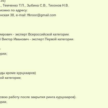
 35)
 Темченко Т.П., Зыбина С.В., Тихонов Н.В.
можно по адресу:
нская 38, e-mail:
ffkroor@gmail.com
ирович - эксперт Всероссийской категории.
 Виктор Иванович - эксперт Первой категории.
)
ории;
оды кроме курцхааров)
ой категории;
свою работу после закрытия ринга курцхааров).
ории.