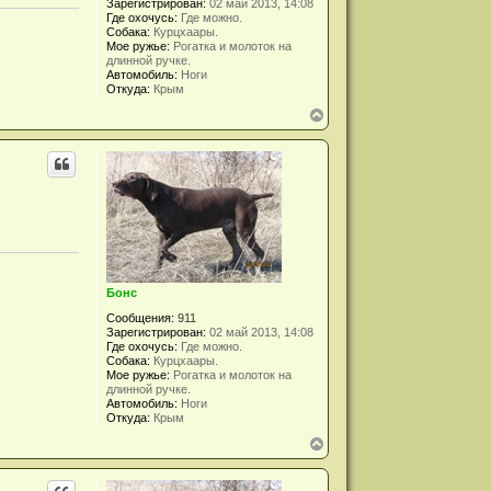
л
Зарегистрирован:
02 май 2013, 14:08
у
Где охочусь:
Где можно.
Собака:
Курцхаары.
Мое ружье:
Рогатка и молоток на
длинной ручке.
Автомобиль:
Ноги
Откуда:
Крым
В
е
р
н
у
т
ь
с
я
к
н
а
Бонс
ч
а
Сообщения:
911
л
Зарегистрирован:
02 май 2013, 14:08
у
Где охочусь:
Где можно.
Собака:
Курцхаары.
Мое ружье:
Рогатка и молоток на
длинной ручке.
Автомобиль:
Ноги
Откуда:
Крым
В
е
р
н