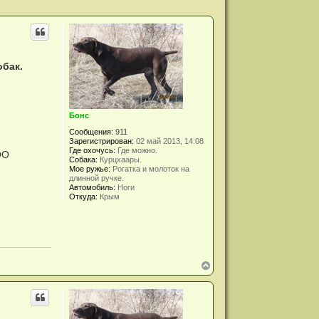
обак.
Бонс
Сообщения:
911
Зарегистрирован:
02 май 2013, 14:08
Где охочусь:
Где можно.
ОО
Собака:
Курцхаары.
Мое ружье:
Рогатка и молоток на
длинной ручке.
Автомобиль:
Ноги
Откуда:
Крым
В
е
р
н
у
т