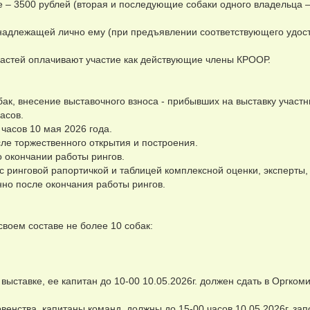
е – 3500 рублей (вторая и последующие собаки одного владельца 
ринадлежащей лично ему (при предъявлении соответствующего удос
ластей оплачивают участие как действующие члены КРООР.
ак, внесение выставочного взноса - прибывших на выставку участн
асов.
 часов 10 мая 2026 года.
сле торжественного открытия и построения.
о окончании работы рингов.
 ринговой рапортичкой и таблицей комплексной оценки, эксперты,
нно после окончания работы рингов.
 своем составе не более 10 собак:
выставке, ее капитан до 10-00 10.05.2026г. должен сдать в Оргкоми
венства, капитаны команд, должны до 15-00 часов 10.05.2026г. зап