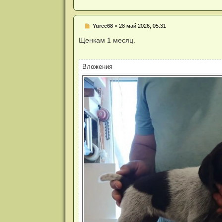
Н
Yurec68
»
28 май 2026, 05:31
е
п
Щенкам 1 месяц.
р
о
ч
и
Вложения
т
а
н
н
о
е
с
о
о
б
щ
е
н
и
е