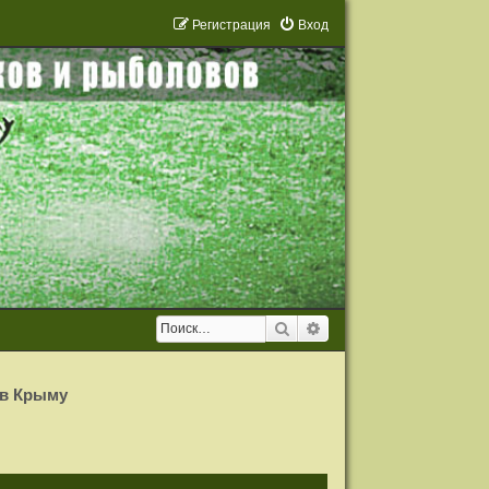
Р
е
г
и
с
т
р
а
ц
и
я
Вход
Поиск
Расширенный поиск
 в Крыму