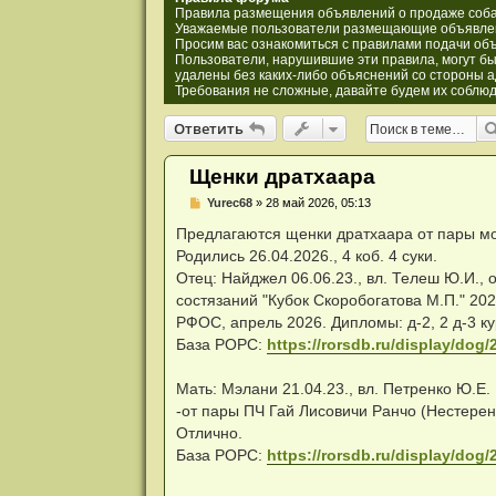
и
Правила размещения объявлений о продаже соба
я
Уважаемые пользователи размещающие объявлен
Просим вас ознакомиться с правилами подачи объ
Пользователи, нарушившие эти правила, могут бы
удалены без каких-либо объяснений со стороны 
Требования не сложные, давайте будем их соблюд
Ответить
О
т
в
е
т
и
т
ь
Щенки дратхаара
Н
Yurec68
»
28 май 2026, 05:13
е
п
Предлагаются щенки дратхаара от пары мо
р
Родились 26.04.2026., 4 коб. 4 суки.
о
ч
Отец: Найджел 06.06.23., вл. Телеш Ю.И., 
и
состязаний "Кубок Скоробогатова М.П." 20
т
а
РФОС, апрель 2026. Дипломы: д-2, 2 д-3 кур
н
База РОРС:
https://rorsdb.ru/display/dog
н
о
е
Мать: Мэлани 21.04.23., вл. Петренко Ю.Е.
с
о
-от пары ПЧ Гай Лисовичи Ранчо (Нестеренк
о
Отлично.
б
щ
База РОРС:
https://rorsdb.ru/display/dog
е
н
и