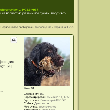
/forum/viewt ... f=21&t=967
 не полностью указаны все пункты, могут быть
Первое новое сообщение
• 3 сообщения • Страница
1
из
1
 Донецких
РКФ, КЧ
Yurec68
 -
Сообщения:
159
Зарегистрирован:
15 май 2014, 17:58
Где охочусь:
Бахчисарай КРООР
Собака:
Дратхаар ы
Мое ружье:
двуствольное
Автомобиль:
Проходимец