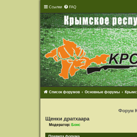
Ссылки
FAQ
Список форумов
Основные форумы
Крымс
Р
е
Форум К
г
и
Щенки дратхаара
с
т
Модератор:
Бонс
р
а
ц
Правила форума