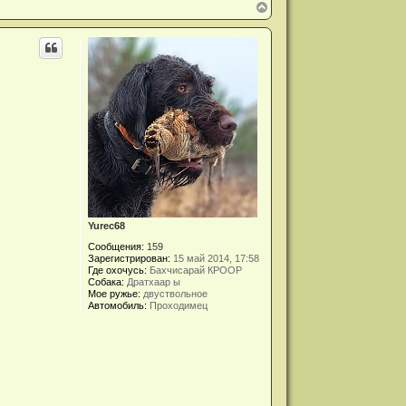
В
е
р
н
у
т
ь
с
я
к
н
а
ч
а
л
у
Yurec68
Сообщения:
159
Зарегистрирован:
15 май 2014, 17:58
Где охочусь:
Бахчисарай КРООР
Собака:
Дратхаар ы
Мое ружье:
двуствольное
Автомобиль:
Проходимец