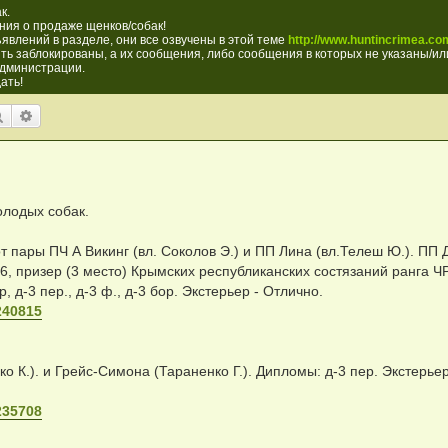
к.
ия о продаже щенков/собак!
явлений в разделе, они все озвучены в этой теме
http://www.huntincrimea.com
ть заблокированы, а их сообщения, либо сообщения в которых не указаны/или
администрации.
ать!
Поиск
Расширенный поиск
лодых собак.
от пары ПЧ А Викинг (вл. Соколов Э.) и ПП Лина (вл.Телеш Ю.). ПП
26, призер (3 место) Крымских республиканских состязаний ранга Ч
, д-3 пер., д-3 ф., д-3 бор. Экстерьер - Отлично.
/240815
о К.). и Грейс-Симона (Тараненко Г.). Дипломы: д-3 пер. Экстерьер
/235708