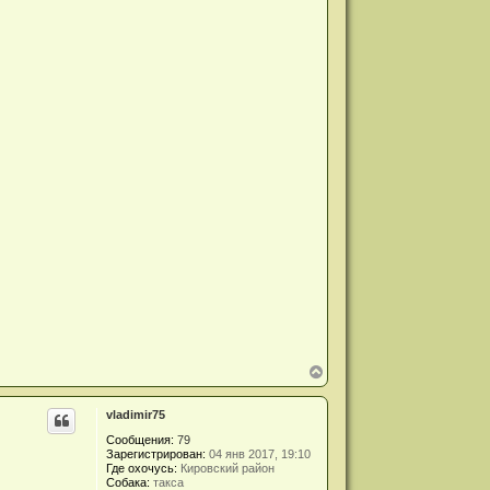
В
е
р
vladimir75
н
у
Сообщения:
79
т
Зарегистрирован:
04 янв 2017, 19:10
ь
Где охочусь:
Кировский район
с
Собака:
такса