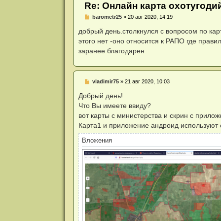
и
Re: Онлайн карта охотугоди
я
Н
barometr25
»
20 авг 2020, 14:19
е
п
добрый день.столкнулся с вопросом по кар
р
этого нет -оно относится к РАПО где правил
о
ч
заранее благодарен
и
т
а
н
н
Н
vladimir75
»
21 авг 2020, 10:03
о
е
е
п
Добрый день!
с
р
Что Вы имеете ввиду?
о
о
о
ч
вот карты с министерства и скрин с прило
б
и
Карта1 и приложение андроид используют о
щ
т
е
а
н
н
Вложения
и
н
е
о
е
с
о
о
б
щ
е
н
и
е