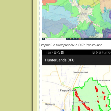
карта2 с минприроды с ООУ Урожайное