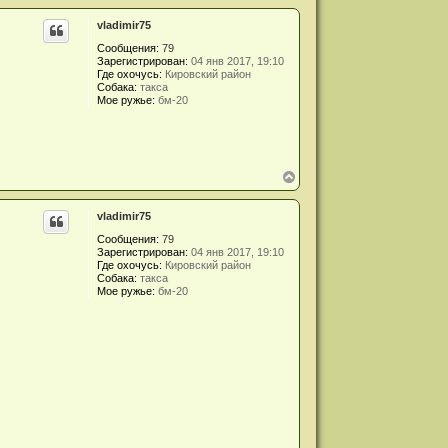
р
vladimir75
н
у
Сообщения:
79
т
Зарегистрирован:
04 янв 2017, 19:10
ь
Где охочусь:
Кировский район
с
Собака:
такса
я
Мое ружье:
бм-20
к
н
а
ч
а
В
л
е
у
р
vladimir75
н
у
Сообщения:
79
т
Зарегистрирован:
04 янв 2017, 19:10
ь
Где охочусь:
Кировский район
с
Собака:
такса
я
Мое ружье:
бм-20
к
н
а
ч
а
л
у