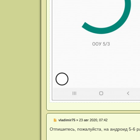
Н
vladimir75
»
23 авг 2020, 07:42
е
п
Отпишитесь, пожалуйста, на андроид 5-6 р
р
о