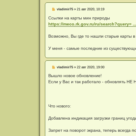
Н
vladimir75
»
21 авг 2020, 10:19
е
п
Ссылки на карты мин природы
р
https://meco.rk.gov.ru/ru/search?query=
о
ч
и
Возможно, Вы где то нашли старые карты в
т
а
н
У меня - самые последние из существующи
н
о
е
с
о
Н
vladimir75
»
22 авг 2020, 19:00
о
е
б
п
Вышло новое обновление!
щ
р
е
Если у Вас и так работало - обновлять НЕ 
о
н
ч
и
и
е
т
а
н
Что нового:
н
о
е
Добавлена индикация загрузки границ угод
с
о
о
Запрет на поворот экрана, теперь всегда п
б
щ