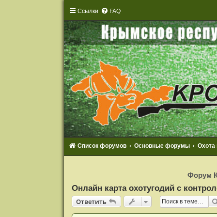
Ссылки
FAQ
Список форумов
Основные форумы
Охота
Р
е
Форум К
г
и
Онлайн карта охотугодий с контрол
с
т
Ответить
О
т
в
е
т
и
т
ь
р
а
ц