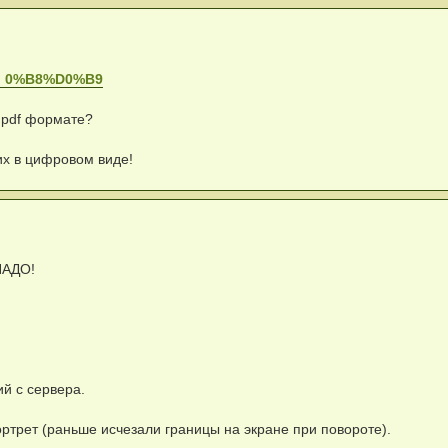
 ... 0%B8%D0%B9
 pdf формате?
х в цифровом виде!
НАДО!
ий с сервера.
ортрет (раньше исчезали границы на экране при повороте).