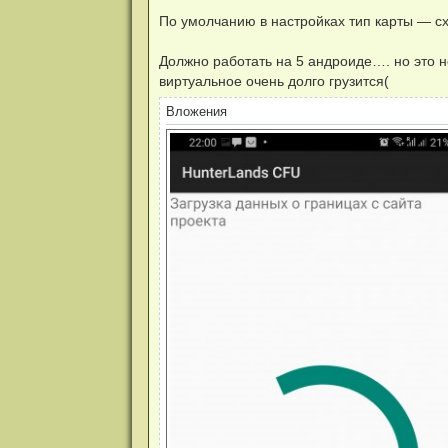
е
н
По умолчанию в настройках тип карты — с
и
е
Должно работать на 5 андроиде…. но это не
виртуальное очень долго грузится(
Вложения