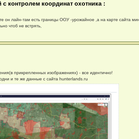
й с контролем координат охотника :
те он лайн-там есть границы ООУ -урожайное ,а на карте сайта м
ьно чтоб не встрять,
жения(в прикрепленных изображениях) - все идентично!
дни и те же данные с сайта hunterlands.ru