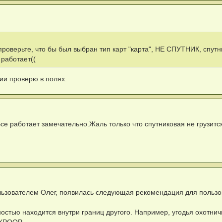
 проверьте, что бы был выбран тип карт "карта", НЕ СПУТНИК, спутн
 работает((
тии проверю в полях.
се работает замечательно.Жаль только что спутниковая не грузится
льзователем Олег, появилась следующая рекомендация для польз
ностью находится внутри границ другого. Например, угодья охотнич
КРООР...