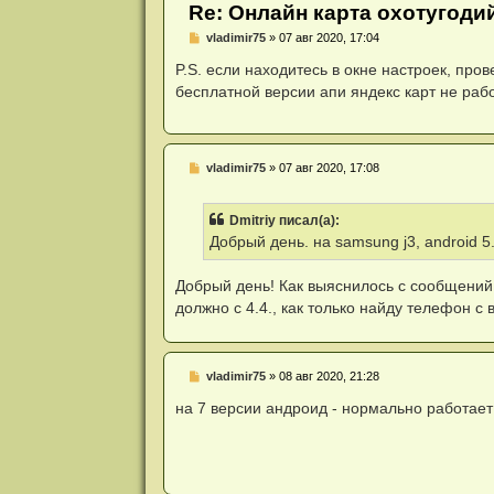
и
Re: Онлайн карта охотугоди
я
Н
vladimir75
»
07 авг 2020, 17:04
е
п
P.S. если находитесь в окне настроек, пров
р
бесплатной версии апи яндекс карт не рабо
о
ч
и
т
а
н
Н
vladimir75
»
07 авг 2020, 17:08
н
е
о
п
е
р
Dmitriy писал(а):
с
о
о
ч
Добрый день. на samsung j3, android 5
о
и
б
т
щ
а
Добрый день! Как выяснилось с сообщений 
е
н
должно с 4.4., как только найду телефон с 
н
н
и
о
е
е
с
о
Н
vladimir75
»
08 авг 2020, 21:28
о
е
б
п
на 7 версии андроид - нормально работает
щ
р
е
о
н
ч
и
и
е
т
а