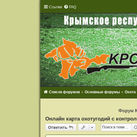
Ссылки
FAQ
Список форумов
Основные форумы
Охота
Р
е
Форум К
г
и
Онлайн карта охотугодий с контрол
с
т
Ответить
О
т
в
е
т
и
т
ь
р
а
ц