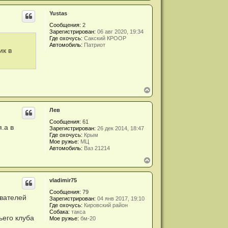
е
а
р
ч
Yustas
н
а
у
л
Сообщения:
2
т
у
Зарегистрирован:
06 авг 2020, 19:34
ь
Где охочусь:
Сакский КРООР
с
Автомобиль:
Патриот
я
ик в
к
н
а
ч
а
В
л
е
у
р
Лев
н
у
Сообщения:
61
т
.а в
Зарегистрирован:
26 дек 2014, 18:47
ь
Где охочусь:
Крым
с
Мое ружье:
МЦ
я
Автомобиль:
Ваз 21214
к
В
н
е
а
р
ч
vladimir75
н
а
у
л
Сообщения:
79
т
у
ователей
Зарегистрирован:
04 янв 2017, 19:10
ь
Где охочусь:
Кировский район
с
Собака:
такса
я
ьего клуба
Мое ружье:
бм-20
к