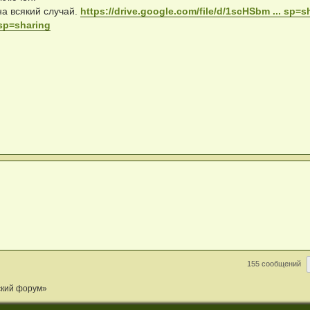
на всякий случай.
https://drive.google.com/file/d/1scHSbm ... sp=s
 sp=sharing
155 сообщений
ский форум»