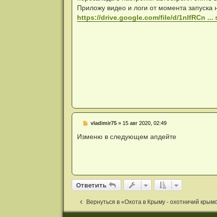
а
Приложу видео и логи от момента запуска 
н
https://drive.google.com/file/d/1nIfRCn ...
н
о
е
с
о
о
б
щ
е
н
и
е
Н
vladimir75
»
15 авг 2020, 02:49
е
п
Изменю в следующем апдейте
р
о
ч
и
т
а
н
Ответить
О
т
в
е
т
и
т
ь
н
о
е
Вернуться в «Охота в Крыму - охотничий крым
с
о
о