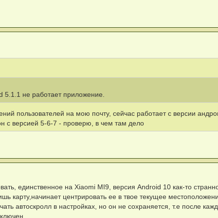
d 5.1.1 не работает приложение.
ний пользователей на мою почту, сейчас работает с версии андрои
он с версией 5-6-7 - проверю, в чем там дело
ать, единственное на Xiaomi MI9, версия Android 10 как-то странн
ришь карту,начинает центрировать ее в твое текущее местоположен
ать автоскролл в настройках, но он не сохраняется, т.е после кажд
включен.