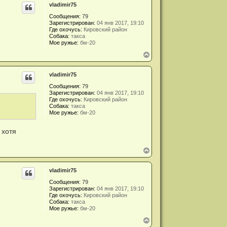
vladimir75
Сообщения:
79
Зарегистрирован:
04 янв 2017, 19:10
Где охочусь:
Кировский район
Собака:
такса
Мое ружье:
бм-20
В
е
р
vladimir75
н
у
Сообщения:
79
т
Зарегистрирован:
04 янв 2017, 19:10
ь
Где охочусь:
Кировский район
с
Собака:
такса
я
Мое ружье:
бм-20
к
н
 хотя
а
ч
а
В
л
е
у
р
vladimir75
н
у
Сообщения:
79
т
Зарегистрирован:
04 янв 2017, 19:10
ь
Где охочусь:
Кировский район
с
Собака:
такса
я
Мое ружье:
бм-20
к
В
н