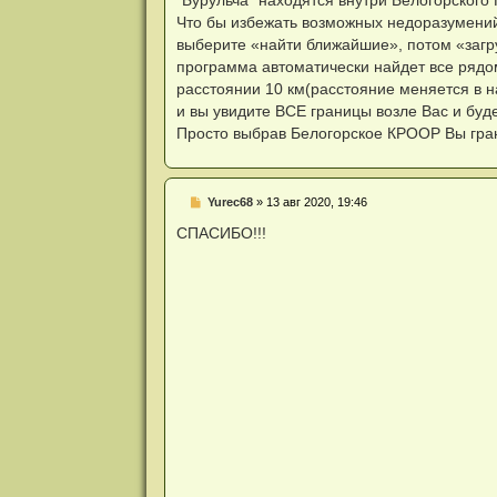
т
е
а
Что бы избежать возможных недоразумений,
н
н
и
выберите «найти ближайшие», потом «загр
н
е
о
программа автоматически найдет все рядо
е
расстоянии 10 км(расстояние меняется в н
с
о
и вы увидите ВСЕ границы возле Вас и буд
о
Просто выбрав Белогорское КРООР Вы грани
б
щ
е
н
и
Н
Yurec68
»
13 авг 2020, 19:46
е
е
п
СПАСИБО!!!
р
о
ч
и
т
а
н
н
о
е
с
о
о
б
щ
е
н
и