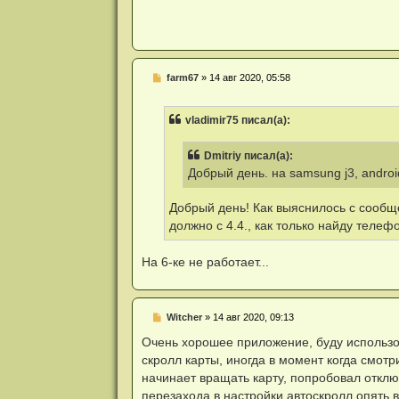
е
Н
farm67
»
14 авг 2020, 05:58
е
п
р
vladimir75 писал(а):
о
ч
и
Dmitriy писал(а):
т
а
Добрый день. на samsung j3, androi
н
н
о
Добрый день! Как выяснилось с сообще
е
должно с 4.4., как только найду телеф
с
о
о
На 6-ке не работает...
б
щ
е
н
и
Н
Witcher
»
14 авг 2020, 09:13
е
е
п
Очень хорошее приложение, буду использов
р
скролл карты, иногда в момент когда смот
о
ч
начинает вращать карту, попробовал отключ
и
перезахода в настройки автоскролл опять 
т