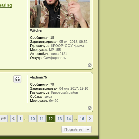
н
haring
а
ч
а
л
у
Witcher
Сообщения:
18
Зарегистрирован:
05 окт 2018, 09:52
Где охочусь:
КРООР+ООУ Крыма
Мое ружье:
МР-155
Автомобиль:
нива 2121
Откуда:
Симферополь
В
е
р
vladimir75
н
у
Сообщения:
79
т
Зарегистрирован:
04 янв 2017, 19:10
ь
Где охочусь:
Кировский район
с
Собака:
такса
я
Мое ружье:
бм-20
к
В
н
е
а
р
ч
Страница
12
из
16
1
10
11
12
13
14
16
Пред.
След.
…
…
н
а
у
л
Перейти
т
у
ь
с