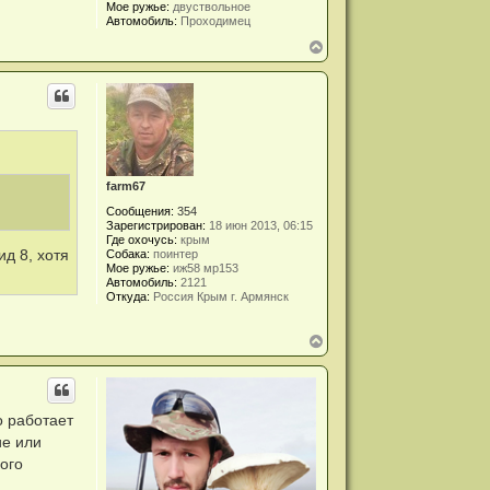
Мое ружье:
двуствольное
Автомобиль:
Проходимец
В
е
р
н
у
т
ь
с
я
к
farm67
н
Сообщения:
354
а
Зарегистрирован:
18 июн 2013, 06:15
ч
Где охочусь:
крым
а
Собака:
поинтер
д 8, хотя
л
Мое ружье:
иж58 мр153
у
Автомобиль:
2121
Откуда:
Россия Крым г. Армянск
В
е
р
н
у
т
о работает
ь
ие или
с
я
ого
к