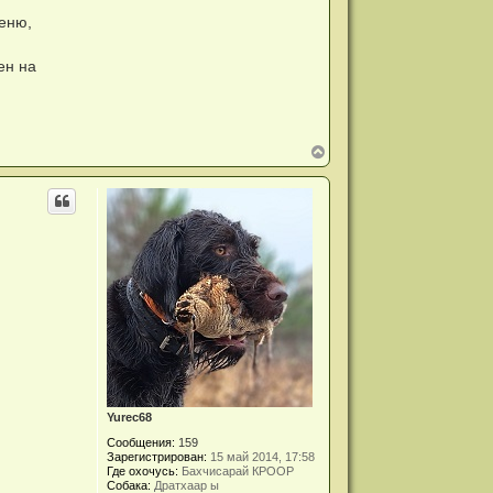
н
еню,
а
ч
а
ен на
л
у
В
е
р
н
у
т
ь
с
я
к
н
а
ч
а
л
у
Yurec68
Сообщения:
159
Зарегистрирован:
15 май 2014, 17:58
Где охочусь:
Бахчисарай КРООР
Собака:
Дратхаар ы