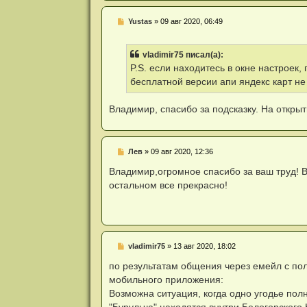
н
н
Н
Yustas
»
09 авг 2020, 06:49
о
е
е
п
с
р
о
vladimir75 писал(а):
о
о
ч
P.S. если находитесь в окне настроек,
б
и
щ
бесплатной версии апи яндекс карт не
т
е
а
н
н
и
Владимир, спасибо за подсказку. На откры
н
е
о
е
с
о
Н
Лев
»
09 авг 2020, 12:36
о
е
б
п
Владимир,огромное спасибо за ваш труд! В
щ
р
е
остальном все прекрасно!
о
н
ч
и
и
е
т
а
н
н
Н
vladimir75
»
13 авг 2020, 18:02
о
е
е
п
по результатам общения через емейл с по
с
р
о
мобильного приложения:
о
о
ч
Возможна ситуация, когда одно угодье пол
б
и
щ
"Бурульча" находятся внутри Белогорского 