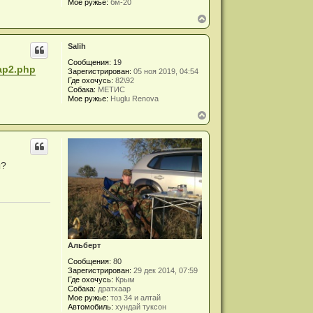
Мое ружье:
бм-20
к
В
н
е
а
р
ч
Salih
н
а
у
л
Сообщения:
19
т
у
Map2.php
Зарегистрирован:
05 ноя 2019, 04:54
ь
Где охочусь:
82\92
с
Собака:
МЕТИС
я
Мое ружье:
Huglu Renova
к
В
н
е
а
р
ч
н
а
у
л
т
у
ы?
ь
с
я
к
н
а
ч
а
Альберт
л
у
Сообщения:
80
Зарегистрирован:
29 дек 2014, 07:59
Где охочусь:
Крым
Собака:
дратхаар
Мое ружье:
тоз 34 и алтай
Автомобиль:
хундай туксон