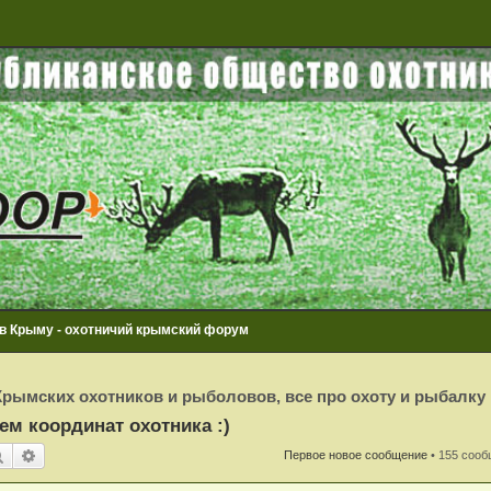
 в Крыму - охотничий крымский форум
рымских охотников и рыболовов, все про охоту и рыбалку
ем координат охотника :)
Поиск
Расширенный поиск
Первое новое сообщение
• 155 соо