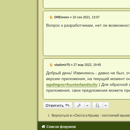
н
и
е
Н
DREmeev
»
10 сен 2021, 13:07
е
п
Вопрос к разработчикам, нет ли возможнос
р
о
ч
и
т
а
н
н
о
е
Н
vladimir75
»
27 мар 2022, 19:45
с
е
о
п
Добрый день! Извиняюсь - давно не был, оч
о
р
б
версию приложения, на текущий момент он
о
щ
ч
wpdmpro=hunterlandscfu
) Для обратной 
е
и
н
приложения, свои предложения можете пр
т
и
а
е
н
н
Ответить
О
т
в
е
т
и
т
ь
о
е
с
Вернуться в «Охота в Крыму - охотничий крым
о
о
б
Список форумов
щ