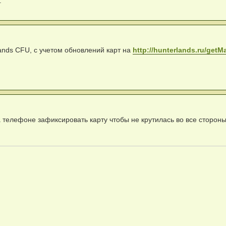
.
ands CFU, с учетом обновлений карт на
http://hunterlands.ru/get
 телефоне зафиксировать карту чтобы не крутилась во все сторон