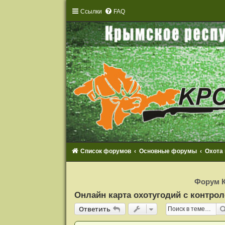
Ссылки
FAQ
Список форумов
Основные форумы
Охота
Р
е
Форум К
г
и
Онлайн карта охотугодий с контрол
с
т
Ответить
О
т
в
е
т
и
т
ь
р
а
ц