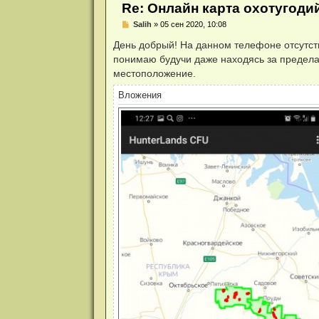
и
Re: Онлайн карта охотугоди
я
Н
Salih
»
05 сен 2020, 10:08
е
п
День добрый! На данном телефоне отсутст
р
понимаю будучи даже находясь за предела
о
ч
местоположение.
и
т
Вложения
а
н
н
о
е
с
о
о
б
щ
е
н
и
е