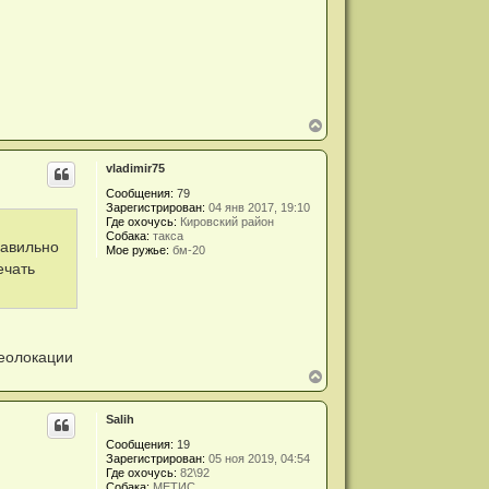
В
е
р
vladimir75
н
у
Сообщения:
79
т
Зарегистрирован:
04 янв 2017, 19:10
ь
Где охочусь:
Кировский район
с
Собака:
такса
я
равильно
Мое ружье:
бм-20
к
ечать
н
а
ч
а
л
у
геолокации
В
е
р
Salih
н
у
Сообщения:
19
т
Зарегистрирован:
05 ноя 2019, 04:54
ь
Где охочусь:
82\92
с
Собака:
МЕТИС