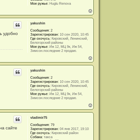
я
Мое ружье:
Huglu Renova
к
В
н
е
а
р
ч
yakushin
н
а
у
л
Сообщения:
2
т
у
нь удобно
Зарегистрирован:
10 сен 2020, 10:45
ь
Где охочусь:
Кировский, Ленинский,
с
Белогорский районы
я
Мое ружье:
Иж 12, МЦ 9к, Иж 54,
к
Зимсон.последние 2 продаю.
н
В
а
е
ч
р
а
yakushin
н
л
у
у
Сообщения:
2
т
Зарегистрирован:
10 сен 2020, 10:45
ь
Где охочусь:
Кировский, Ленинский,
с
Белогорский районы
я
Мое ружье:
Иж 12, МЦ 9к, Иж 54,
к
Зимсон.последние 2 продаю.
н
В
а
е
ч
р
а
vladimir75
н
л
у
у
Сообщения:
79
т
на сайте
Зарегистрирован:
04 янв 2017, 19:10
ь
Где охочусь:
Кировский район
с
Собака:
такса
я