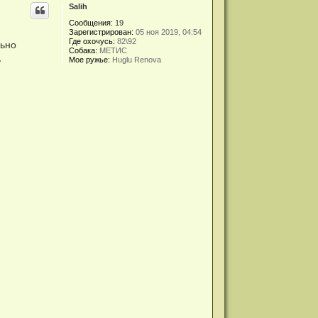
Salih
Сообщения:
19
Зарегистрирован:
05 ноя 2019, 04:54
Где охочусь:
82\92
льно
Собака:
МЕТИС
ь
Мое ружье:
Huglu Renova