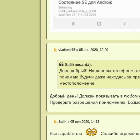
Н
vladimir75
»
05 сен 2020, 12:20
е
п
р
Salih писал(а):
о
ч
День добрый! На данном телефоне отс
и
понимаю будучи даже находясь за пр
т
а
местоположение.
н
н
о
Добрый день! Должен показывать в любом 
е
Проверьте разрешения приложению. Возмож
с
о
о
б
щ
Н
Salih
»
05 сен 2020, 14:15
е
е
н
п
и
Все заработало
Спасибо огромное
р
е
о