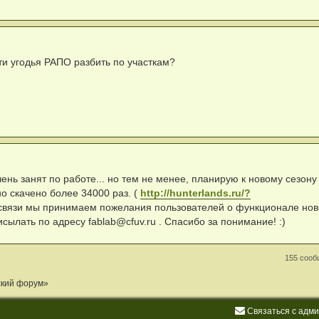
ти угодья РАПО разбить по участкам?
ень занят по работе... но тем не менее, планирую к новому сезону
о скачено более 34000 раз. (
http://hunterlands.ru/?
связи мы принимаем пожелания пользователей о функционале нов
исылать по адресу
fablab@cfuv.ru
. Спасибо за понимание! :)
155 соо
ский форум»
С
в
я
з
а
т
ь
с
я
с
а
д
м