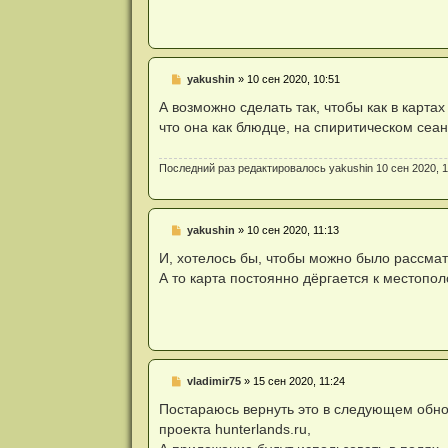
ч
и
т
а
н
н
Н
yakushin
»
10 сен 2020, 10:51
о
е
е
п
А возможно сделать так, чтобы как в карт
с
р
о
что она как блюдце, на спиритическом сеанс
о
о
ч
б
и
щ
Последний раз редактировалось
yakushin
10 сен 2020, 1
т
е
а
н
н
и
н
е
о
Н
yakushin
»
10 сен 2020, 11:13
е
е
с
п
И, хотелось бы, чтобы можно было рассматр
о
р
о
А то карта постоянно дёргается к местопол
о
б
ч
щ
и
е
т
н
а
и
н
е
н
о
Н
vladimir75
»
15 сен 2020, 11:24
е
е
с
п
Постараюсь вернуть это в следующем обнов
о
р
о
проекта hunterlands.ru,
о
б
ч