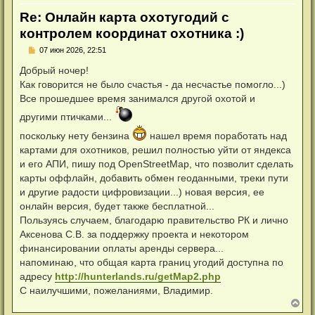
Re: Онлайн карта охотугодий с
контролем координат охотника :)
Н
07 июн 2026, 22:51
е
п
Добрый ночер!
р
Как говорится не было счастья - да несчастье помогло...)
о
ч
Все прошедшее время занимался другой охотой и
и
т
другими птичками...
а
н
поскольку нету бензина
нашел время поработать над
н
картами для охотников, решил полностью уйти от яндекса
о
е
и его АПИ, пишу под OpenStreetMap, что позволит сделать
с
карты оффлайн, добавить обмен геоданными, треки пути
о
о
и другие радости цифровизации...) новая версия, ее
б
онлайн версия, будет также бесплатной...
щ
е
Пользуясь случаем, благодарю правительство РК и лично
н
и
Аксенова С.В. за поддержку проекта и некотором
е
финансировании оплаты аренды сервера...
напоминаю, что общая карта границ угодий доступна по
адресу
http://hunterlands.ru/getMap2.php
С наилучшими, пожеланиями, Владимир.
В
е