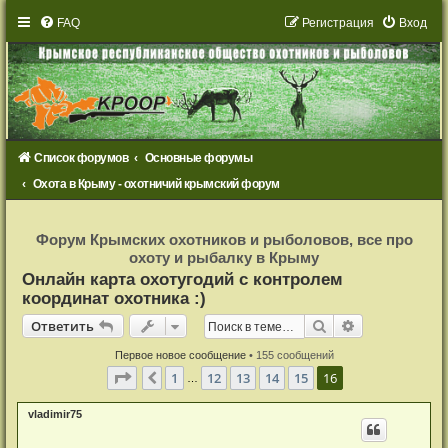
FAQ
Р
е
г
и
с
т
р
а
ц
и
я
Вход
Список форумов
Основные форумы
Охота в Крыму - охотничий крымский форум
Р
е
Форум Крымских охотников и рыболовов, все про
г
охоту и рыбалку в Крыму
и
с
Онлайн карта охотугодий с контролем
т
координат охотника :)
р
а
Ответить
ц
Поиск
Расширенный
О
т
в
е
т
и
т
ь
и
я
Первое новое сообщение
• 155 сообщений
Страница
16
из
16
1
12
13
14
15
16
Пред.
…
vladimir75