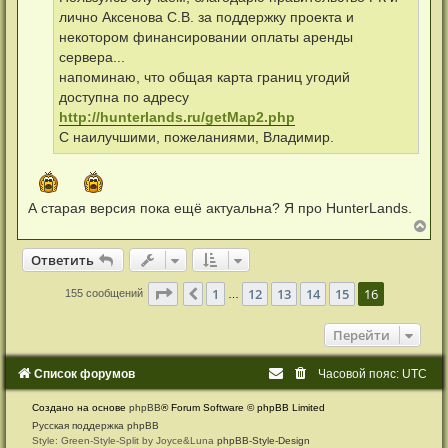
лично Аксенова С.В. за поддержку проекта и
некотором финансировании оплаты аренды
сервера...
напоминаю, что общая карта границ угодий
доступна по адресу
http://hunterlands.ru/getMap2.php
С наилучшими, пожеланиями, Владимир.
А старая версия пока ещё актуальна? Я про HunterLands.
В
е
р
Ответить
О
т
в
е
т
и
т
ь
н
у
Страница
16
из
16
1
12
13
14
15
16
Пред.
155 сообщений
…
т
ь
с
Перейти
я
к
н
Список форумов
Часовой пояс:
UTC
а
ч
а
Создано на основе
phpBB
® Forum Software © phpBB Limited
л
Русская поддержка phpBB
у
Style: Green-Style-Split by Joyce&Luna
phpBB-Style-Design