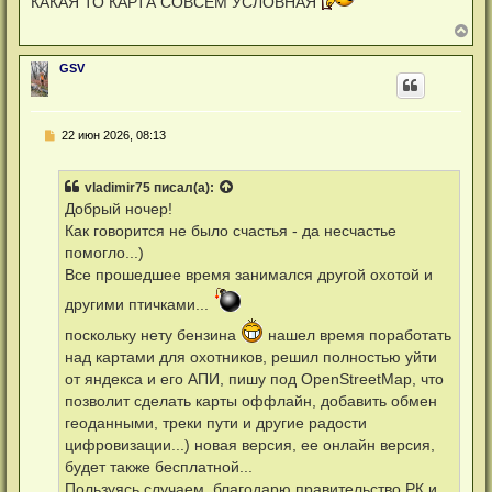
КАКАЯ ТО КАРТА СОВСЕМ УСЛОВНАЯ
б
н
о
щ
а
ч
В
е
ч
и
е
н
а
т
и
р
л
а
GSV
е
н
у
н
у
н
т
о
ь
е
Н
22 июн 2026, 08:13
с
с
е
я
о
п
к
о
р
б
н
vladimir75
писал(а):
о
щ
а
ч
Добрый ночер!
е
ч
и
н
а
Как говорится не было счастья - да несчастье
т
и
л
а
помогло...)
е
у
н
Все прошедшее время занимался другой охотой и
н
о
другими птичками...
е
с
о
поскольку нету бензина
нашел время поработать
о
над картами для охотников, решил полностью уйти
б
щ
от яндекса и его АПИ, пишу под OpenStreetMap, что
е
позволит сделать карты оффлайн, добавить обмен
н
и
геоданными, треки пути и другие радости
е
цифровизации...) новая версия, ее онлайн версия,
будет также бесплатной...
Пользуясь случаем, благодарю правительство РК и