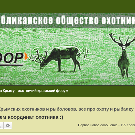
 в Крыму - охотничий крымский форум
рымских охотников и рыболовов, все про охоту и рыбалку
ем координат охотника :)
Поиск
Расширенный поиск
Первое новое сообщение
• 155 соо