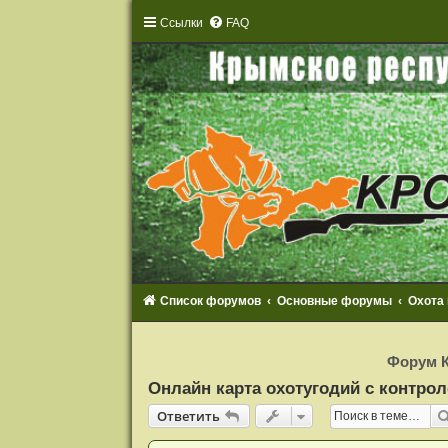
Ссылки
FAQ
Список форумов
Основные форумы
Охота
Р
е
Форум К
г
и
Онлайн карта охотугодий с контрол
с
т
Ответить
О
т
в
е
т
и
т
ь
р
а
ц