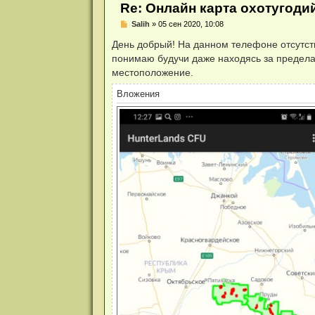
и
Re: Онлайн карта охотугоди
я
Н
Salih
»
05 сен 2020, 10:08
е
п
День добрый! На данном телефоне отсутст
р
понимаю будучи даже находясь за предела
о
ч
местоположение.
и
т
Вложения
а
н
н
о
е
с
о
о
б
щ
е
н
и
е