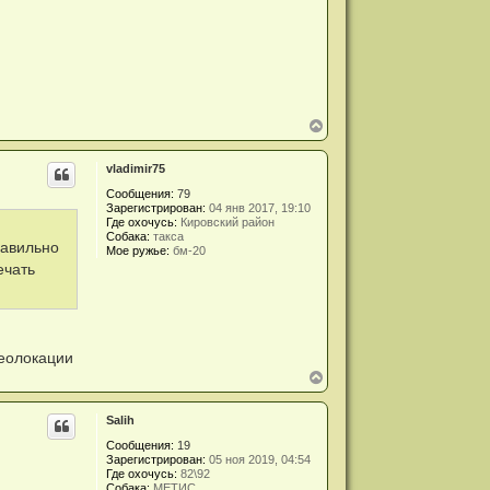
В
е
р
vladimir75
н
у
Сообщения:
79
т
Зарегистрирован:
04 янв 2017, 19:10
ь
Где охочусь:
Кировский район
с
Собака:
такса
я
равильно
Мое ружье:
бм-20
к
ечать
н
а
ч
а
л
у
геолокации
В
е
р
Salih
н
у
Сообщения:
19
т
Зарегистрирован:
05 ноя 2019, 04:54
ь
Где охочусь:
82\92
с
Собака:
МЕТИС