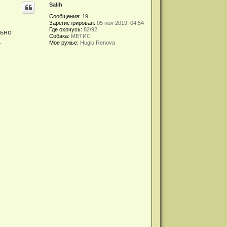
Salih
Сообщения:
19
Зарегистрирован:
05 ноя 2019, 04:54
Где охочусь:
82\92
льно
Собака:
МЕТИС
ь
Мое ружье:
Huglu Renova