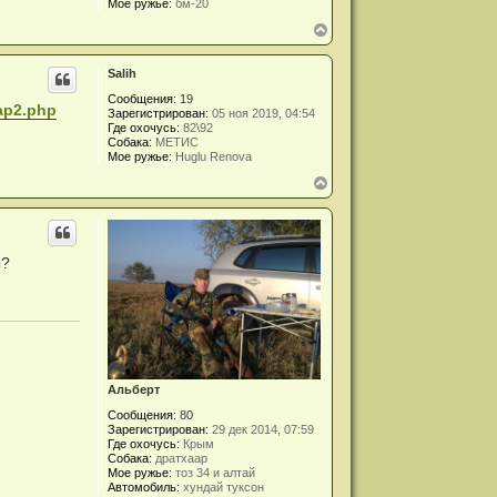
Мое ружье:
бм-20
к
В
н
е
а
р
ч
Salih
н
а
у
л
Сообщения:
19
т
у
Map2.php
Зарегистрирован:
05 ноя 2019, 04:54
ь
Где охочусь:
82\92
с
Собака:
МЕТИС
я
Мое ружье:
Huglu Renova
к
В
н
е
а
р
ч
н
а
у
л
т
у
ы?
ь
с
я
к
н
а
ч
а
Альберт
л
у
Сообщения:
80
Зарегистрирован:
29 дек 2014, 07:59
Где охочусь:
Крым
Собака:
дратхаар
Мое ружье:
тоз 34 и алтай
Автомобиль:
хундай туксон