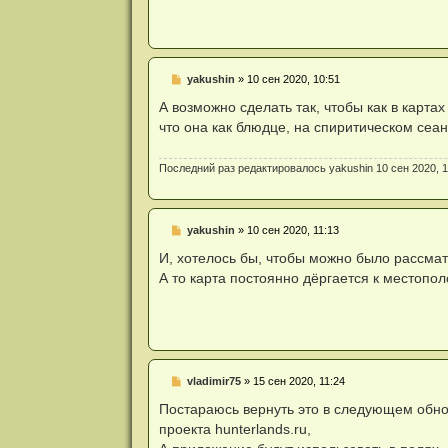
ч
и
т
а
н
н
Н
yakushin
»
10 сен 2020, 10:51
о
е
е
п
А возможно сделать так, чтобы как в карт
с
р
о
что она как блюдце, на спиритическом сеанс
о
о
ч
б
и
щ
Последний раз редактировалось
yakushin
10 сен 2020, 1
т
е
а
н
н
и
н
е
о
Н
yakushin
»
10 сен 2020, 11:13
е
е
с
п
И, хотелось бы, чтобы можно было рассматр
о
р
о
А то карта постоянно дёргается к местопол
о
б
ч
щ
и
е
т
н
а
и
н
е
н
о
Н
vladimir75
»
15 сен 2020, 11:24
е
е
с
п
Постараюсь вернуть это в следующем обнов
о
р
о
проекта hunterlands.ru,
о
б
ч