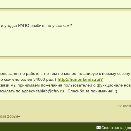
ти угодья РАПО разбить по участкам?
ень занят по работе... но тем не менее, планирую к новому сезону
о скачено более 34000 раз. (
http://hunterlands.ru/?
связи мы принимаем пожелания пользователей о функционале нов
исылать по адресу
fablab@cfuv.ru
. Спасибо за понимание! :)
155 соо
ский форум»
С
в
я
з
а
т
ь
с
я
с
а
д
м