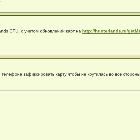
.
ands CFU, с учетом обновлений карт на
http://hunterlands.ru/get
 телефоне зафиксировать карту чтобы не крутилась во все сторон