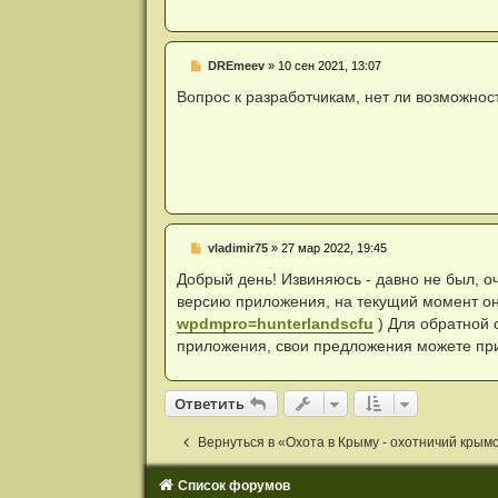
н
и
е
Н
DREmeev
»
10 сен 2021, 13:07
е
п
Вопрос к разработчикам, нет ли возможнос
р
о
ч
и
т
а
н
н
о
е
Н
vladimir75
»
27 мар 2022, 19:45
с
е
о
п
Добрый день! Извиняюсь - давно не был, оч
о
р
б
версию приложения, на текущий момент он
о
щ
ч
wpdmpro=hunterlandscfu
) Для обратной 
е
и
н
приложения, свои предложения можете пр
т
и
а
е
н
н
Ответить
О
т
в
е
т
и
т
ь
о
е
с
Вернуться в «Охота в Крыму - охотничий крым
о
о
б
Список форумов
щ