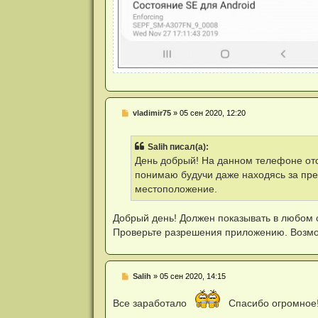
Н
vladimir75
»
05 сен 2020, 12:20
е
п
р
Salih писал(а):
о
ч
День добрый! На данном телефоне отс
и
понимаю будучи даже находясь за пр
т
а
местоположение.
н
н
о
Добрый день! Должен показывать в любом 
е
Проверьте разрешения приложению. Возмож
с
о
о
б
щ
Н
Salih
»
05 сен 2020, 14:15
е
е
н
п
и
Все заработало
Спасибо огромное
р
е
о