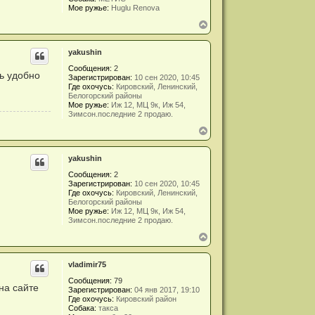
я
Мое ружье:
Huglu Renova
к
В
н
е
а
р
ч
yakushin
н
а
у
л
Сообщения:
2
т
у
нь удобно
Зарегистрирован:
10 сен 2020, 10:45
ь
Где охочусь:
Кировский, Ленинский,
с
Белогорский районы
я
Мое ружье:
Иж 12, МЦ 9к, Иж 54,
к
Зимсон.последние 2 продаю.
н
В
а
е
ч
р
а
yakushin
н
л
у
у
Сообщения:
2
т
Зарегистрирован:
10 сен 2020, 10:45
ь
Где охочусь:
Кировский, Ленинский,
с
Белогорский районы
я
Мое ружье:
Иж 12, МЦ 9к, Иж 54,
к
Зимсон.последние 2 продаю.
н
В
а
е
ч
р
а
vladimir75
н
л
у
у
Сообщения:
79
т
на сайте
Зарегистрирован:
04 янв 2017, 19:10
ь
Где охочусь:
Кировский район
с
Собака:
такса
я