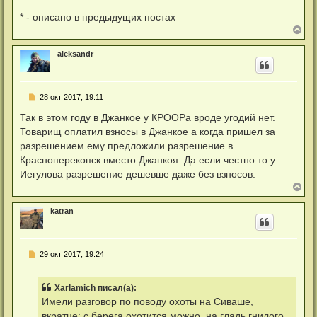
* - описано в предыдущих постах
В
е
р
aleksandr
н
у
т
ь
Н
28 окт 2017, 19:11
с
е
я
п
Так в этом году в Джанкое у КРООРа вроде угодий нет.
к
р
н
Товарищ оплатил взносы в Джанкое а когда пришел за
о
а
ч
разрешением ему предложили разрешение в
ч
и
а
Красноперекопск вместо Джанкоя. Да если честно то у
т
л
а
Иегулова разрешение дешевше даже без взносов.
у
н
В
н
е
о
р
е
katran
н
с
у
о
о
т
б
ь
щ
Н
29 окт 2017, 19:24
с
е
е
я
н
п
к
и
р
н
Xarlamich писал(а):
е
о
а
ч
Имели разговор по поводу охоты на Сиваше,
ч
и
а
вкратце: с берега охотится можно, на гладь гнилого