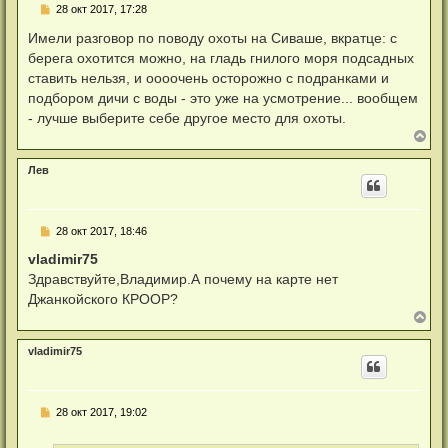
щ
Н
28 окт 2017, 17:28
с
е
е
я
н
п
Имели разговор по поводу охоты на Сиваше, вкратце: с
к
и
р
н
берега охотится можно, на гладь гнилого моря подсадных
е
о
а
ч
ставить нельзя, и оооочень осторожно с подранками и
ч
и
а
подбором дичи с воды - это уже на усмотрение... вообщем
т
л
а
- лучше выберите себе другое место для охоты.
у
н
В
н
е
о
р
е
Лев
н
с
у
о
о
т
б
ь
щ
Н
28 окт 2017, 18:46
с
е
е
я
н
п
vladimir75
к
и
р
н
Здравствуйте,Владимир.А почему на карте нет
е
о
а
ч
Джанкойского КРООР?
ч
и
В
а
т
е
л
а
р
у
н
vladimir75
н
н
у
о
т
е
с
ь
Н
о
28 окт 2017, 19:02
с
е
о
я
п
б
к