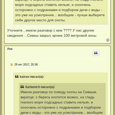
т
л
а
моря подсадных ставить нельзя, и оооочень
у
н
осторожно с подранками и подбором дичи с воды -
н
о
это уже на усмотрение... вообщем - лучше выберите
е
себе другое место для охоты.
с
о
о
Уточните , имели разговор с кем ???? У нас другие
б
щ
сведения ...Сиваш закрыт, кроме 100 метровой зоны
е
В
н
е
и
р
е
Лев
н
у
т
ь
Н
29 окт 2017, 20:36
с
е
я
п
к
р
н
katran писал(а):
о
а
ч
ч
и
а
Xarlamich писал(а):
т
л
а
Имели разговор по поводу охоты на Сиваше,
у
н
вкратце: с берега охотится можно, на гладь
н
о
гнилого моря подсадных ставить нельзя, и
е
оооочень осторожно с подранками и подбором
с
о
дичи с воды - это уже на усмотрение... вообщем
о