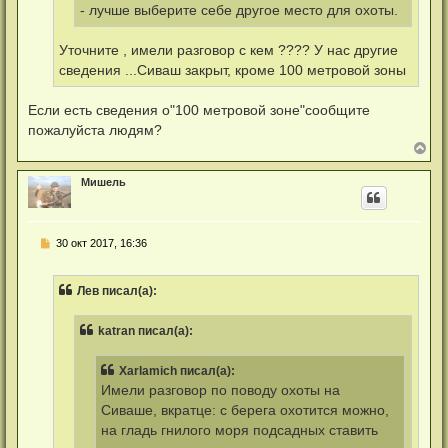
- лучше выберите себе другое место для охоты.
б
щ
е
Уточните , имели разговор с кем ???? У нас другие
н
и
сведения ...Сиваш закрыт, кроме 100 метровой зоны
е
Если есть сведения о"100 метровой зоне"сообщите
пожалуйста людям?
В
е
р
Мишель
н
у
т
ь
Н
30 окт 2017, 16:36
с
е
я
п
к
р
н
Лев писал(а):
о
а
ч
ч
и
а
katran писал(а):
т
л
а
у
н
Xarlamich писал(а):
н
о
Имели разговор по поводу охоты на
е
Сиваше, вкратце: с берега охотится можно,
с
о
на гладь гнилого моря подсадных ставить
о