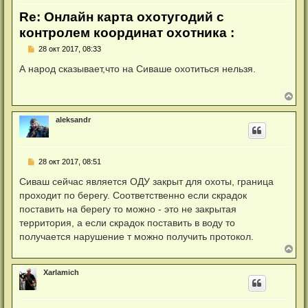
Re: Онлайн карта охотугодий с
контролем координат охотника :
Н
28 окт 2017, 08:33
е
п
А народ сказывает,что на Сиваше охотиться нельзя.
р
о
ч
В
и
е
т
р
а
aleksandr
н
н
у
н
т
о
ь
е
Н
28 окт 2017, 08:51
с
с
е
я
о
п
Сиваш сейчас является ОДУ закрыт для охоты, граница
к
о
р
б
н
проходит по берегу. Соответственно если скрадок
о
щ
а
ч
поставить на берегу то можно - это не закрытая
е
ч
и
н
а
территория, а если скрадок поставить в воду то
т
и
л
а
получается нарушение т можно получить протокол.
е
у
н
В
н
е
о
р
е
Xarlamich
н
с
у
о
о
т
б
ь