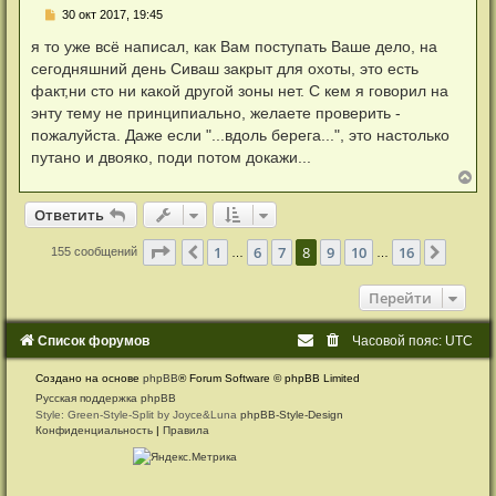
ь
Н
30 окт 2017, 19:45
с
е
я
п
я то уже всё написал, как Вам поступать Ваше дело, на
к
р
н
сегодняшний день Сиваш закрыт для охоты, это есть
о
а
ч
факт,ни сто ни какой другой зоны нет. С кем я говорил на
ч
и
а
энту тему не принципиально, желаете проверить -
т
л
а
пожалуйста. Даже если "...вдоль берега...", это настолько
у
н
путано и двояко, поди потом докажи...
н
о
В
е
е
с
р
Ответить
О
т
в
е
т
и
т
ь
о
н
о
у
б
Страница
8
из
16
1
6
7
8
9
10
16
Пред.
След.
155 сообщений
…
…
т
щ
ь
е
с
н
Перейти
я
и
к
е
н
Список форумов
Часовой пояс:
UTC
а
ч
а
Создано на основе
phpBB
® Forum Software © phpBB Limited
л
Русская поддержка phpBB
у
Style: Green-Style-Split by Joyce&Luna
phpBB-Style-Design
Конфиденциальность
|
Правила