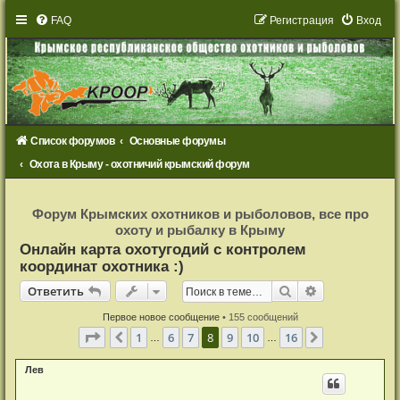
FAQ
Р
е
г
и
с
т
р
а
ц
и
я
Вход
Список форумов
Основные форумы
Охота в Крыму - охотничий крымский форум
Р
е
Форум Крымских охотников и рыболовов, все про
г
охоту и рыбалку в Крыму
и
с
Онлайн карта охотугодий с контролем
т
координат охотника :)
р
а
Ответить
ц
Поиск
Расширенный
О
т
в
е
т
и
т
ь
и
я
Первое новое сообщение
• 155 сообщений
Страница
8
из
16
1
6
7
8
9
10
16
Пред.
След.
…
…
Лев