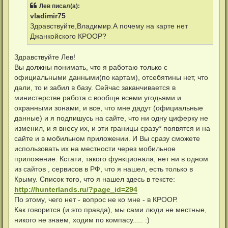
р
щ
н
Лев писал(а):
о
е
а
ч
н
vladimir75
ч
и
и
а
Здравствуйте,Владимир.А почему на карте нет
т
е
л
а
Джанкойского КРООР?
у
н
н
о
Здравствуйте Лев!
е
Вы должны понимать, что я работаю только с
с
о
официальными данными(по картам), отсебятины нет, что
о
дали, то и забил в базу. Сейчас заканчивается в
б
щ
министерстве работа с вообще всеми угодьями и
е
охранными зонами, и все, что мне дадут (официальные
н
и
данные) и я подпишусь на сайте, что ни одну циферку не
е
изменил, и я внесу их, и эти границы сразу* появятся и на
сайте и в мобильном приложении. И Вы сразу сможете
использовать их на местности через мобильное
приложение. Кстати, такого функционала, нет ни в одном
из сайтов , сервисов в РФ, что я нашел, есть только в
Крыму. Список того, что я нашел здесь в тексте:
http://hunterlands.ru/?page_id=294
По этому, чего нет - вопрос не ко мне - в КРООР.
Как говорится (и это правда), мы сами люди не местные,
никого не знаем, ходим по компасу..... :)