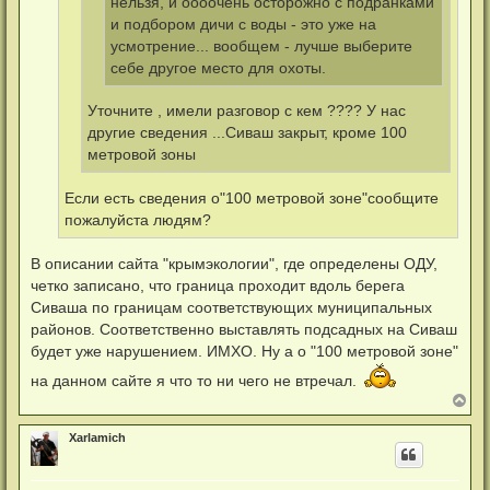
нельзя, и оооочень осторожно с подранками
б
щ
и подбором дичи с воды - это уже на
е
усмотрение... вообщем - лучше выберите
н
и
себе другое место для охоты.
е
Уточните , имели разговор с кем ???? У нас
другие сведения ...Сиваш закрыт, кроме 100
метровой зоны
Если есть сведения о"100 метровой зоне"сообщите
пожалуйста людям?
В описании сайта "крымэкологии", где определены ОДУ,
четко записано, что граница проходит вдоль берега
Сиваша по границам соответствующих муниципальных
районов. Соответственно выставлять подсадных на Сиваш
будет уже нарушением. ИМХО. Ну а о "100 метровой зоне"
на данном сайте я что то ни чего не втречал.
В
е
р
Xarlamich
н
у
т