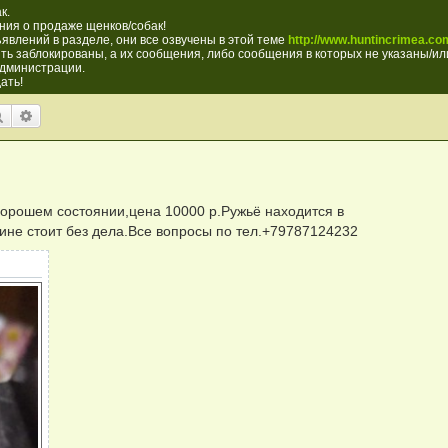
к.
ия о продаже щенков/собак!
явлений в разделе, они все озвучены в этой теме
http://www.huntincrimea.com
ть заблокированы, а их сообщения, либо сообщения в которых не указаны/или
администрации.
ать!
Поиск
Расширенный поиск
хорошем состоянии,цена 10000 р.Ружьё находится в
ине стоит без дела.Все вопросы по тел.+79787124232