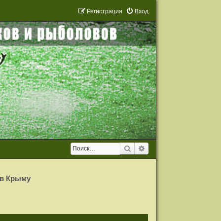
Р
е
г
и
с
т
р
а
ц
и
я
Вход
Поиск
Расширенный поиск
 в Крыму