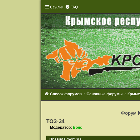
Ссылки
FAQ
Список форумов
Основные форумы
Крымс
Р
е
Форум К
г
и
ТОЗ-34
с
т
Модератор:
Бонс
р
а
ц
Правила форума