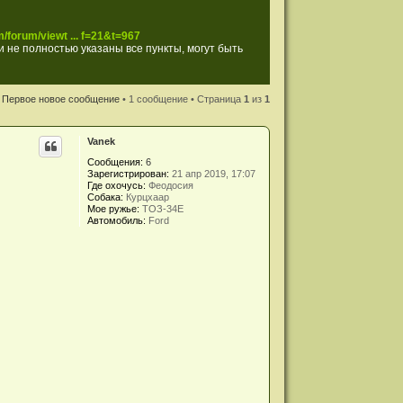
/forum/viewt ... f=21&t=967
 не полностью указаны все пункты, могут быть
Первое новое сообщение
• 1 сообщение • Страница
1
из
1
Vanek
Сообщения:
6
Зарегистрирован:
21 апр 2019, 17:07
Где охочусь:
Феодосия
Собака:
Курцхаар
Мое ружье:
ТОЗ-34Е
Автомобиль:
Ford