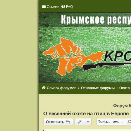
Ссылки
FAQ
Список форумов
Основные форумы
Охота
Р
е
Форум К
г
и
О весенней охоте на птиц в Европе
с
т
Ответить
О
т
в
е
т
и
т
ь
р
а
ц