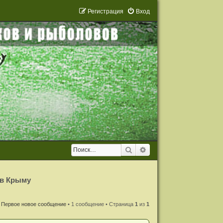
Р
е
г
и
с
т
р
а
ц
и
я
Вход
Поиск
Расширенный поиск
 в Крыму
Первое новое сообщение
• 1 сообщение • Страница
1
из
1