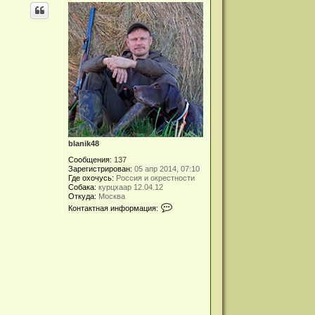
blanik48
Сообщения:
137
Зарегистрирован:
05 апр 2014, 07:10
Где охочусь:
Россия и окрестности
Собака:
курцхаар 12.04.12
Откуда:
Москва
К
Контактная информация:
о
н
т
а
к
т
н
а
я
и
н
ф