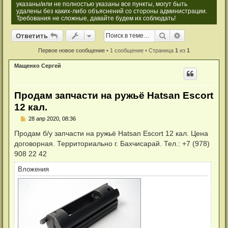
указаны/или не полностью указаны все пункты, могут быть
удалены без каких-либо объяснений со стороны администрации.
Требования не сложные, давайте будем их соблюдать!
Ответить
Поиск
Расширенный
О
т
в
е
т
и
т
ь
Первое новое сообщение
• 1 сообщение • Страница
1
из
1
Мащенко Сергей
Продам запчасти на ружьё Hatsan Еscort
12 кал.
Н
28 апр 2020, 08:36
е
п
Продам б/у запчасти на ружьё Hatsan Еscort 12 кал. Цена
р
договорная. Территориально г. Бахчисарай. Тел.: +7 (978)
о
ч
908 22 42
и
т
Вложения
а
н
н
о
е
с
о
о
б