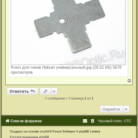
Ключ для чоков Hatsan универсальный.jpg (29.52 КБ) 5578
просмотров
В
е
р
Ответить
О
т
в
е
т
и
т
ь
н
у
1 сообщение • Страница
1
из
1
т
ь
Перейти
с
я
к
Список форумов
Часовой пояс:
UTC
н
а
Создано на основе
phpBB
® Forum Software © phpBB Limited
ч
а
Русская поддержка phpBB