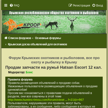
FAQ
Р
е
г
и
с
т
р
а
ц
и
я
Вход
Список форумов
Основные форумы
Крымская доска объявлений для охотников
Р
е
Форум Крымских охотников и рыболовов, все про
г
охоту и рыбалку в Крыму
и
с
Продам запчасти на ружьё Hatsan Еscort 12 кал.
т
р
Модератор:
Бонс
а
ц
Правила форума
и
Правила размещения объявлений о продаже собак.
я
Уважаемые пользователи размещающие объявления о продаже
щенков/собак!
Просим вас ознакомиться с правилами подачи объявлений в
разделе, они все озвучены в этой теме
http://www.huntincrimea.com/forum/viewt ... f=21&t=967
Пользователи, нарушившие эти правила, могут быть
заблокированы, а их сообщения, либо сообщения в которых не