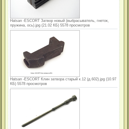
щ
е
н
и
е
Hatsan -ESCORT Затвор новый (выбрасыватель, гнеток,
пружина, ось).jpg (21.02 КБ) 5578 просмотров
Hatsan -ESCORT Клин затвора старый к.12 (д.602).jpg (10.97
КБ) 5578 просмотров