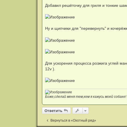
Добавил решёточку для гриля и тонкие шам
Ну и щипчики для "перевернуть" и кочерёжк
Для ускорения процесса розжига углей ма
12v ).
Боже,сделай меня тем,кем я кажусь моей собаке!
Ответить
О
т
в
е
т
и
т
ь
Вернуться в «Охотный ряд»