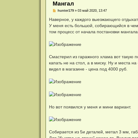
и
Мангал
я
Н
hunter179
»
03 май 2020, 13:47
е
п
Наверное, у каждого выезжающего отдыхать
р
У меня есть большой, собирающийся в чемод
о
ч
том процесс от начала постановки мангала
и
т
а
н
н
о
Смастерил из гаражного хлама вот такую 
е
капать не на стол, а в миску. Ну и места н
с
о
видел в магазине - цена под 4000 руб.
о
б
щ
е
н
и
е
Но вот появился у меня и мини вариант.
Собирается из 5и деталей, метал 3 мм, га
Для "быстро на двоих" самое то. Входит по