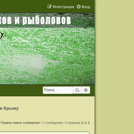
Р
е
г
и
с
т
р
а
ц
и
я
Вход
Поиск
Расширенный поиск
 в Крыму
Первое новое сообщение
• 1 сообщение • Страница
1
из
1