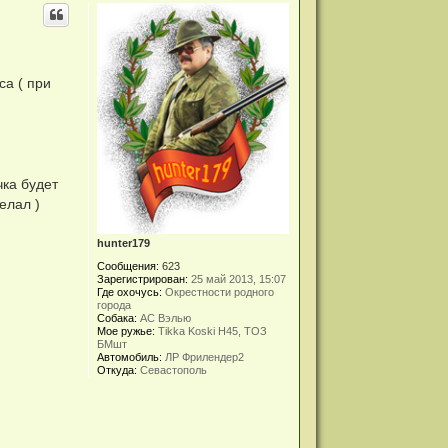
са ( при
ка будет
елал )
hunter179
Сообщения:
623
Зарегистрирован:
25 май 2013, 15:07
Где охочусь:
Окрестности родного
города
Собака:
АС Вэлью
Мое ружье:
Tikka Koski H45, ТОЗ
БМшт
Автомобиль:
ЛР Фрилендер2
Откуда:
Севастополь