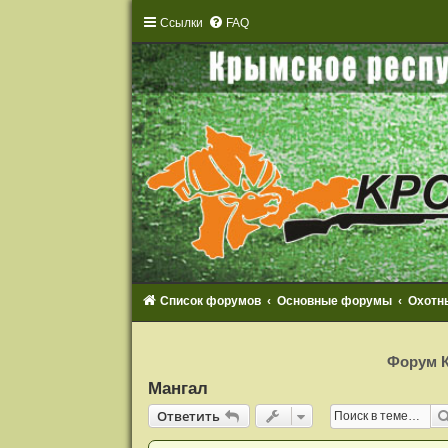
Ссылки
FAQ
Список форумов
Основные форумы
Охотн
Р
е
Форум К
г
и
Мангал
с
т
Ответить
О
т
в
е
т
и
т
ь
р
а
ц