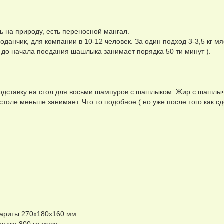
 на природу, есть переносной мангал.
анчик, для компании в 10-12 человек. За один подход 3-3,5 кг мя
 до начала поедания шашлыка занимает порядка 50 ти минут ).
подставку на стол для восьми шампуров с шашлыком. Жир с шашлыч
а столе меньше занимает. Что то подобное ( но уже после того как сд
бариты 270х180х160 мм.
рядка 800 гр мяса.