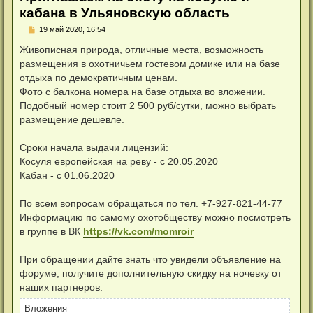
кабана в Ульяновскую область
Н
19 май 2020, 16:54
е
п
Живописная природа, отличные места, возможность
р
размещения в охотничьем гостевом домике или на базе
о
ч
отдыха по демократичным ценам.
и
Фото с балкона номера на базе отдыха во вложении.
т
а
Подобный номер стоит 2 500 руб/сутки, можно выбрать
н
размещение дешевле.
н
о
е
Сроки начала выдачи лицензий:
с
о
Косуля европейская на реву - с 20.05.2020
о
Кабан - с 01.06.2020
б
щ
е
н
По всем вопросам обращаться по тел. +7-927-821-44-77
и
Информацию по самому охотобществу можно посмотреть
е
в группе в ВК
https://vk.com/momroir
При обращении дайте знать что увидели объявление на
форуме, получите дополнительную скидку на ночевку от
наших партнеров.
Вложения