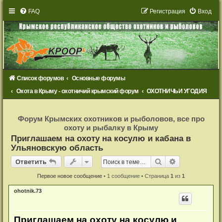
FAQ
Р
е
г
и
с
т
р
а
ц
и
я
Вход
Список форумов
Основные форумы
Охота в Крыму - охотничий крымский форум
ОХОТНИЧЬИ УГОДИЯ
Р
е
Форум Крымских охотников и рыболовов, все про
г
охоту и рыбалку в Крыму
и
с
Приглашаем на охоту на косулю и кабана в
т
Ульяновскую область
р
а
Ответить
ц
Поиск
Расширенный
О
т
в
е
т
и
т
ь
и
я
Первое новое сообщение
• 1 сообщение • Страница
1
из
1
ohotnik.73
Приглашаем на охоту на косулю и