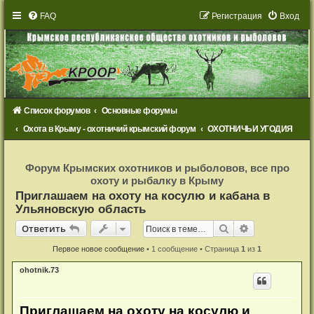
FAQ
Р
е
г
и
с
т
р
а
ц
и
я
Вход
Список форумов
Основные форумы
Охота в Крыму - охотничий крымский форум
ОХОТНИЧЬИ УГОДИЯ
Р
е
Форум Крымских охотников и рыболовов, все про
г
охоту и рыбалку в Крыму
и
с
Приглашаем на охоту на косулю и кабана в
т
Ульяновскую область
р
а
Ответить
ц
Поиск
Расширенный
О
т
в
е
т
и
т
ь
и
я
Первое новое сообщение
• 1 сообщение • Страница
1
из
1
ohotnik.73
Приглашаем на охоту на косулю и