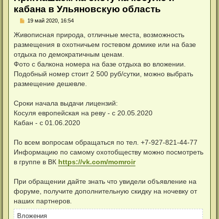
кабана в Ульяновскую область
Н
19 май 2020, 16:54
е
п
Живописная природа, отличные места, возможность
р
размещения в охотничьем гостевом домике или на базе
о
ч
отдыха по демократичным ценам.
и
Фото с балкона номера на базе отдыха во вложении.
т
а
Подобный номер стоит 2 500 руб/сутки, можно выбрать
н
размещение дешевле.
н
о
е
Сроки начала выдачи лицензий:
с
о
Косуля европейская на реву - с 20.05.2020
о
Кабан - с 01.06.2020
б
щ
е
н
По всем вопросам обращаться по тел. +7-927-821-44-77
и
Информацию по самому охотобществу можно посмотреть
е
в группе в ВК
https://vk.com/momroir
При обращении дайте знать что увидели объявление на
форуме, получите дополнительную скидку на ночевку от
наших партнеров.
Вложения