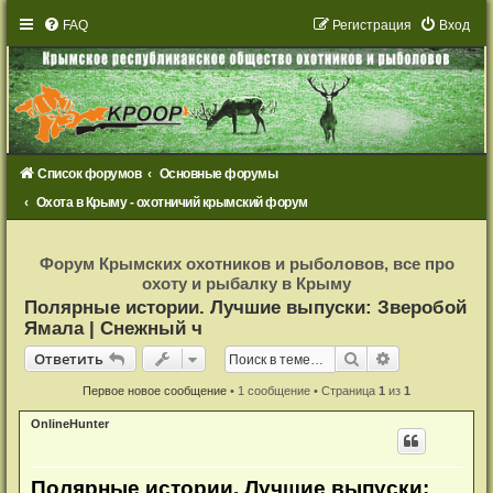
FAQ
Р
е
г
и
с
т
р
а
ц
и
я
Вход
Список форумов
Основные форумы
Охота в Крыму - охотничий крымский форум
Р
е
Форум Крымских охотников и рыболовов, все про
г
охоту и рыбалку в Крыму
и
с
Полярные истории. Лучшие выпуски: Зверобой
т
Ямала | Снежный ч
р
а
Ответить
ц
Поиск
Расширенный
О
т
в
е
т
и
т
ь
и
я
Первое новое сообщение
• 1 сообщение • Страница
1
из
1
OnlineHunter
Полярные истории. Лучшие выпуски: