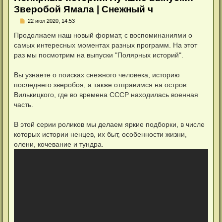
Зверобой Ямала | Снежный ч
Н
22 июл 2020, 14:53
е
п
Продолжаем наш новый формат, с воспоминаниями о
р
самых интересных моментах разных программ. На этот
о
ч
раз мы посмотрим на выпуски "Полярных историй".
и
т
а
Вы узнаете о поисках снежного человека, историю
н
последнего зверобоя, а также отправимся на остров
н
о
Вилькицкого, где во времена СССР находилась военная
е
часть.
с
о
о
В этой серии роликов мы делаем яркие подборки, в числе
б
щ
которых истории ненцев, их быт, особенности жизни,
е
н
олени, кочевание и тундра.
и
е