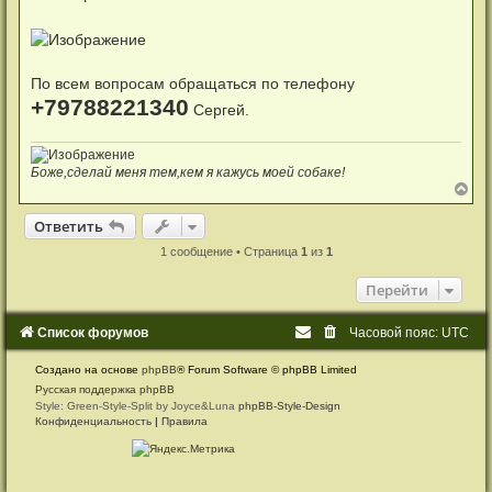
н
и
е
По всем вопросам обращаться по телефону
+79788221340
Сергей.
Боже,сделай меня тем,кем я кажусь моей собаке!
В
е
р
Ответить
О
т
в
е
т
и
т
ь
н
у
1 сообщение • Страница
1
из
1
т
ь
Перейти
с
я
к
Список форумов
Часовой пояс:
UTC
н
а
Создано на основе
phpBB
® Forum Software © phpBB Limited
ч
а
Русская поддержка phpBB
л
Style: Green-Style-Split by Joyce&Luna
phpBB-Style-Design
у
Конфиденциальность
|
Правила