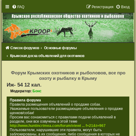
FAQ
Р
е
г
и
с
т
р
а
ц
и
я
Вход
Список форумов
Основные форумы
Крымская доска объявлений для охотников
Р
е
Форум Крымских охотников и рыболовов, все про
г
охоту и рыбалку в Крыму
и
с
Иж- 54 12 кал.
т
р
Модератор:
Бонс
а
ц
Правила форума
и
Правила размещения объявлений о продаже собак.
я
Уважаемые пользователи размещающие объявления о продаже
щенков/собак!
Просим вас ознакомиться с правилами подачи объявлений в
разделе, они все озвучены в этой теме
http://www.huntincrimea.com/forum/viewt ... f=21&t=967
Пользователи, нарушившие эти правила, могут быть
заблокированы, а их сообщения, либо сообщения в которых не