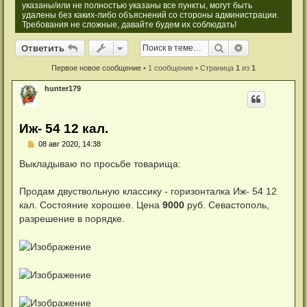
указаны/или не полностью указаны все пункты, могут быть
удалены без каких-либо объяснений со стороны администрации.
Требования не сложные, давайте будем их соблюдать!
Ответить
Поиск
Расширенный
О
т
в
е
т
и
т
ь
Первое новое сообщение
• 1 сообщение • Страница
1
из
1
hunter179
Иж- 54 12 кал.
Н
08 авг 2020, 14:38
е
п
Выкладываю по просьбе товарища:
р
о
ч
Продам двуствольную классику - горизонталка Иж- 54 12
и
кал. Состояние хорошее. Цена
9000
руб. Севастополь,
т
а
разрешение в порядке.
н
н
о
е
с
о
о
б
щ
е