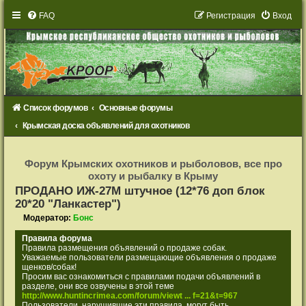
FAQ
Р
е
г
и
с
т
р
а
ц
и
я
Вход
Список форумов
Основные форумы
Крымская доска объявлений для охотников
Р
е
Форум Крымских охотников и рыболовов, все про
г
охоту и рыбалку в Крыму
и
с
ПРОДАНО ИЖ-27М штучное (12*76 доп блок
т
20*20 "Ланкастер")
р
а
Модератор:
Бонс
ц
и
я
Правила форума
Правила размещения объявлений о продаже собак.
Уважаемые пользователи размещающие объявления о продаже
щенков/собак!
Просим вас ознакомиться с правилами подачи объявлений в
разделе, они все озвучены в этой теме
http://www.huntincrimea.com/forum/viewt ... f=21&t=967
Пользователи, нарушившие эти правила, могут быть