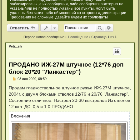
заблокированы, а их сообщения, либо сообщения в которых не
указаны/или не полностью указаны все пункты, могут быть
удалены без каких-либо объяснений со стороны администрации.
Требования не сложные, давайте будем их соблюдать!
Ответить
Поиск
Расширенный
О
т
в
е
т
и
т
ь
Первое новое сообщение
• 1 сообщение • Страница
1
из
1
Petr...sh
ПРОДАНО ИЖ-27М штучное (12*76 доп
блок 20*20 "Ланкастер")
Н
03 сен 2020, 09:59
е
п
Продам гладкоствольное штучное ружье ИЖ-27М штучное,
р
2004г. с двумя блоками стволов 12/76 и 20/76 "Ланкастер".
о
ч
Состояние отличное. Настрел 20-30 выстрелов Из стволов
и
12 кал. ДС: 0,5 и 1.0 ПРОДАНО.
т
а
н
Вложения
н
о
е
с
о
о