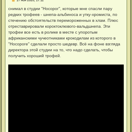
е
п
снимал в студии "Носорог", которые мне спасли пару
р
редких трофеев - шнепа-альбиноса и утку-хромиста, по
о
ч
стечению обстоятельств перемороженных в хлам. Плюс
и
отреставрировали короктоклювого-вальдшнепа. Эти
т
а
трофеи все есть в ролике в месте с упоротым
н
африканскими чучеотниками крокодилам из которого в
н
о
"Носороге" сделали просто шедевр. Всё на фоне взгляда
е
директора этой студии на то, что надо сделать, чтобы
с
о
получить хороший трофей.
о
б
щ
е
н
и
е