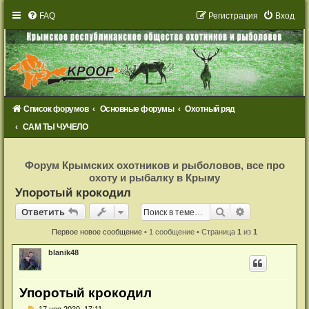
FAQ
Р
е
г
и
с
т
р
а
ц
и
я
Вход
Список форумов
Основные форумы
Охотный ряд
САМ ТЫ ЧУЧЕЛО
Р
е
Форум Крымских охотников и рыболовов, все про
г
охоту и рыбалку в Крыму
и
с
Упоротый крокодил
т
р
Ответить
Поиск
Расширенный
О
т
в
е
т
и
т
ь
а
ц
и
Первое новое сообщение
• 1 сообщение • Страница
1
из
1
я
blanik48
Упоротый крокодил
Н
17 ноя 2020, 17:11