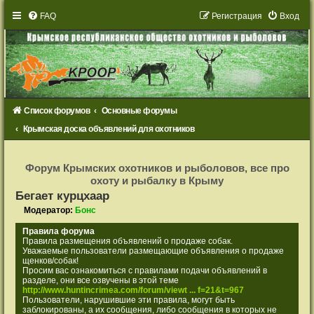
FAQ
Р
е
г
и
с
т
р
а
ц
и
я
Вход
Список форумов
Основные форумы
Крымская доска объявлений для охотников
Р
е
Форум Крымских охотников и рыболовов, все про
г
охоту и рыбалку в Крыму
и
с
Бегает курцхаар
т
р
Модератор:
Бонс
а
ц
Правила форума
и
Правила размещения объявлений о продаже собак.
я
Уважаемые пользователи размещающие объявления о продаже
щенков/собак!
Просим вас ознакомиться с правилами подачи объявлений в
разделе, они все озвучены в этой теме
http://www.huntincrimea.com/forum/viewt ... f=21&t=967
Пользователи, нарушившие эти правила, могут быть
заблокированы, а их сообщения, либо сообщения в которых не