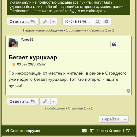
указаны/или не полностью указаны все пункты, могут быть
удалены без каких-либо объяснений со стороны администрации.
Требования не сложные, давайте будем их соблюдать!
Ответить
Поиск
Расширенный
О
т
в
е
т
и
т
ь
Первое новое сообщение
• 1 сообщение • Страница
1
из
1
Yurec68
Бегает курцхаар
Н
03 сен 2023, 05:42
е
п
По информации от местных жителей, в районе Отрадного
р
уже неделю бегает курцхаар. Тот, кто потерял - ищите
о
ч
лучше!
и
В
т
е
а
р
Ответить
н
О
т
в
е
т
и
т
ь
н
н
у
о
1 сообщение • Страница
1
из
1
т
е
с
ь
Перейти
о
с
о
я
б
к
Список форумов
Часовой пояс:
UTC
щ
н
е