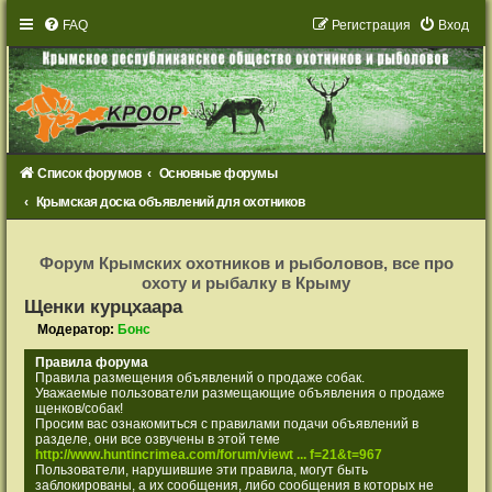
FAQ
Р
е
г
и
с
т
р
а
ц
и
я
Вход
Список форумов
Основные форумы
Крымская доска объявлений для охотников
Р
е
Форум Крымских охотников и рыболовов, все про
г
охоту и рыбалку в Крыму
и
с
Щенки курцхаара
т
р
Модератор:
Бонс
а
ц
Правила форума
и
Правила размещения объявлений о продаже собак.
я
Уважаемые пользователи размещающие объявления о продаже
щенков/собак!
Просим вас ознакомиться с правилами подачи объявлений в
разделе, они все озвучены в этой теме
http://www.huntincrimea.com/forum/viewt ... f=21&t=967
Пользователи, нарушившие эти правила, могут быть
заблокированы, а их сообщения, либо сообщения в которых не