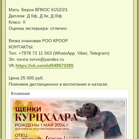
н
и
Мать: Берси ВПКОС 6152/23.
е
Диплом: Д IIф, Д IIк, Д IIIф
Класс: II
Оценка экстерьера: отлично.
Вязка плановая РОО КРООР
КОНТАКТЫ:
Тел. +7978 72 11 563 (WhatsApp, Viber, Telegram)
Эл. почта
svrvn@yandex.ru
VK
https://vk.com/id549573395
Цена 25 000 руб.
Поможем дистанционно в воспитании и натаске.
Вложения