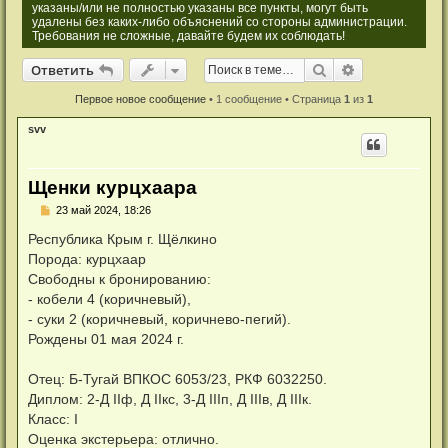
указаны/или не полностью указаны все пункты, могут быть
удалены без каких-либо объяснений со стороны администрации.
Требования не сложные, давайте будем их соблюдать!
Ответить
Поиск
Расширенный
О
т
в
е
т
и
т
ь
Первое новое сообщение
• 1 сообщение • Страница
1
из
1
svv
Щенки курцхаара
Н
23 май 2024, 18:26
е
п
Республика Крым г. Щёлкино
р
Порода: курцхаар
о
ч
Свободны к бронированию:
и
- кобели 4 (коричневый),
т
а
- суки 2 (коричневый, коричнево-пегий).
н
Рождены 01 мая 2024 г.
н
о
е
Отец: Б-Тугай ВПКОС 6053/23, РКФ 6032250.
с
о
Диплом: 2-Д IIф, Д IIкс, 3-Д IIIп, Д IIIв, Д IIIк.
о
Класс: I
б
щ
Оценка экстерьера: отлично.
е