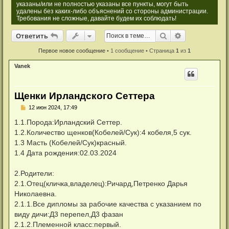
указаны/или не полностью указаны все пункты, могут быть
удалены без каких-либо объяснений со стороны администрации.
Требования не сложные, давайте будем их соблюдать!
Ответить
Поиск
Расширенный
О
т
в
е
т
и
т
ь
Первое новое сообщение
• 1 сообщение • Страница
1
из
1
Vanek
Щенки Ирландского Сеттера
Н
12 июн 2024, 17:49
е
п
1.1.Порода:Ирландский Сеттер.
р
1.2.Количество щенков(Кобелей/Сук):4 кобеля,5 сук.
о
ч
1.3 Масть (Кобелей/Сук)красный.
и
1.4 Дата рождения:02.03.2024
т
а
н
2.Родители:
н
о
2.1.Отец(кличка,владелец):Ричард,Петренко Дарья
е
Николаевна.
с
о
2.1.1.Все дипломы за рабочие качества с указанием по
о
виду дичи:Д3 перепел,Д3 фазан
б
щ
2.1.2.Племенной класс:первый.
е