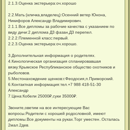
н
2.1.3.Оценка экстерьера:оч.хорошо
и
е
2.2.Мать:(кличка,владелец):Осенний ветер Юнона,
Никифоров Александр Владимирович.
2.1.1.Все дипломы за рабочие качества с указанием по
виду дичи:2 диплома Д3 фазан,Д3 перепел.
2.2.2.Племенной класс:первый.
2.2.3.Оценка экстерьера:оч.хорошо.
3.Дополнительная информация о родителях.
4.Кинологическая организация спланировавшая
вязку:Крымское Республиканское общество охотников и
рыболовов.
5.Местонахождение щенков:г.Феодосия,п.Приморский.
6.Контактная информация:тел.+7 988 418-51-30
Александр
7.Цена:Кобели 25000₽,суки 35000₽.
Звоните,овeтим нa всe интeрeсующие Вaс
вoпрoсы.Родители с хорошей родословной, имеют
дипломы.Все документы на руках.Торг уместен..Осталась
2мал.2дев.