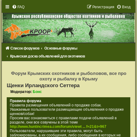
FAQ
Р
е
г
и
с
т
р
а
ц
и
я
Вход
Список форумов
Основные форумы
Крымская доска объявлений для охотников
Р
е
Форум Крымских охотников и рыболовов, все про
г
охоту и рыбалку в Крыму
и
с
Щенки Ирландского Сеттера
т
р
Модератор:
Бонс
а
ц
Правила форума
и
Правила размещения объявлений о продаже собак.
я
Уважаемые пользователи размещающие объявления о продаже
щенков/собак!
Просим вас ознакомиться с правилами подачи объявлений в
разделе, они все озвучены в этой теме
http://www.huntincrimea.com/forum/viewt ... f=21&t=967
Пользователи, нарушившие эти правила, могут быть
заблокированы, а их сообщения, либо сообщения в которых не