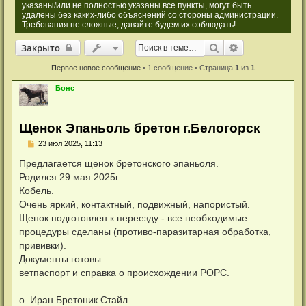
указаны/или не полностью указаны все пункты, могут быть
удалены без каких-либо объяснений со стороны администрации.
Требования не сложные, давайте будем их соблюдать!
Закрыто
Поиск
Расширенный 
Закрыто
Первое новое сообщение
• 1 сообщение • Страница
1
из
1
Бонс
Щенок Эпаньоль бретон г.Белогорск
Н
23 июл 2025, 11:13
е
п
Предлагается щенок бретонского эпаньоля.
р
Родился 29 мая 2025г.
о
ч
Кобель.
и
Очень яркий, контактный, подвижный, напористый.
т
а
Щенок подготовлен к переезду - все необходимые
н
процедуры сделаны (противо-паразитарная обработка,
н
о
прививки).
е
Документы готовы:
с
о
ветпаспорт и справка о происхождении РОРС.
о
б
щ
о. Иран Бретоник Стайл
е