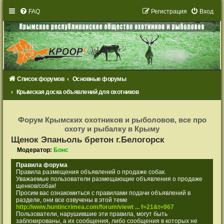
FAQ
Р
е
г
и
с
т
р
а
ц
и
я
Вход
Список форумов
Основные форумы
Крымская доска объявлений для охотников
Р
е
Форум Крымских охотников и рыболовов, все про
г
охоту и рыбалку в Крыму
и
с
Щенок Эпаньоль бретон г.Белогорск
т
р
Модератор:
Бонс
а
ц
Правила форума
и
Правила размещения объявлений о продаже собак.
я
Уважаемые пользователи размещающие объявления о продаже
щенков/собак!
Просим вас ознакомиться с правилами подачи объявлений в
разделе, они все озвучены в этой теме
http://www.huntincrimea.com/forum/viewt ... f=21&t=967
Пользователи, нарушившие эти правила, могут быть
заблокированы, а их сообщения, либо сообщения в которых не