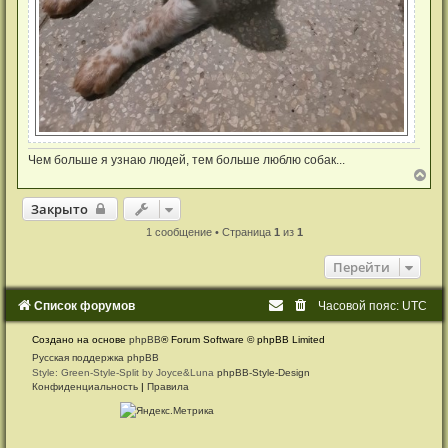
Чем больше я узнаю людей, тем больше люблю собак...
В
е
р
Закрыто
Закрыто
н
у
1 сообщение • Страница
1
из
1
т
ь
Перейти
с
я
к
Список форумов
Часовой пояс:
UTC
н
а
Создано на основе
phpBB
® Forum Software © phpBB Limited
ч
а
Русская поддержка phpBB
л
Style: Green-Style-Split by Joyce&Luna
phpBB-Style-Design
у
Конфиденциальность
|
Правила