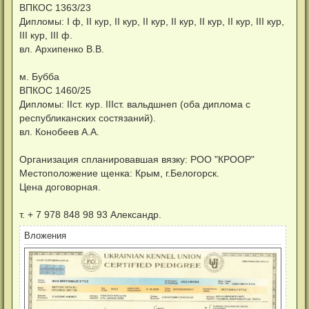
н
ВПКОС 1363/23
и
Дипломы: I ф, II кур, II кур, II кур, II кур, II кур, II кур, III кур,
е
III кур, III ф.
вл. Архипенко В.В.
м. Бубба
ВПКОС 1460/25
Дипломы: IIст. кур. IIIст. вальдшнеп (оба диплома с
республиканских состязаний).
вл. Конобеев А.А.
Организация спланировавшая вязку: РОО "КРООР"
Местоположение щенка: Крым, г.Белогорск.
Цена договорная.
т. + 7 978 848 98 93 Александр.
Вложения