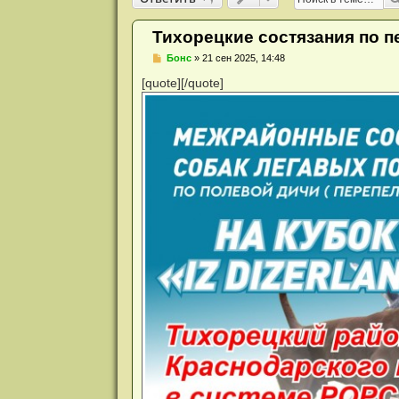
и
я
Тихорецкие состязания по п
Н
Бонс
»
21 сен 2025, 14:48
е
п
[quote][/quote]
р
о
ч
и
т
а
н
н
о
е
с
о
о
б
щ
е
н
и
е