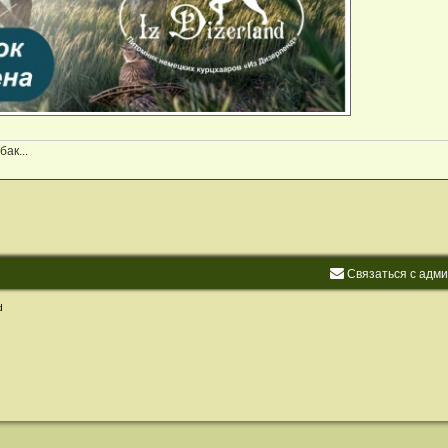
ак...
С
в
я
з
а
т
ь
с
я
с
а
д
м
d