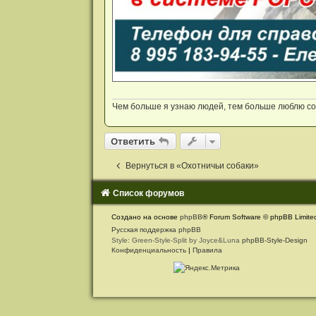
Чем больше я узнаю людей, тем больше люблю соб
Ответить
О
т
в
е
т
и
т
ь
Вернуться в «Охотничьи собаки»
Список форумов
С
Создано на основе
phpBB
® Forum Software © phpBB Limite
в
Русская поддержка phpBB
Style: Green-Style-Split by Joyce&Luna
phpBB-Style-Design
я
Конфиденциальность
|
Правила
з
а
т