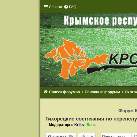
Ссылки
FAQ
Список форумов
Основные форумы
Охотн
Р
е
Форум К
г
и
Тихорецкие состязания по перепелу
с
т
Модераторы:
Krilov
,
Бонс
р
а
Ответить
ц
О
т
в
е
т
и
т
ь