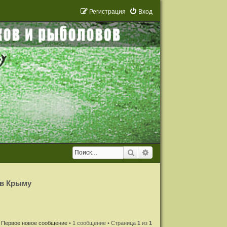
Р
е
г
и
с
т
р
а
ц
и
я
Вход
Поиск
Расширенный поиск
 в Крыму
Первое новое сообщение
• 1 сообщение • Страница
1
из
1