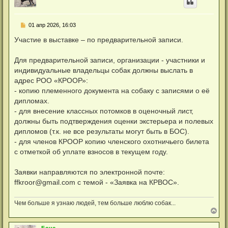
у
т
ь
Н
01 апр 2026, 16:03
с
е
я
п
Участие в выставке – по предварительной записи.
к
р
н
о
а
ч
Для предварительной записи, организации - участники и
ч
и
а
индивидуальные владельцы собак должны выслать в
т
л
а
адрес РОО «КРООР»:
у
н
- копию племенного документа на собаку с записями о её
н
о
дипломах.
е
- для внесение классных потомков в оценочный лист,
с
о
должны быть подтверждения оценки экстерьера и полевых
о
дипломов (т.к. не все результаты могут быть в БОС).
б
щ
- для членов КРООР копию членского охотничьего билета
е
н
с отметкой об уплате взносов в текущем году.
и
е
Заявки направляются по электронной почте:
ffkroor@gmail.com
с темой - «Заявка на КРВОС».
Чем больше я узнаю людей, тем больше люблю собак...
В
е
р
Бонс