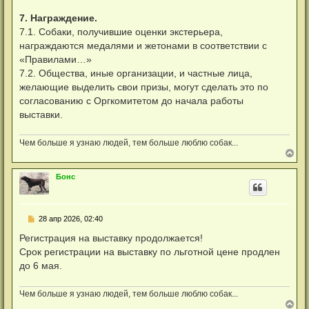
7. Награждение.
7.1. Собаки, получившие оценки экстерьера,
награждаются медалями и жетонами в соответствии с
«Правилами…»
7.2. Общества, иные организации, и частные лица,
желающие выделить свои призы, могут сделать это по
согласованию с Оргкомитетом до начала работы
выставки.
Чем больше я узнаю людей, тем больше люблю собак...
В
е
р
Бонс
н
у
т
ь
Н
28 апр 2026, 02:40
с
е
я
п
Регистрация на выставку продолжается!
к
р
н
Срок регистрации на выставку по льготной цене продлен
о
а
ч
до 6 мая.
ч
и
а
т
л
а
Чем больше я узнаю людей, тем больше люблю собак...
у
н
В
н