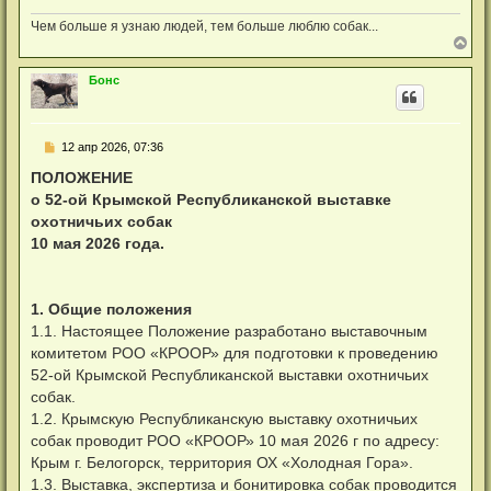
ч
и
а
т
Чем больше я узнаю людей, тем больше люблю собак...
л
а
В
у
н
е
н
р
Бонс
о
н
е
у
с
т
о
ь
о
Н
12 апр 2026, 07:36
с
б
е
я
щ
п
ПОЛОЖЕНИЕ
к
е
р
н
н
о 52-ой Крымской Республиканской выставке
о
и
а
ч
охотничьих собак
е
ч
и
а
10 мая 2026 года.
т
л
а
у
н
н
о
1. Общие положения
е
1.1. Настоящее Положение разработано выставочным
с
о
комитетом РОО «КРООР» для подготовки к проведению
о
52-ой Крымской Республиканской выставки охотничьих
б
щ
собак.
е
н
1.2. Крымскую Республиканскую выставку охотничьих
и
собак проводит РОО «КРООР» 10 мая 2026 г по адресу:
е
Крым г. Белогорск, территория ОХ «Холодная Гора».
1.3. Выставка, экспертиза и бонитировка собак проводится