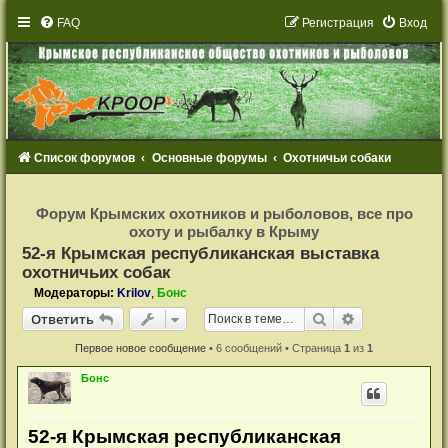
FAQ
Р
е
г
и
с
т
р
а
ц
и
я
Вход
Список форумов
Основные форумы
Охотничьи собаки
Р
е
Форум Крымских охотников и рыболовов, все про
г
охоту и рыбалку в Крыму
и
с
52-я Крымская республиканская выставка
т
охотничьих собак
р
а
Модераторы:
Krilov
,
Бонс
ц
и
Ответить
Поиск
Расширенный
О
т
в
е
т
и
т
ь
я
Первое новое сообщение
• 6 сообщений • Страница
1
из
1
Бонс
52-я Крымская республиканская