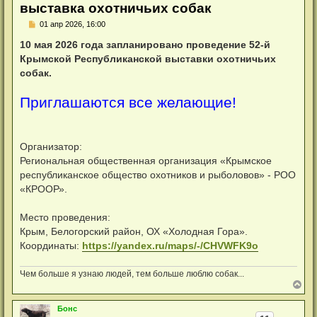
выставка охотничьих собак
Н
01 апр 2026, 16:00
е
п
10 мая 2026 года запланировано проведение 52-й
р
Крымской Республиканской выставки охотничьих
о
ч
собак.
и
т
а
Приглашаются все желающие!
н
н
о
е
с
Организатор:
о
Региональная общественная организация «Крымское
о
б
республиканское общество охотников и рыболовов» - РОО
щ
«КРООР».
е
н
и
Место проведения:
е
Крым, Белогорский район, ОХ «Холодная Гора».
Координаты:
https://yandex.ru/maps/-/CHVWFK9o
Чем больше я узнаю людей, тем больше люблю собак...
В
е
р
Бонс
н