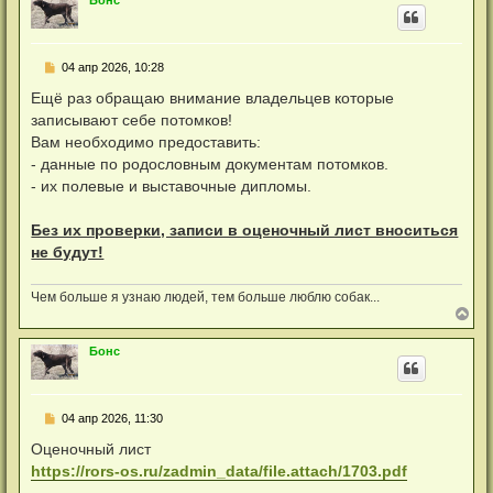
н
у
т
ь
Н
04 апр 2026, 10:28
с
е
я
п
Ещё раз обращаю внимание владельцев которые
к
р
н
записывают себе потомков!
о
а
ч
Вам необходимо предоставить:
ч
и
а
- данные по родословным документам потомков.
т
л
а
- их полевые и выставочные дипломы.
у
н
н
о
Без их проверки, записи в оценочный лист вноситься
е
не будут!
с
о
о
б
Чем больше я узнаю людей, тем больше люблю собак...
щ
В
е
е
н
р
Бонс
и
н
е
у
т
ь
Н
04 апр 2026, 11:30
с
е
я
п
Оценочный лист
к
р
н
https://rors-os.ru/zadmin_data/file.attach/1703.pdf
о
а
ч