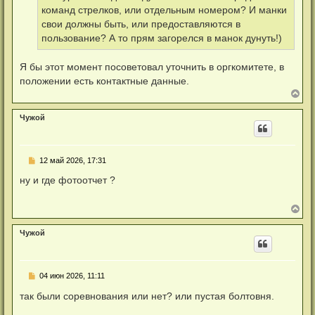
л
а
команд стрелков, или отдельным номером? И манки
у
н
свои должны быть, или предоставляются в
н
о
пользование? А то прям загорелся в манок дунуть!)
е
с
о
Я бы этот момент посоветовал уточнить в оргкомитете, в
о
положении есть контактные данные.
б
щ
В
е
е
н
р
и
Чужой
н
е
у
т
ь
Н
12 май 2026, 17:31
с
е
я
п
ну и где фотоотчет ?
к
р
н
о
а
ч
В
ч
и
е
а
т
р
л
а
Чужой
н
у
н
у
н
т
о
ь
е
Н
04 июн 2026, 11:11
с
с
е
я
о
п
так были соревнования или нет? или пустая болтовня.
к
о
р
б
н
о
щ