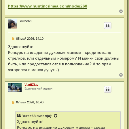
https://www.huntincrimea.com/node/260
В
е
р
Yurec68
н
у
т
ь
Н
05 май 2026, 14:10
с
е
я
п
Здравствуйте!
к
р
н
Конкурс на владение духовым манком - среди команд
о
а
ч
стрелков, или отдельным номером? И манки свои должны
ч
и
а
быть, или предоставляются в пользование? А то прям
т
л
а
загорелся в манок дунуть!)
у
н
В
н
е
о
р
е
VladiZlav
н
с
Бдительный админ
у
о
о
т
б
ь
щ
Н
07 май 2026, 10:40
с
е
е
я
н
п
к
и
р
н
Yurec68
писал(а):
е
о
а
ч
Здравствуйте!
ч
и
а
Конкурс на владение духовым манком - среди
т