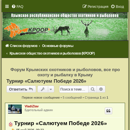
FAQ
Р
е
г
и
с
т
р
а
ц
и
я
Вход
Список форумов
Основные форумы
Крымское общество охотников и рыболовов (КРООР)
Р
е
Форум Крымских охотников и рыболовов, все про
г
охоту и рыбалку в Крыму
и
с
Турнир «Салютуем Победе 2026»
т
р
Ответить
Поиск
Расширенный
О
т
в
е
т
и
т
ь
а
ц
и
Первое новое сообщение
• 5 сообщений • Страница
1
из
1
я
VladiZlav
Бдительный админ
Турнир «Салютуем Победе 2026»
Н
05 май 2026, 09:22