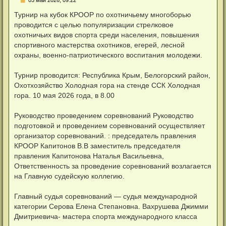
е
п
Турнир на кубок КРООР по охотничьему многоборью
р
проводится с целью популяризации стрелковое
о
ч
охотничьих видов спорта среди населения, повышения
и
спортивного мастерства охотников, егерей, лесной
т
а
охраны, военно-патриотического воспитания молодежи.
н
н
о
Турнир проводится: Республика Крым, Белогорский район,
е
Охотхозяйство Холодная гора на стенде ССК Холодная
с
о
гора. 10 мая 2026 года, в 8.00
о
б
щ
Руководство проведением соревнований Руководство
е
н
подготовкой и проведением соревнований осуществляет
и
организатор соревнований. : председатель правления
е
КРООР Капитонов В.В заместитель председателя
правления Капитонова Наталья Васильевна,
Ответственность за проведение соревнований возлагается
на Главную судейскую коллегию.
Главный судья соревнований — судья международной
категории Серова Елена Степановна. Вахрушева Джимми
Дмитриевича- мастера спорта международного класса