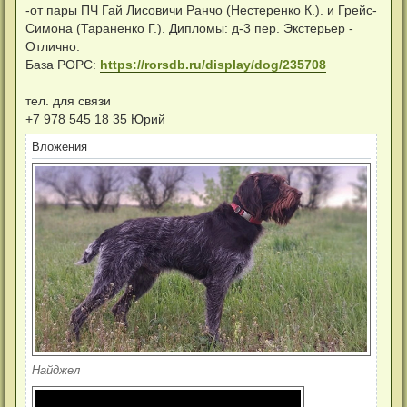
н
-от пары ПЧ Гай Лисовичи Ранчо (Нестеренко К.). и Грейс-
и
Симона (Тараненко Г.). Дипломы: д-3 пер. Экстерьер -
е
Отлично.
База РОРС:
https://rorsdb.ru/display/dog/235708
тел. для связи
+7 978 545 18 35 Юрий
Вложения
Найджел