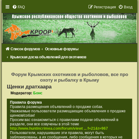
FAQ
Р
е
г
и
с
т
р
а
ц
и
я
Вход
Список форумов
Основные форумы
Крымская доска объявлений для охотников
Р
е
Форум Крымских охотников и рыболовов, все про
г
охоту и рыбалку в Крыму
и
с
Щенки дратхаара
т
р
Модератор:
Бонс
а
ц
Правила форума
и
Правила размещения объявлений о продаже собак.
я
Уважаемые пользователи размещающие объявления о продаже
щенков/собак!
Просим вас ознакомиться с правилами подачи объявлений в
разделе, они все озвучены в этой теме
http://www.huntincrimea.com/forum/viewt ... f=21&t=967
Пользователи, нарушившие эти правила, могут быть
заблокированы, а их сообщения, либо сообщения в которых не