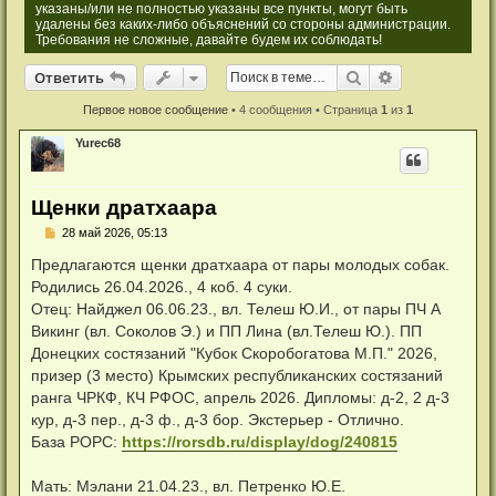
указаны/или не полностью указаны все пункты, могут быть
удалены без каких-либо объяснений со стороны администрации.
Требования не сложные, давайте будем их соблюдать!
Ответить
Поиск
Расширенный
О
т
в
е
т
и
т
ь
Первое новое сообщение
• 4 сообщения • Страница
1
из
1
Yurec68
Щенки дратхаара
Н
28 май 2026, 05:13
е
п
Предлагаются щенки дратхаара от пары молодых собак.
р
Родились 26.04.2026., 4 коб. 4 суки.
о
ч
Отец: Найджел 06.06.23., вл. Телеш Ю.И., от пары ПЧ А
и
Викинг (вл. Соколов Э.) и ПП Лина (вл.Телеш Ю.). ПП
т
а
Донецких состязаний "Кубок Скоробогатова М.П." 2026,
н
призер (3 место) Крымских республиканских состязаний
н
о
ранга ЧРКФ, КЧ РФОС, апрель 2026. Дипломы: д-2, 2 д-3
е
кур, д-3 пер., д-3 ф., д-3 бор. Экстерьер - Отлично.
с
о
База РОРС:
https://rorsdb.ru/display/dog/240815
о
б
щ
Мать: Мэлани 21.04.23., вл. Петренко Ю.Е.
е